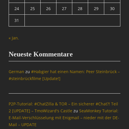
Tags
O
e
24
25
26
27
28
29
30
p
A
n
e
d
S
31
n
d
o
S
-
u
o
o
r
« Jan.
u
n
c
r
s
e
c
,
Neueste Kommentare
Tags
e
B
A
Tags
B
d
A
C
German
zu
#Habgier hat einen Namen: Peer Steinbrück –
d
d
o
#steinbrückfilme [Update!]
-
d
d
o
-
e
n
o
X
s
n
t
,
P2P-Tutorial: #ChatZilla & TOR – Ein sicherer #Chat?! Teil
s
r
B
2 [UPDATE] – TmoWizard's Castle
zu
SeaMonkey Tutorial:
,
a
r
E-Mail-Verschlüsselung mit Enigmail – nieder mit der DE-
B
,
o
l
B
Mail – UPDATE
w