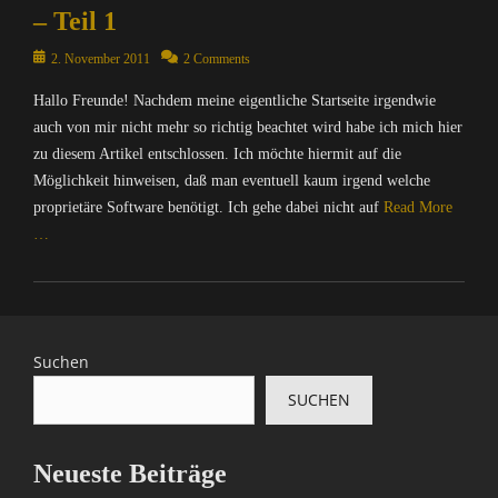
p
r
– Teil 1
u
/
t
Posted
2. November 2011
2 Comments
I
e
on
n
r
Hallo Freunde! Nachdem meine eigentliche Startseite irgendwie
t
/
auch von mir nicht mehr so richtig beachtet wird habe ich mich hier
e
I
zu diesem Artikel entschlossen. Ich möchte hiermit auf die
r
n
n
Möglichkeit hinweisen, daß man eventuell kaum irgend welche
t
e
proprietäre Software benötigt. Ich gehe dabei nicht auf
Read More
e
t
…
r
,
n
D
Categories
e
i
C
t
e
o
,
S
m
D
Suchen
e
p
i
a
SUCHEN
u
e
M
t
S
o
e
e
n
Neueste Beiträge
r
a
k
/
M