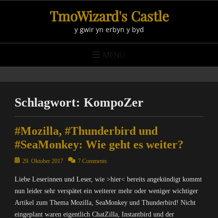
Skip
TmoWizard's Castle
to
y gwir yn erbyn y byd
content
MENU
Schlagwort:
KompoZer
#Mozilla, #Thunderbird und
#SeaMonkey: Wie geht es weiter?
Posted
29. Oktober 2017
7 Comments
on
Liebe Leserinnen und Leser, wie >hier< bereits angekündigt kommt
nun leider sehr verspätet ein weiterer mehr oder weniger wichtiger
Artikel zum Thema Mozilla, SeaMonkey und Thunderbird! Nicht
eingeplant waren eigentlich ChatZilla, Instantbird und der