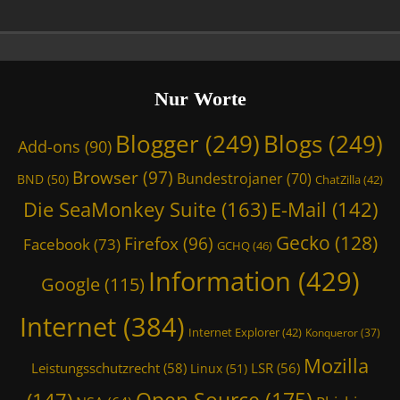
r
D
c
,
i
u
D
e
l
i
S
a
e
e
t
Nur Worte
S
a
o
e
M
r
Blogger
(249)
Blogs
(249)
a
Add-ons
(90)
o
,
M
n
C
Browser
(97)
o
Bundestrojaner
(70)
BND
(50)
ChatZilla
(42)
k
h
n
e
Die SeaMonkey Suite
(163)
a
E-Mail
(142)
k
y
t
e
Gecko
(128)
Firefox
(96)
S
Z
Facebook
(73)
GCHQ
(46)
y
u
i
S
Information
(429)
i
l
Google
(115)
u
t
l
i
e
a
Internet
(384)
t
Internet Explorer
(42)
Konqueror
(37)
,
,
e
E
c
Mozilla
,
Leistungsschutzrecht
(58)
LSR
(56)
Linux
(51)
-
l
E
M
a
Open Source
(175)
-