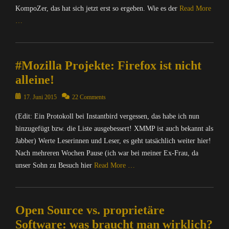
KompoZer, das hat sich jetzt erst so ergeben. Wie es der
Read More
…
Categories
A
#Mozilla Projekte: Firefox ist nicht
l
l
alleine!
g
e
Posted
17. Juni 2015
22 Comments
m
on
(Edit: Ein Protokoll bei Instantbird vergessen, das habe ich nun
e
i
hinzugefügt bzw. die Liste ausgebessert! XMMP ist auch bekannt als
n
Jabber) Werte Leserinnen und Leser, es geht tatsächlich weiter hier!
,
Nach mehreren Wochen Pause (ich war bei meiner Ex-Frau, da
C
unser Sohn zu Besuch hier
Read More …
o
m
Categories
p
C
u
Open Source vs. proprietäre
o
t
m
Software: was braucht man wirklich?
e