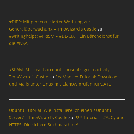
o
l
s
g
u
e
s
e
r
,
G
#DIPP: Mit personalisierter Werbung zur
,
B
r
Generalüberwachung – TmoWizard's Castle
zu
C
r
i
h
#writinghelps: #PRISM – #DE-CIX | Ein Bärendienst für
o
f
a
die #NSA
w
f
t
s
o
Z
e
n
i
r
,
l
#SPAM: Microsoft account Unusual sign-in activity –
,
B
l
C
r
TmoWizard's Castle
zu
SeaMonkey-Tutorial: Downloads
a
h
o
und Mails unter Linux mit ClamAV prüfen [UPDATE]
,
a
w
C
t
s
o
Z
e
m
i
r
Ubuntu-Tutorial: Wie installiere ich einen #Ubuntu-
p
l
,
Server? – TmoWizard's Castle
zu
P2P-Tutorial – #YaCy und
o
l
C
s
HTTPS: Die sichere Suchmaschine!
a
a
e
,
l