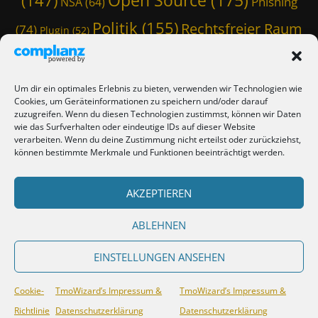
(147)
Phishing
NSA
(64)
a
m
M
i
d
Politik
(155)
Rechtsfreier Raum
(74)
Plugin
(52)
a
l
r
i
Schwarze Koffer
(126)
(117)
Spam
(84)
,
i
l
F
b
Staatstrojaner
(74)
StaSi-Trojaner
,
SpamAssassin
(60)
i
L
Um dir ein optimales Erlebnis zu bieten, verwenden wir Technologien wie
E
r
TmoWizard
I
Cookies, um Geräteinformationen zu speichern und/oder darauf
Thunderbird
(101)
S
(79)
e
N
zuzugreifen. Wenn du diesen Technologien zustimmst, können wir Daten
R
f
wie das Surfverhalten oder eindeutige IDs auf dieser Website
,
(412)
TmoWizard's Castle
(353)
,
verarbeiten. Wenn du deine Zustimmung nicht erteilst oder zurückziehst,
o
D
F
können bestimmte Merkmale und Funktionen beeinträchtigt werden.
x
i
i
Verschwörungstheorie
Tutorial
(50)
,
Twitter
(44)
e
Trojaner
(31)
r
G
S
WordPress
AKZEPTIEREN
(85)
Webmaster Friday
(66)
e
Viren
(58)
e
e
f
c
a
(150)
Zensur
(120)
Überwachung
(127)
ABLEHNEN
o
k
M
x
o
o
,
EINSTELLUNGEN ANSEHEN
,
n
G
G
k
e
Copyright © 2026
TmoWizard's Castle
. All Rights Reserved.
TmoWizard’s
o
Cookie-
e
TmoWizard’s Impressum &
TmoWizard’s Impressum &
c
Impressum & Datenschutzerklärung
| Lucida by
Catch Themes
o
y
Richtlinie
Datenschutzerklärung
Datenschutzerklärung
k