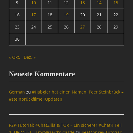
9
10
11
12
13
14
15
e
n
16
17
18
19
20
21
22
&
P
23
24
25
26
27
28
29
o
l
30
i
t
i
« Okt.
Dez. »
k
Tags
B
Neueste Kommentare
l
o
g
German
zu
#Habgier hat einen Namen: Peer Steinbrück –
g
#steinbrückfilme [Update!]
e
r
,
B
P2P-Tutorial: #ChatZilla & TOR – Ein sicherer #Chat?! Teil
l
2 [UPDATE] – TmoWizard's Castle
zu
SeaMonkey Tutorial:
o