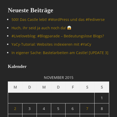
e
Neueste Beiträge
r
/
500! Das Castle lebt! #WordPress und das #Fediverse
I
n
Huch, ihr seid ja auch noch da!
t
#Livelove­blog: #Blogparade – Bedeutungslose Blogs?
e
r
YaCy-Tutorial: Websites indexieren mit #YaCy
n
In eigener Sache: Bastelarbeiten am Castle! [UPDATE 3]
e
t
,
Kalender
N
a
NOVEMBER 2015
c
h
M
D
M
D
F
S
S
r
i
1
c
h
2
3
4
5
6
7
8
t