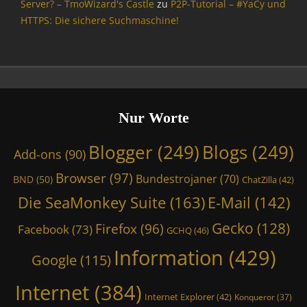
Server? – TmoWizard's Castle
zu
P2P-Tutorial – #YaCy und
t
HTTPS: Die sichere Suchmaschine!
i
o
n
,
T
m
o
Nur Worte
W
i
Blogger
(249)
Blogs
(249)
Add-ons
(90)
z
a
Browser
(97)
Bundestrojaner
(70)
BND
(50)
ChatZilla
(42)
r
d
Die SeaMonkey Suite
(163)
E-Mail
(142)
,
Gecko
(128)
Firefox
(96)
T
Facebook
(73)
GCHQ
(46)
m
Information
(429)
o
Google
(115)
W
i
Internet
(384)
Internet Explorer
(42)
Konqueror
(37)
z