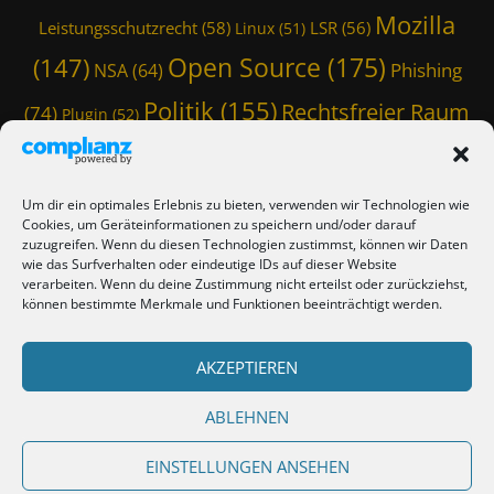
a
Mozilla
Leistungsschutzrecht
(58)
LSR
(56)
Linux
(51)
r
d
Open Source
(175)
(147)
Phishing
NSA
(64)
'
s
Politik
(155)
Rechtsfreier Raum
(74)
Plugin
(52)
C
Schwarze Koffer
(126)
(117)
Spam
(84)
a
s
Staatstrojaner
(74)
StaSi-Trojaner
SpamAssassin
(60)
t
Um dir ein optimales Erlebnis zu bieten, verwenden wir Technologien wie
l
TmoWizard
Cookies, um Geräteinformationen zu speichern und/oder darauf
Thunderbird
(101)
(79)
e
zuzugreifen. Wenn du diesen Technologien zustimmst, können wir Daten
wie das Surfverhalten oder eindeutige IDs auf dieser Website
(412)
TmoWizard's Castle
(353)
verarbeiten. Wenn du deine Zustimmung nicht erteilst oder zurückziehst,
können bestimmte Merkmale und Funktionen beeinträchtigt werden.
Verschwörungstheorie
Tutorial
(50)
Twitter
(44)
Trojaner
(31)
WordPress
AKZEPTIEREN
(85)
Webmaster Friday
(66)
Viren
(58)
(150)
Zensur
(120)
Überwachung
(127)
ABLEHNEN
EINSTELLUNGEN ANSEHEN