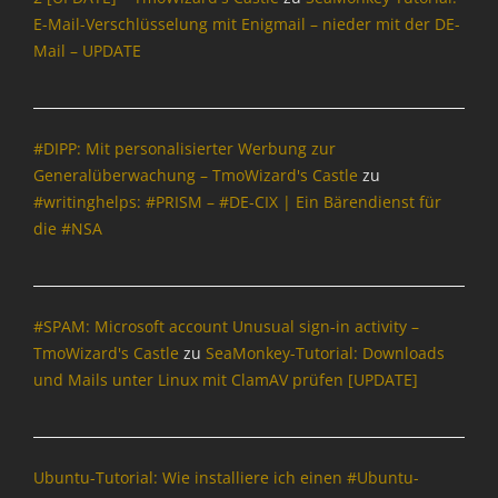
E-Mail-Verschlüsselung mit Enigmail – nieder mit der DE-
g
s
Mail – UPDATE
,
G
e
b
#DIPP: Mit personalisierter Werbung zur
u
Generalüberwachung – TmoWizard's Castle
zu
r
#writinghelps: #PRISM – #DE-CIX | Ein Bärendienst für
t
die #NSA
s
t
a
g
#SPAM: Microsoft account Unusual sign-in activity –
,
I
TmoWizard's Castle
zu
SeaMonkey-Tutorial: Downloads
n
und Mails unter Linux mit ClamAV prüfen [UPDATE]
f
o
r
m
Ubuntu-Tutorial: Wie installiere ich einen #Ubuntu-
a