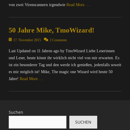
von zwei Virenscannern irgendwie
Read More …
Categories
S
50 Jahre Mike, TmoWizard!
p
a
Posted
17. November 2015
2 Comments
m
on
&
Last Updated on 11 Jahren ago by TmoWizard Liebe Leserinnen
C
und Leser, heute könnt ihr wirklich nicht viel von mir erwarten. Es
o
ist ein besonderer Tag und den werde ich genießen, jedenfalls soweit
es mir möglich ist! Mike, The magic one Wizard wird heute 50
Jahre!
Read More …
Categories
C
o
m
Suchen
p
SUCHEN
u
t