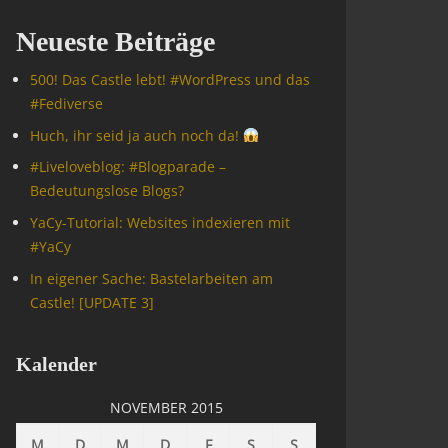
Neueste Beiträge
500! Das Castle lebt! #WordPress und das
#Fediverse
Huch, ihr seid ja auch noch da!
#Livelove­blog: #Blogparade –
Bedeutungslose Blogs?
YaCy-Tutorial: Websites indexieren mit
#YaCy
In eigener Sache: Bastelarbeiten am
Castle! [UPDATE 3]
Kalender
NOVEMBER 2015
M
D
M
D
F
S
S