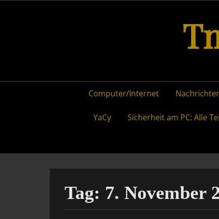
Skip
Tm
to
content
Primary
Computer/Internet
Nachrichten
menu
YaCy
Sicherheit am PC: Alle Te
Tag:
7. November 