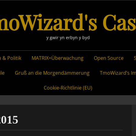
oWizard's Cas
y gwir yn erbyn y byd
 & Politik
MATRIX=Überwachung
Open Source
ile
Gruß an die Morgendämmerung
TmoWizard’s I
Cookie-Richtlinie (EU)
2015