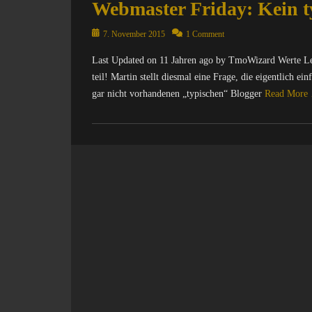
Webmaster Friday: Kein t
Posted
7. November 2015
1 Comment
on
Last Updated on 11 Jahren ago by TmoWizard Werte L
teil! Martin stellt diesmal eine Frage, die eigentlich e
gar nicht vorhandenen „typischen“ Blogger
Read More
Categories
C
o
m
p
u
t
e
r
/
I
n
t