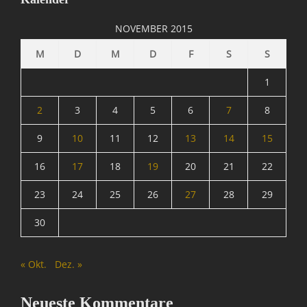
M
A
NOVEMBER 2015
T
R
M
D
M
D
F
S
S
I
X
1
=
Ü
2
3
4
5
6
7
8
b
9
10
11
12
13
14
15
e
r
16
17
18
19
20
21
22
w
a
23
24
25
26
27
28
29
c
h
30
u
n
g
« Okt.
Dez. »
,
N
a
Neueste Kommentare