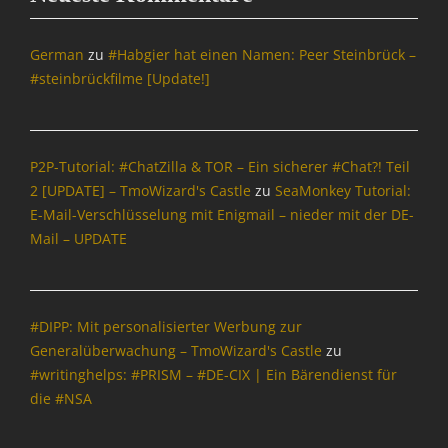
c
h
r
German
zu
#Habgier hat einen Namen: Peer Steinbrück –
i
#steinbrückfilme [Update!]
c
h
t
e
P2P-Tutorial: #ChatZilla & TOR – Ein sicherer #Chat?! Teil
n
2 [UPDATE] – TmoWizard's Castle
zu
SeaMonkey Tutorial:
&
E-Mail-Verschlüsselung mit Enigmail – nieder mit der DE-
P
o
Mail – UPDATE
l
i
t
i
#DIPP: Mit personalisierter Werbung zur
k
Generalüberwachung – TmoWizard's Castle
zu
Tags
#writinghelps: #PRISM – #DE-CIX | Ein Bärendienst für
A
die #NSA
n
s
c