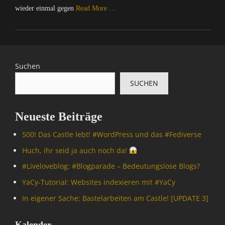
wieder einmal gegen
Read More …
Categories
C
o
m
Suchen
p
SUCHEN
u
t
e
Neueste Beiträge
r
/
500! Das Castle lebt! #WordPress und das #Fediverse
I
n
Huch, ihr seid ja auch noch da!
t
#Livelove­blog: #Blogparade – Bedeutungslose Blogs?
e
r
YaCy-Tutorial: Websites indexieren mit #YaCy
n
In eigener Sache: Bastelarbeiten am Castle! [UPDATE 3]
e
t
,
Kalender