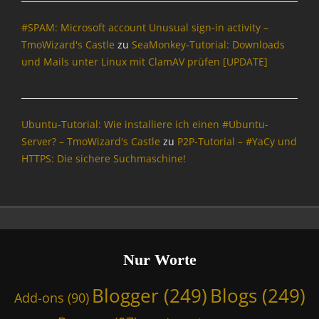
h
#SPAM: Microsoft account Unusual sign-in activity –
l
ä
TmoWizard's Castle
zu
SeaMonkey-Tutorial: Downloads
g
und Mails unter Linux mit ClamAV prüfen [UPDATE]
e
,
B
N
Ubuntu-Tutorial: Wie installiere ich einen #Ubuntu-
D
Server? – TmoWizard's Castle
zu
P2P-Tutorial – #YaCy und
,
HTTPS: Die sichere Suchmaschine!
B
u
n
d
e
s
t
Nur Worte
r
o
Blogger
(249)
Blogs
(249)
Add-ons
(90)
j
a