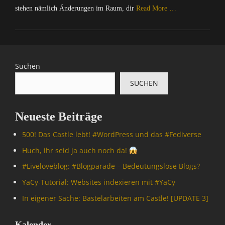
stehen nämlich Änderungen im Raum, dir
Read More …
Categories
C
o
m
Suchen
p
SUCHEN
u
t
e
Neueste Beiträge
r
/
500! Das Castle lebt! #WordPress und das #Fediverse
I
n
Huch, ihr seid ja auch noch da!
t
#Livelove­blog: #Blogparade – Bedeutungslose Blogs?
e
r
YaCy-Tutorial: Websites indexieren mit #YaCy
n
In eigener Sache: Bastelarbeiten am Castle! [UPDATE 3]
e
t
,
Kalender