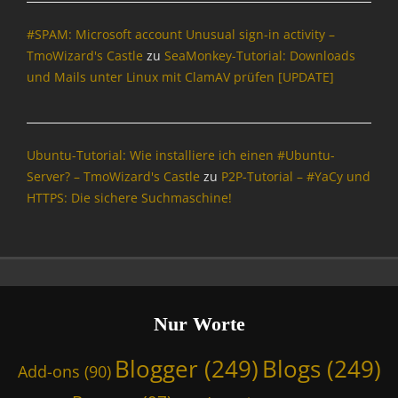
,
#SPAM: Microsoft account Unusual sign-in activity –
c
l
TmoWizard's Castle
zu
SeaMonkey-Tutorial: Downloads
a
und Mails unter Linux mit ClamAV prüfen [UPDATE]
m
d
r
i
Ubuntu-Tutorial: Wie installiere ich einen #Ubuntu-
b
Server? – TmoWizard's Castle
zu
P2P-Tutorial – #YaCy und
L
HTTPS: Die sichere Suchmaschine!
I
N
,
D
i
e
S
Nur Worte
e
a
Blogger
(249)
Blogs
(249)
Add-ons
(90)
M
o