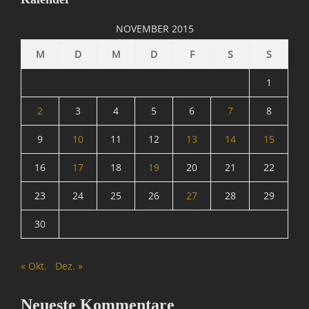
D
i
NOVEMBER 2015
e
S
M
D
M
D
F
S
S
e
a
1
M
o
2
3
4
5
6
7
8
n
9
10
11
12
13
14
15
k
e
16
17
18
19
20
21
22
y
S
23
24
25
26
27
28
29
u
i
30
t
e
,
« Okt.
Dez. »
O
p
e
Neueste Kommentare