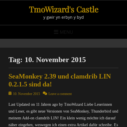
Skip
TmoWizard's Castle
to
y gwir yn erbyn y byd
content
MENU
Tag:
10. November 2015
SeaMonkey 2.39 und clamdrib LIN
0.2.1.5 sind da!
Posted
10. November 2015
Leave a comment
on
Last Updated on 11 Jahren ago by TmoWizard Liebe Leserinnen
und Leser, es gibt neue Versionen von SeaMonkey, Thunderbird und
meinem Add-on clamdrib LIN! Ein klein wenig möchte ich darauf
näher eingehen, weswegen ich einen extra Artikel dafür schreibe. Es