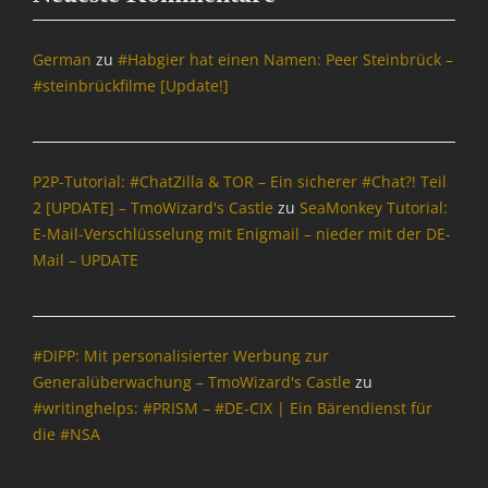
n
S
o
German
zu
#Habgier hat einen Namen: Peer Steinbrück –
u
#steinbrückfilme [Update!]
r
c
e
Tags
P2P-Tutorial: #ChatZilla & TOR – Ein sicherer #Chat?! Teil
A
2 [UPDATE] – TmoWizard's Castle
zu
SeaMonkey Tutorial:
d
E-Mail-Verschlüsselung mit Enigmail – nieder mit der DE-
d
-
Mail – UPDATE
o
n
s
,
#DIPP: Mit personalisierter Werbung zur
C
Generalüberwachung – TmoWizard's Castle
zu
l
#writinghelps: #PRISM – #DE-CIX | Ein Bärendienst für
a
die #NSA
m
A
V