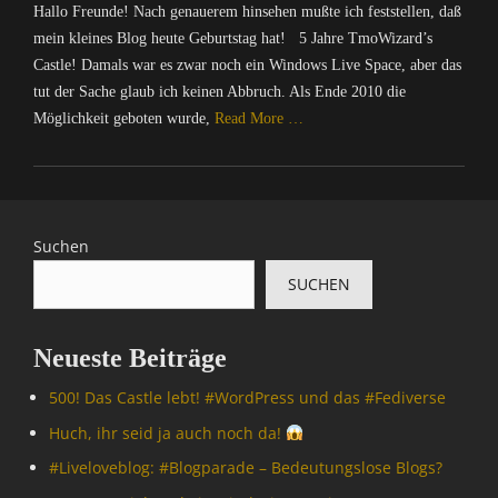
a
Hallo Freunde! Nach genauerem hinsehen mußte ich feststellen, daß
e
c
r
mein kleines Blog heute Geburtstag hat! 5 Jahre TmoWizard’s
h
/
Castle! Damals war es zwar noch ein Windows Live Space, aber das
r
I
tut der Sache glaub ich keinen Abbruch. Als Ende 2010 die
i
n
Möglichkeit geboten wurde,
Read More …
c
t
h
e
Categories
t
r
C
e
n
o
n
e
m
&
Suchen
t
p
P
,
SUCHEN
u
o
I
t
l
n
e
i
f
Neueste Beiträge
r
t
o
/
i
r
500! Das Castle lebt! #WordPress und das #Fediverse
I
k
m
Tags
n
Huch, ihr seid ja auch noch da!
a
t
B
t
#Livelove­blog: #Blogparade – Bedeutungslose Blogs?
e
l
i
r
o