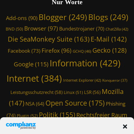
Nur Worte
z
a
Blogger
(249)
Blogs
(249)
r
Add-ons
(90)
d
Browser
(97)
'
Bundestrojaner
(70)
BND
(50)
ChatZilla
(42)
s
Die SeaMonkey Suite
(163)
E-Mail
(142)
C
a
Gecko
(128)
Firefox
(96)
Facebook
(73)
GCHQ
(46)
s
t
Information
(429)
Google
(115)
l
e
Internet
(384)
,
Internet Explorer
(42)
Konqueror
(37)
W
Mozilla
o
Leistungsschutzrecht
(58)
LSR
(56)
Linux
(51)
r
Open Source
(175)
(147)
Phishing
d
NSA
(64)
P
Politik
(155)
Rechtsfreier Raum
(74)
Plugin
(52)
r
e
Schwarze Koffer
(126)
(117)
Spam
(84)
s
s