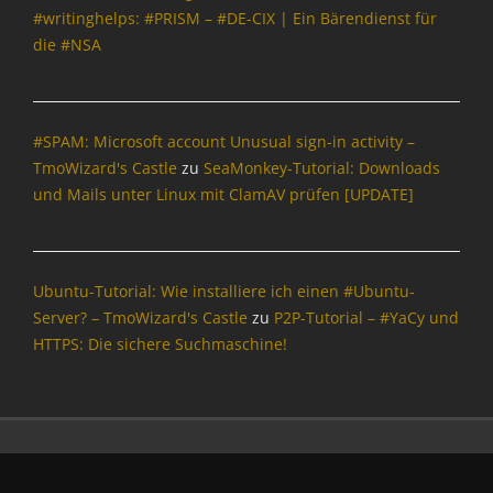
W
d
e
#writinghelps: #PRISM – #DE-CIX | Ein Bärendienst für
i
,
r
die #NSA
z
T
n
a
m
e
r
o
t
d
W
,
#SPAM: Microsoft account Unusual sign-in activity –
i
T
z
TmoWizard's Castle
zu
SeaMonkey-Tutorial: Downloads
m
a
und Mails unter Linux mit ClamAV prüfen [UPDATE]
o
r
W
d
i
'
z
s
Ubuntu-Tutorial: Wie installiere ich einen #Ubuntu-
a
C
r
Server? – TmoWizard's Castle
zu
P2P-Tutorial – #YaCy und
a
d
HTTPS: Die sichere Suchmaschine!
s
,
t
T
l
m
e
o
W
i