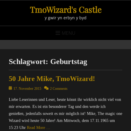
Skip
TmoWizard's Castle
to
y gwir yn erbyn y byd
content
MENU
Schlagwort:
Geburtstag
50 Jahre Mike, TmoWizard!
Posted
17. November 2015
2 Comments
on
Liebe Leserinnen und Leser, heute könnt ihr wirklich nicht viel von
mir erwarten. Es ist ein besonderer Tag und den werde ich
genießen, jedenfalls soweit es mir möglich ist! Mike, The magic one
Wizard wird heute 50 Jahre! Am Mittwoch, dem 17.11.1965 um
15:23 Uhr
Read More …