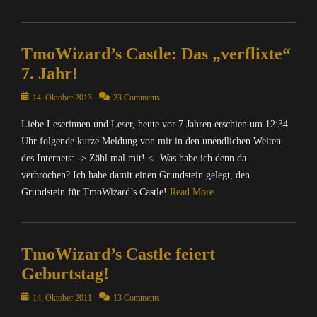
Categories
C
TmoWizard’s Castle: Das „verflixte“
o
m
7. Jahr!
p
u
Posted
14. Oktober 2013
23 Comments
t
on
Liebe Leserinnen und Leser, heute vor 7 Jahren erschien um 12:34
e
r
Uhr folgende kurze Meldung von mir in den unendlichen Weiten
/
des Internets: -> Zähl mal mit! <- Was habe ich denn da
I
verbrochen? Ich habe damit einen Grundstein gelegt, den
n
Grundstein für TmoWizard’s Castle!
Read More …
t
e
Categories
r
C
n
TmoWizard’s Castle feiert
o
e
m
Geburtstag!
t
p
,
u
Posted
14. Oktober 2011
13 Comments
N
t
on