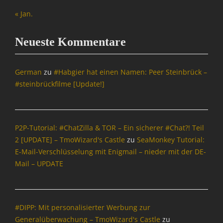
t
,
t
« Jan.
s
I
s
t
n
t
a
f
Neueste Kommentare
a
g
o
g
,
r
,
I
m
German
zu
#Habgier hat einen Namen: Peer Steinbrück –
I
n
a
#steinbrückfilme [Update!]
n
f
t
f
o
i
o
r
o
r
m
n
m
P2P-Tutorial: #ChatZilla & TOR – Ein sicherer #Chat?! Teil
a
,
a
2 [UPDATE] – TmoWizard's Castle
zu
SeaMonkey Tutorial:
t
T
t
E-Mail-Verschlüsselung mit Enigmail – nieder mit der DE-
i
m
i
o
o
Mail – UPDATE
o
n
W
n
,
i
,
T
z
I
m
a
#DIPP: Mit personalisierter Werbung zur
n
o
r
Generalüberwachung – TmoWizard's Castle
zu
t