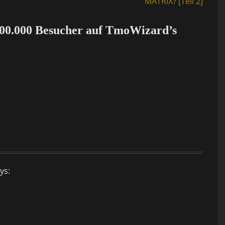
post:
MATRIX? [Teil 2]
 100.000 Besucher auf TmoWizard’s
ys: