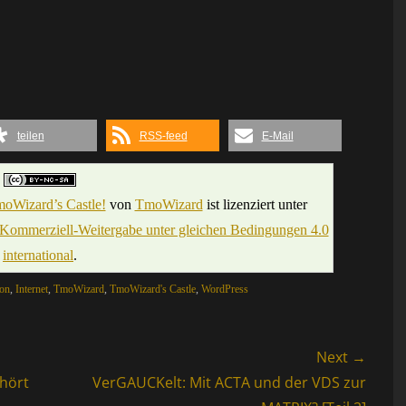
teilen
RSS-feed
E-Mail
moWizard’s Castle!
von
TmoWizard
ist lizenziert unter
mmerziell-Weitergabe unter gleichen Bedingungen 4.0
international
.
ion
,
Internet
,
TmoWizard
,
TmoWizard's Castle
,
WordPress
Next →
Next
hört
VerGAUCKelt: Mit ACTA und der VDS zur