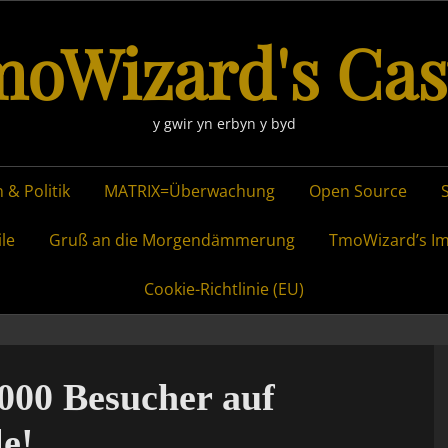
oWizard's Cas
y gwir yn erbyn y byd
 & Politik
MATRIX=Überwachung
Open Source
ile
Gruß an die Morgendämmerung
TmoWizard’s I
Cookie-Richtlinie (EU)
000 Besucher auf
e!