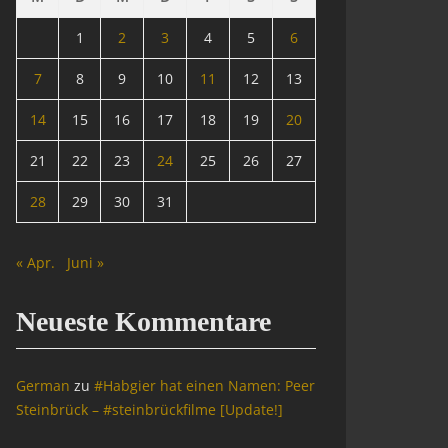
1
2
3
4
5
6
7
8
9
10
11
12
13
14
15
16
17
18
19
20
21
22
23
24
25
26
27
28
29
30
31
« Apr.
Juni »
Neueste Kommentare
German
zu
#Habgier hat einen Namen: Peer
Steinbrück – #steinbrückfilme [Update!]