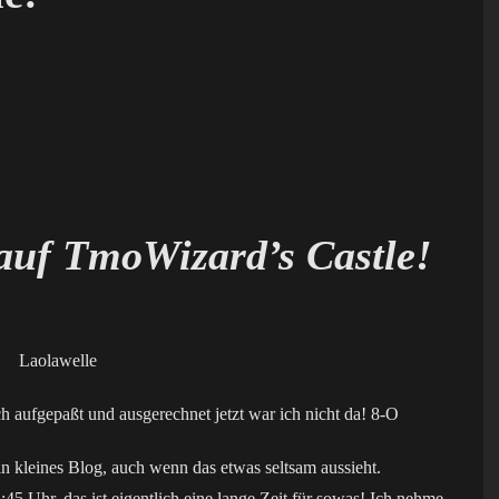
auf TmoWizard’s Castle!
ch aufgepaßt und ausgerechnet jetzt war ich nicht da! 8-O
ein kleines Blog, auch wenn das etwas seltsam aussieht.
45 Uhr, das ist eigentlich eine lange Zeit für sowas! Ich nehme