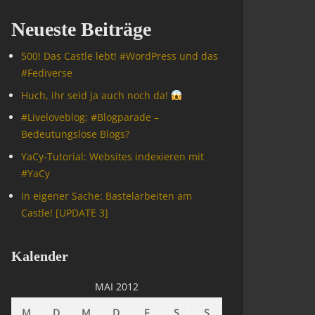
Neueste Beiträge
500! Das Castle lebt! #WordPress und das
#Fediverse
Huch, ihr seid ja auch noch da!
#Livelove­blog: #Blogparade –
Bedeutungslose Blogs?
YaCy-Tutorial: Websites indexieren mit
#YaCy
In eigener Sache: Bastelarbeiten am
Castle! [UPDATE 3]
Kalender
MAI 2012
M
D
M
D
F
S
S