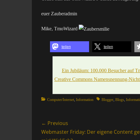
euer Zauberadmin
Mike, TmoWizard
teilen
teilen
Ein Jubiläum: 100.000 Besucher auf T
Creative Commons Namensnennung-NichtKo
Categories
Tags
Computer/Internet
,
Information
Blogger
,
Blogs
,
Informat
Beitragsnavigation
← Previous
Previous
Webmaster Friday: Der eigene Content ge