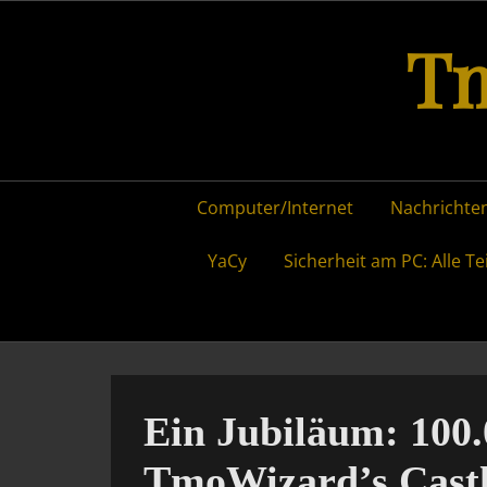
Skip
Tm
to
content
Primary
Computer/Internet
Nachrichten
menu
YaCy
Sicherheit am PC: Alle Te
Ein Jubiläum: 100.
TmoWizard’s Castl