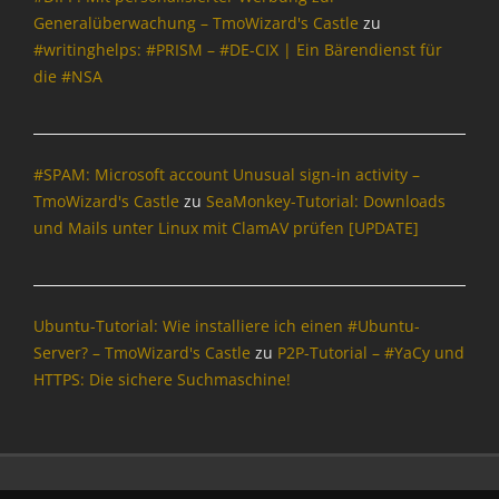
o
Generalüberwachung – TmoWizard's Castle
zu
o
r
n
#writinghelps: #PRISM – #DE-CIX | Ein Bärendienst für
m
,
die #NSA
a
I
t
n
i
t
o
e
#SPAM: Microsoft account Unusual sign-in activity –
n
r
,
TmoWizard's Castle
zu
SeaMonkey-Tutorial: Downloads
n
I
und Mails unter Linux mit ClamAV prüfen [UPDATE]
e
n
t
t
,
e
I
r
Ubuntu-Tutorial: Wie installiere ich einen #Ubuntu-
n
n
t
Server? – TmoWizard's Castle
zu
P2P-Tutorial – #YaCy und
e
e
HTTPS: Die sichere Suchmaschine!
t
r
,
v
P
i
h
e
i
w