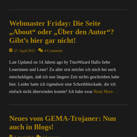
Categories
A
Webmaster Friday: Die Seite
l
l
„About“ oder „Über den Autor“?
g
Gibt’s hier gar nicht!
e
m
Posted
27. April 2012
4 Comments
e
on
i
Last Updated on 14 Jahren ago by TmoWizard Hallo liebe
n
Leserinnen und Leser! Zu aller erst möchte ich mich bei euch
,
entschuldigen, daß ich nun längere Zeit nichts geschrieben habe
W
hier. Leider hatte ich irgendwie eine Schreibblockade, die ich
i
einfach nicht überwinden konnte! Ich habe zwar
Read More …
t
z
Categories
e
C
Tags
Neues vom GEMA-Trojaner: Nun
o
T
m
m
auch in Blogs!
p
o
u