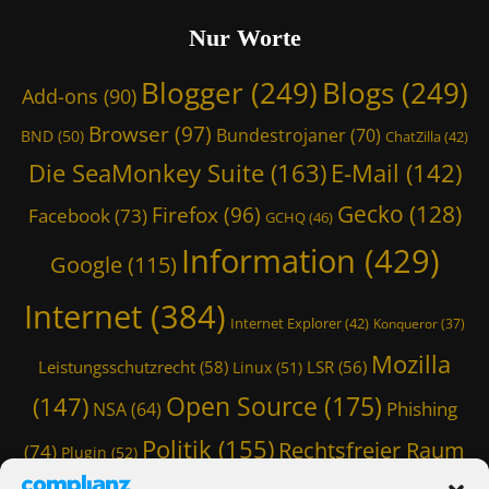
s
m
h
Nur Worte
i
i
t
n
Blogger
(249)
Blogs
(249)
W
Add-ons
(90)
g
i
,
Browser
(97)
z
Bundestrojaner
(70)
BND
(50)
ChatZilla
(42)
T
a
m
Die SeaMonkey Suite
(163)
E-Mail
(142)
r
o
d
Gecko
(128)
Firefox
(96)
W
Facebook
(73)
GCHQ
(46)
,
i
T
Information
(429)
z
Google
(115)
m
a
o
r
Internet
(384)
W
Internet Explorer
(42)
Konqueror
(37)
d
i
,
Mozilla
z
Leistungsschutzrecht
(58)
LSR
(56)
Linux
(51)
T
a
m
Open Source
(175)
(147)
Phishing
r
NSA
(64)
o
d
W
Politik
(155)
Rechtsfreier Raum
(74)
Plugin
(52)
,
i
T
Schwarze Koffer
(126)
(117)
Spam
(84)
z