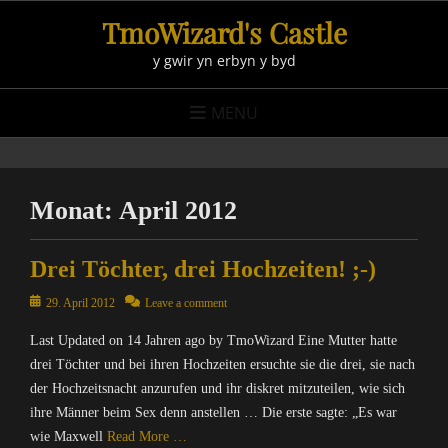
Skip
TmoWizard's Castle
to
y gwir yn erbyn y byd
content
MENU
Monat:
April 2012
Drei Töchter, drei Hochzeiten! ;-)
Posted
29. April 2012
Leave a comment
on
Last Updated on 14 Jahren ago by TmoWizard Eine Mutter hatte
drei Töchter und bei ihren Hochzeiten ersuchte sie die drei, sie nach
der Hochzeitsnacht anzurufen und ihr diskret mitzuteilen, wie sich
ihre Männer beim Sex denn anstellen … Die erste sagte: „Es war
wie Maxwell
Read More …