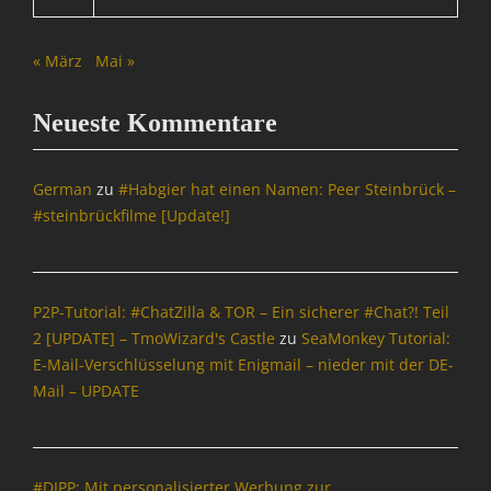
l
&
o
C
g
« März
Mai »
o
g
Tags
e
B
Neueste Kommentare
r
l
,
o
B
g
German
zu
#Habgier hat einen Namen: Peer Steinbrück –
l
g
#steinbrückfilme [Update!]
o
e
g
r
s
,
,
B
I
P2P-Tutorial: #ChatZilla & TOR – Ein sicherer #Chat?! Teil
l
n
2 [UPDATE] – TmoWizard's Castle
zu
SeaMonkey Tutorial:
o
f
E-Mail-Verschlüsselung mit Enigmail – nieder mit der DE-
g
o
s
Mail – UPDATE
r
,
m
I
a
n
t
f
#DIPP: Mit personalisierter Werbung zur
i