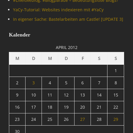
#Livelove­blog: #Blogparade – Bedeutungslose Blogs?
e
i
l
r
YaCy-Tutorial: Websites indexieren mit #YaCy
o
e
n
n
In eigener Sache: Bastelarbeiten am Castle! [UPDATE 3]
e
,
t
W
,
Kalender
e
I
b
n
APRIL 2012
m
f
a
o
M
D
M
D
F
S
S
s
r
t
m
1
e
a
r
t
2
3
4
5
6
7
8
F
i
r
9
10
11
12
13
14
15
o
i
n
d
16
17
18
19
20
21
22
,
a
S
y
23
24
25
26
27
28
29
p
Tags
a
B
30
m