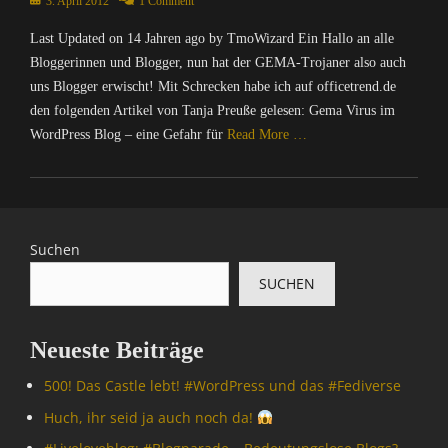
Posted
3. April 2012
1 Comment
W
t
on
i
Last Updated on 14 Jahren ago by TmoWizard Ein Hallo an alle
e
z
r
Bloggerinnen und Blogger, nun hat der GEMA-Trojaner also auch
a
/
uns Blogger erwischt! Mit Schrecken habe ich auf officetrend.de
r
I
d
den folgenden Artikel von Tanja Preuße gelesen: Gema Virus im
n
,
WordPress Blog – eine Gefahr für
Read More …
t
T
e
m
Categories
r
o
C
n
W
o
e
i
m
Suchen
t
z
p
,
a
SUCHEN
u
I
r
t
n
d
e
f
'
Neueste Beiträge
r
o
s
/
r
C
500! Das Castle lebt! #WordPress und das #Fediverse
I
m
a
n
Huch, ihr seid ja auch noch da!
a
s
t
t
t