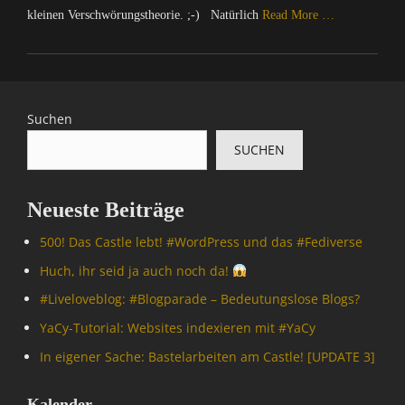
kleinen Verschwörungstheorie. ;-) Natürlich
Read More …
Categories
C
o
m
Suchen
p
SUCHEN
u
t
e
Neueste Beiträge
r
/
500! Das Castle lebt! #WordPress und das #Fediverse
I
n
Huch, ihr seid ja auch noch da!
t
#Livelove­blog: #Blogparade – Bedeutungslose Blogs?
e
r
YaCy-Tutorial: Websites indexieren mit #YaCy
n
In eigener Sache: Bastelarbeiten am Castle! [UPDATE 3]
e
t
,
Kalender