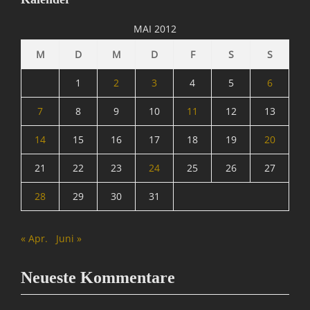
M
A
MAI 2012
T
R
M
D
M
D
F
S
S
I
X
1
2
3
4
5
6
=
Ü
7
8
9
10
11
12
13
b
14
15
16
17
18
19
20
e
r
21
22
23
24
25
26
27
w
a
28
29
30
31
c
h
u
« Apr.
Juni »
n
g
,
Neueste Kommentare
N
a