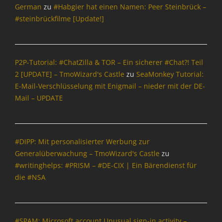
c
German
zu
#Habgier hat einen Namen: Peer Steinbrück –
h
#steinbrückfilme [Update!]
r
i
c
h
P2P-Tutorial: #ChatZilla & TOR – Ein sicherer #Chat?! Teil
t
2 [UPDATE] – TmoWizard's Castle
zu
SeaMonkey Tutorial:
e
n
E-Mail-Verschlüsselung mit Enigmail – nieder mit der DE-
&
Mail – UPDATE
P
o
l
i
#DIPP: Mit personalisierter Werbung zur
t
Generalüberwachung – TmoWizard's Castle
zu
i
#writinghelps: #PRISM – #DE-CIX | Ein Bärendienst für
k
die #NSA
Tags
B
l
o
#SPAM: Microsoft account Unusual sign-in activity –
g