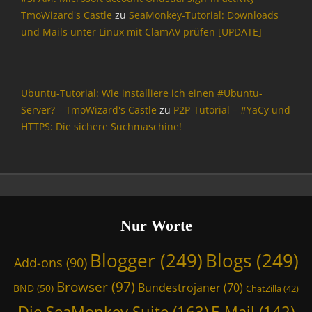
g
TmoWizard's Castle
zu
SeaMonkey-Tutorial: Downloads
e
und Mails unter Linux mit ClamAV prüfen [UPDATE]
r
,
B
l
Ubuntu-Tutorial: Wie installiere ich einen #Ubuntu-
o
Server? – TmoWizard's Castle
zu
P2P-Tutorial – #YaCy und
g
HTTPS: Die sichere Suchmaschine!
s
,
B
u
n
d
e
Nur Worte
s
t
Blogger
(249)
Blogs
(249)
Add-ons
(90)
r
o
Browser
(97)
Bundestrojaner
(70)
BND
(50)
ChatZilla
(42)
j
a
Die SeaMonkey Suite
(163)
E-Mail
(142)