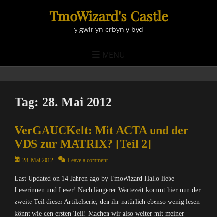
Skip
TmoWizard's Castle
to
y gwir yn erbyn y byd
content
MENU
Tag:
28. Mai 2012
VerGAUCKelt: Mit ACTA und der
VDS zur MATRIX? [Teil 2]
Posted
28. Mai 2012
Leave a comment
on
Last Updated on 14 Jahren ago by TmoWizard Hallo liebe
Leserinnen und Leser! Nach längerer Wartezeit kommt hier nun der
zweite Teil dieser Artikelserie, den ihr natürlich ebenso wenig lesen
könnt wie den ersten Teil! Machen wir also weiter mit meiner