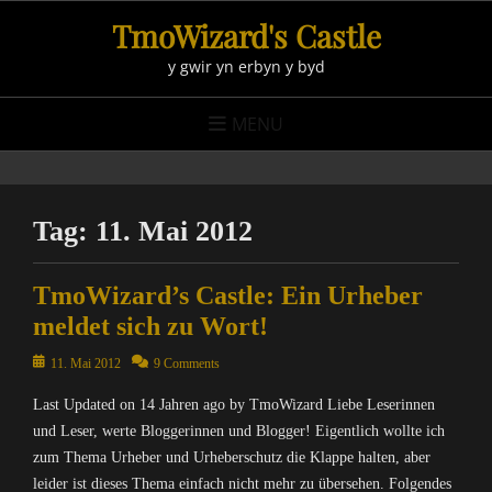
Skip
TmoWizard's Castle
to
y gwir yn erbyn y byd
content
MENU
Tag:
11. Mai 2012
TmoWizard’s Castle: Ein Urheber
meldet sich zu Wort!
Posted
11. Mai 2012
9 Comments
on
Last Updated on 14 Jahren ago by TmoWizard Liebe Leserinnen
und Leser, werte Bloggerinnen und Blogger! Eigentlich wollte ich
zum Thema Urheber und Urheberschutz die Klappe halten, aber
leider ist dieses Thema einfach nicht mehr zu übersehen. Folgendes