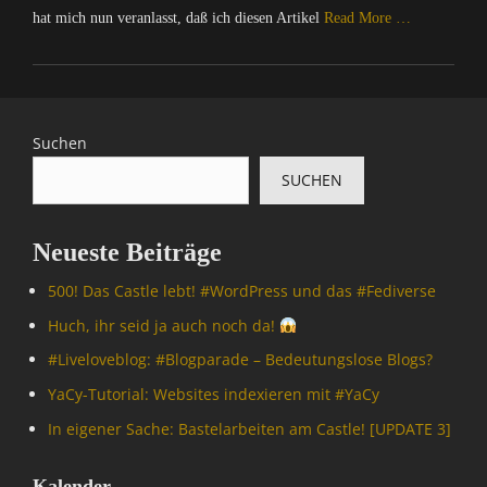
hat mich nun veranlasst, daß ich diesen Artikel
Read More …
Categories
C
o
m
Suchen
p
SUCHEN
u
t
e
Neueste Beiträge
r
/
500! Das Castle lebt! #WordPress und das #Fediverse
I
n
Huch, ihr seid ja auch noch da!
t
#Livelove­blog: #Blogparade – Bedeutungslose Blogs?
e
r
YaCy-Tutorial: Websites indexieren mit #YaCy
n
In eigener Sache: Bastelarbeiten am Castle! [UPDATE 3]
e
t
,
Kalender