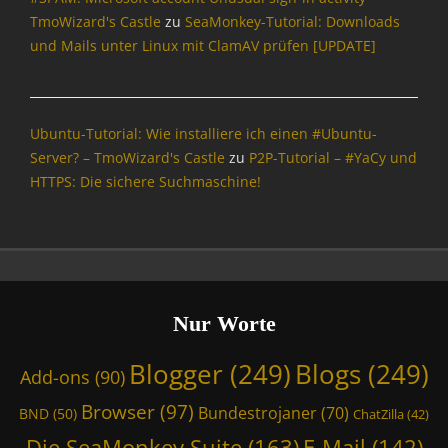
e
TmoWizard's Castle
zu
SeaMonkey-Tutorial: Downloads
a
und Mails unter Linux mit ClamAV prüfen [UPDATE]
M
o
n
k
Ubuntu-Tutorial: Wie installiere ich einen #Ubuntu-
e
Server? – TmoWizard's Castle
zu
P2P-Tutorial – #YaCy und
y
HTTPS: Die sichere Suchmaschine!
S
u
i
t
e
,
E
Nur Worte
-
M
Blogger
(249)
Blogs
(249)
Add-ons
(90)
a
i
Browser
(97)
Bundestrojaner
(70)
BND
(50)
ChatZilla
(42)
l
,
Die SeaMonkey Suite
(163)
E-Mail
(142)