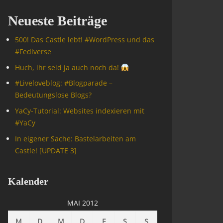
Neueste Beiträge
500! Das Castle lebt! #WordPress und das
#Fediverse
Huch, ihr seid ja auch noch da!
#Livelove­blog: #Blogparade –
Bedeutungslose Blogs?
YaCy-Tutorial: Websites indexieren mit
#YaCy
In eigener Sache: Bastelarbeiten am
Castle! [UPDATE 3]
Kalender
MAI 2012
M
D
M
D
F
S
S