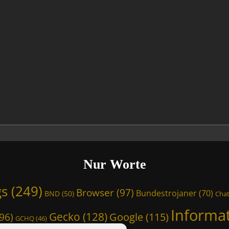
Nur Worte
gs
(249)
Browser
(97)
Bundestrojaner
(70)
BND
(50)
Chat
Informa
Gecko
(128)
Google
(115)
96)
GCHQ
(46)