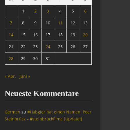
1
2
3
4
5
6
7
8
9
10
11
12
13
14
15
16
17
18
19
20
21
22
23
24
25
26
27
28
29
30
31
« Apr.
Juni »
Neueste Kommentare
German
zu
#Habgier hat einen Namen: Peer
Steinbrück – #steinbrückfilme [Update!]