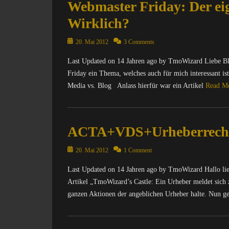
Webmaster Friday: Der ei
Wirklich?
Posted
20. Mai 2012
3 Comments
on
Last Updated on 14 Jahren ago by TmoWizard Liebe Bl
Friday ein Thema, welches auch für mich interessant is
Media vs. Blog Anlass hierfür war ein Artikel
Read M
Categories
C
ACTA+VDS+Urheberrecht
o
m
Posted
p
20. Mai 2012
1 Comment
on
u
Last Updated on 14 Jahren ago by TmoWizard Hallo li
t
Artikel „TmoWizard’s Castle: Ein Urheber meldet sich 
e
r
ganzen Aktionen der angeblichen Urheber halte. Nun g
/
I
Categories
n
C