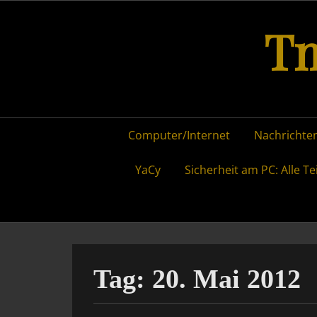
Skip
Tm
to
content
Primary
Computer/Internet
Nachrichten
menu
YaCy
Sicherheit am PC: Alle Te
Tag:
20. Mai 2012