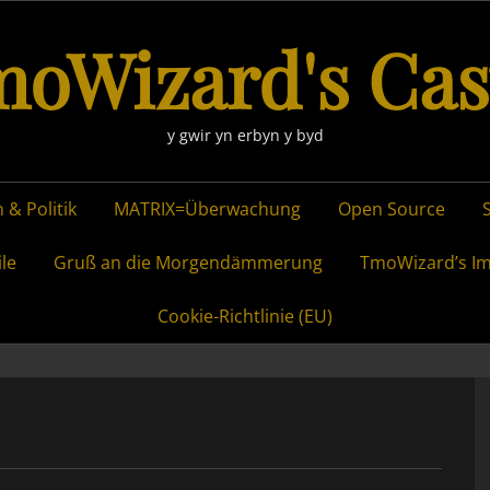
oWizard's Cas
y gwir yn erbyn y byd
 & Politik
MATRIX=Überwachung
Open Source
ile
Gruß an die Morgendämmerung
TmoWizard’s I
Cookie-Richtlinie (EU)