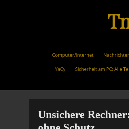
Skip
Tm
to
content
Primary
Computer/Internet
Nachrichten
menu
YaCy
Sicherheit am PC: Alle Te
Unsichere Rechner: 
ohne Schutz