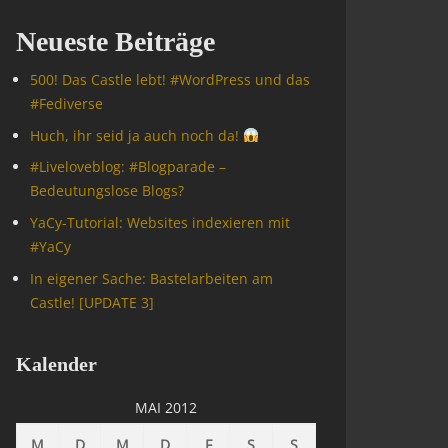
Neueste Beiträge
500! Das Castle lebt! #WordPress und das
#Fediverse
Huch, ihr seid ja auch noch da!
#Livelove­blog: #Blogparade –
Bedeutungslose Blogs?
YaCy-Tutorial: Websites indexieren mit
#YaCy
In eigener Sache: Bastelarbeiten am
Castle! [UPDATE 3]
Kalender
MAI 2012
M
D
M
D
F
S
S