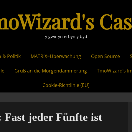
oWizard's Cas
y gwir yn erbyn y byd
 & Politik
MATRIX=Überwachung
Open Source
ile
Gruß an die Morgendämmerung
TmoWizard’s I
Cookie-Richtlinie (EU)
Fast jeder Fünfte ist