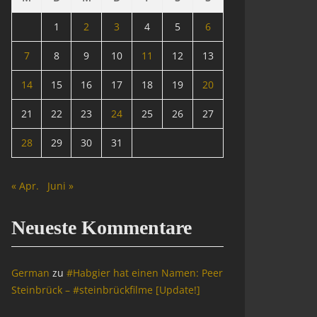
1
2
3
4
5
6
7
8
9
10
11
12
13
14
15
16
17
18
19
20
21
22
23
24
25
26
27
28
29
30
31
« Apr.
Juni »
Neueste Kommentare
German
zu
#Habgier hat einen Namen: Peer
Steinbrück – #steinbrückfilme [Update!]