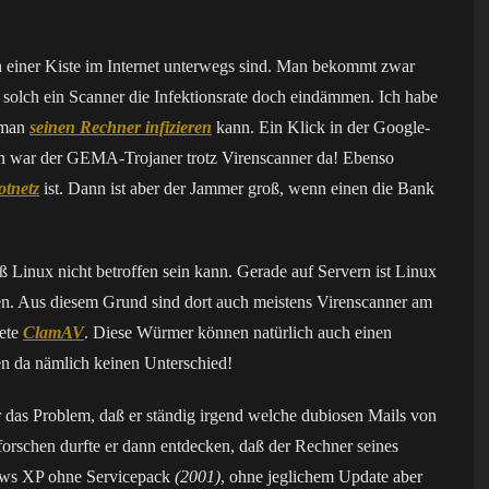
ch einer Kiste im Internet unterwegs sind. Man bekommt zwar
solch ein Scanner die Infektionsrate doch eindämmen. Ich habe
h man
seinen Rechner infizieren
kann. Ein Klick in der Google-
on war der GEMA-Trojaner trotz Virenscanner da! Ebenso
otnetz
ist. Dann ist aber der Jammer groß, wenn einen die Bank
 Linux nicht betroffen sein kann. Gerade auf Servern ist Linux
en. Aus diesem Grund sind dort auch meistens Virenscanner am
dete
ClamAV
. Diese Würmer können natürlich auch einen
n da nämlich keinen Unterschied!
r das Problem, daß er ständig irgend welche dubiosen Mails von
rschen durfte er dann entdecken, daß der Rechner seines
dows XP ohne Servicepack
(2001)
, ohne jeglichem Update aber