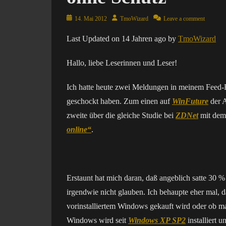
Posted
Author
14. Mai 2012
TmoWizard
Leave a comment
on
Last Updated on 14 Jahren ago by
TmoWizard
Hallo, liebe Leserinnen und Leser!
Ich hatte heute zwei Meldungen in meinem Feed-R
geschockt haben. Zum einen auf
WinFuture
der A
zweite über die gleiche Studie bei
ZDNet
mit dem
online“
.
Erstaunt hat mich daran, daß angeblich satte 30 %
irgendwie nicht glauben. Ich behaupte eher mal, 
vorinstalliertem Windows gekauft wird oder ob man
Windows wird seit
Windows XP SP2
installiert 