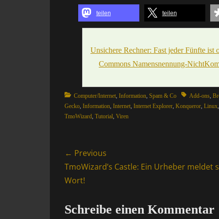
teilen
teilen
Unsichere Rechner: Fast jeder Fünfte ist
Commons Namensnennung-NichtKommer
Categories
Tags
Computer/Internet
,
Information
,
Spam & Co
Add-ons
,
Br
Gecko
,
Information
,
Internet
,
Internet Explorer
,
Konqueror
,
Linux
TmoWizard
,
Tutorial
,
Viren
Beitragsnavigation
← Previous
Previous
TmoWizard’s Castle: Ein Urheber meldet s
post:
Wort!
Schreibe einen Kommentar