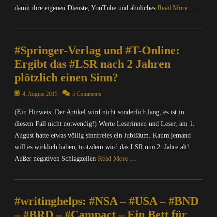
damit ihre eigenen Dienste, YouTube und ähnliches
Read More …
Categories
C
#Springer-Verlag und #T-Online:
o
m
Ergibt das #LSR nach 2 Jahren
p
plötzlich einen Sinn?
u
t
Posted
4. August 2015
5 Comments
e
on
r
(Ein Hinweis: Der Artikel wird nicht sonderlich lang, es ist in
/
diesem Fall nicht notwendig!) Werte Leserinnen und Leser, am 1.
I
August hatte etwas völlig sinnfreies ein Jubiläum. Kaum jemand
n
will es wirklich haben, trotzdem wird das LSR nun 2. Jahre alt!
t
Außer negativen Schlagzeilen
Read More …
e
r
Categories
n
C
e
#writinghelps: #NSA – #USA – #BND
o
t
m
,
– #BRD – #Campact – Ein Bett für