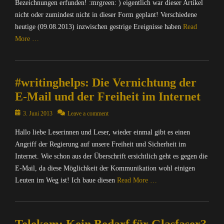
l
Bezeichnungen erfunden! :mrgreen: ) eigentlich war dieser Artikel
n
t
o
nicht oder zumindest nicht in dieser Form geplant! Verschiedene
t
i
g
heutige (09.08.2013) inzwischen gestrige Ereignisse haben
Read
e
o
g
More …
r
n
e
n
,
r
Categories
e
N
,
C
t
a
B
#writinghelps: Die Vernichtung der
o
,
c
l
m
M
E-Mail und der Freiheit im Internet
h
o
p
A
r
g
u
Posted
T
3. Juni 2013
Leave a comment
i
s
t
on
R
c
,
Hallo liebe Leserinnen und Leser, wieder einmal gibt es einen
e
I
h
D
r
Angriff der Regierung auf unsere Freiheit und Sicherheit im
X
t
i
/
=
Internet. Wie schon aus der Überschrift ersichtlich geht es gegen die
e
e
I
Ü
n
E-Mail, da diese Möglichkeit der Kommunikation wohl einigen
S
n
b
&
e
Leuten im Weg ist! Ich baue diesen
Read More …
t
e
P
a
e
r
o
Categories
M
r
w
l
o
C
n
a
i
n
o