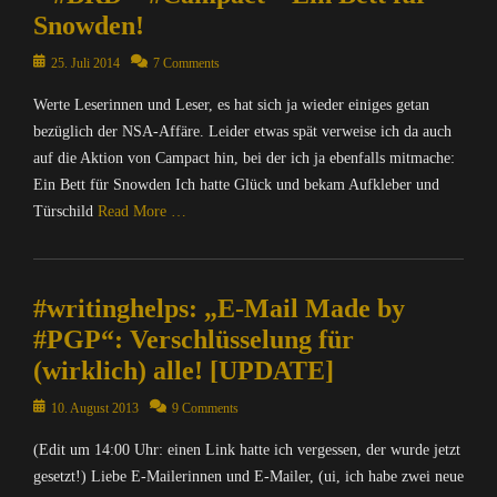
p
N
Snowden!
u
a
t
c
Posted
25. Juli 2014
7 Comments
e
h
on
r
r
Werte Leserinnen und Leser, es hat sich ja wieder einiges getan
/
i
bezüglich der NSA-Affäre. Leider etwas spät verweise ich da auch
I
c
auf die Aktion von Campact hin, bei der ich ja ebenfalls mitmache:
n
h
Ein Bett für Snowden Ich hatte Glück und bekam Aufkleber und
t
t
Türschild
Read More …
e
e
r
n
Categories
n
&
C
e
P
#writinghelps: „E-Mail Made by
o
t
o
m
,
#PGP“: Verschlüsselung für
l
p
I
i
(wirklich) alle! [UPDATE]
u
n
t
t
f
Posted
i
10. August 2013
9 Comments
e
o
on
k
r
r
(Edit um 14:00 Uhr: einen Link hatte ich vergessen, der wurde jetzt
Tags
/
m
gesetzt!) Liebe E-Mailerinnen und E-Mailer, (ui, ich habe zwei neue
B
I
a