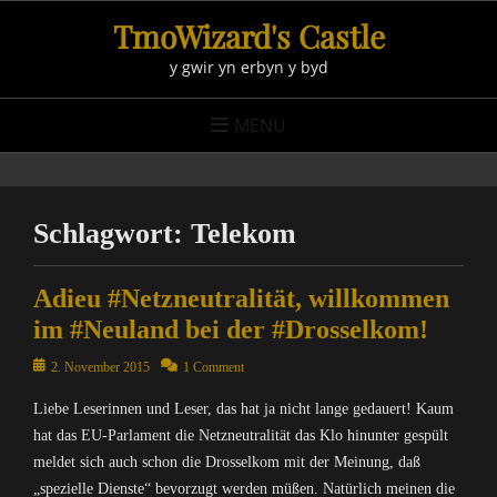
Skip
TmoWizard's Castle
to
y gwir yn erbyn y byd
content
MENU
Schlagwort:
Telekom
Adieu #Netzneutralität, willkommen
im #Neuland bei der #Drosselkom!
Posted
2. November 2015
1 Comment
on
Liebe Leserinnen und Leser, das hat ja nicht lange gedauert! Kaum
hat das EU-Parlament die Netzneutralität das Klo hinunter gespült
meldet sich auch schon die Drosselkom mit der Meinung, daß
„spezielle Dienste“ bevorzugt werden müßen. Natürlich meinen die