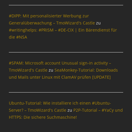
I
,
e
g
t
i
n
B
s
s
i
k
t
u
t
#DIPP: Mit personalisierter Werbung zur
s
Tags
o
e
n
r
Generalüberwachung – TmoWizard's Castle
zu
c
n
B
r
d
o
h
#writinghelps: #PRISM – #DE-CIX | Ein Bärendienst für
,
u
n
e
j
u
I
n
die #NSA
e
s
a
t
n
d
t
t
n
z
t
e
,
r
e
r
e
s
M
o
r
e
r
t
#SPAM: Microsoft account Unusual sign-in activity –
-
j
,
c
n
r
N
TmoWizard's Castle
zu
SeaMonkey-Tutorial: Downloads
a
C
h
e
o
e
und Mails unter Linux mit ClamAV prüfen [UPDATE]
n
h
t
t
j
t
e
a
,
,
a
,
r
t
L
L
n
T
,
Z
S
e
e
e
D
i
Ubuntu-Tutorial: Wie installiere ich einen #Ubuntu-
R
i
r
l
E
l
,
Server? – TmoWizard's Castle
zu
P2P-Tutorial – #YaCy und
s
,
e
-
l
P
t
HTTPS: Die sichere Suchmaschine!
D
k
M
a
o
u
E
o
a
,
l
n
-
m