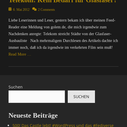
Telekom: Kein Bedarf für Glasfaser?
e
c
t
k
m
t
h
Posted
i
6. Mai 2012
2 Comments
e
p
,
u
on
k
y
u
I
Liebe Leserinnen und Leser, gestern bekam ich über meinen Feed-
n
Tags
S
t
n
g
Reader eine Meldung von golem.de, die mich irgendwie zum
B
u
e
f
,
l
Nachdenken anregte: Telekom streicht Städte von der Glasfaser-
i
r
o
N
o
t
Ausbauliste Nach mehrmaligem Durchlesen des Artikels dachte ich
/
r
a
g
e
I
immer noch, daß ich da irgendwie im verkehrten Film sein muß!
m
c
g
,
n
Read More …
a
h
e
D
t
t
r
r
r
e
Categories
i
i
,
o
r
C
o
c
B
s
n
o
n
h
l
s
e
m
,
t
Suchen
o
e
t
p
N
e
g
l
,
SUCHEN
u
a
n
s
k
I
t
c
&
,
o
n
e
h
P
D
m
f
Neueste Beiträge
r
r
o
r
,
o
/
i
l
o
E
r
500! Das Castle lebt! #WordPress und das #Fediverse
I