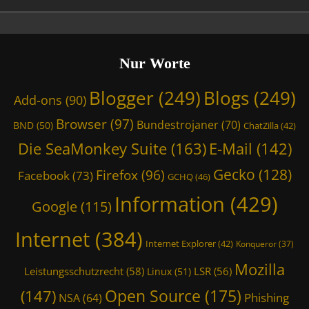
i
D
i
g
M
,
l
i
t
s
a
T
,
e
i
s
i
m
D
S
k
c
l
o
i
Nur Worte
e
,
h
,
W
e
a
R
u
D
i
S
M
Blogger
(249)
Blogs
(249)
e
t
i
Add-ons
(90)
z
e
o
c
z
e
a
a
n
Browser
(97)
h
Bundestrojaner
(70)
r
BND
(50)
S
ChatZilla
(42)
r
M
k
t
e
e
d
Die SeaMonkey Suite
(163)
E-Mail
(142)
o
e
s
c
a
,
n
y
f
h
M
Gecko
(128)
Firefox
(96)
T
Facebook
(73)
k
GCHQ
(46)
S
r
t
o
m
e
u
e
Information
(429)
,
n
o
Google
(115)
y
i
i
M
k
W
S
t
e
-
e
i
Internet
(384)
u
e
r
N
y
Internet Explorer
(42)
Konqueror
(37)
z
i
,
R
e
S
a
t
E
Mozilla
a
t
u
Leistungsschutzrecht
(58)
LSR
(56)
Linux
(51)
r
e
-
u
,
i
d
Open Source
(175)
,
(147)
M
m
Phishing
NSA
(64)
M
t
'
D
a
,