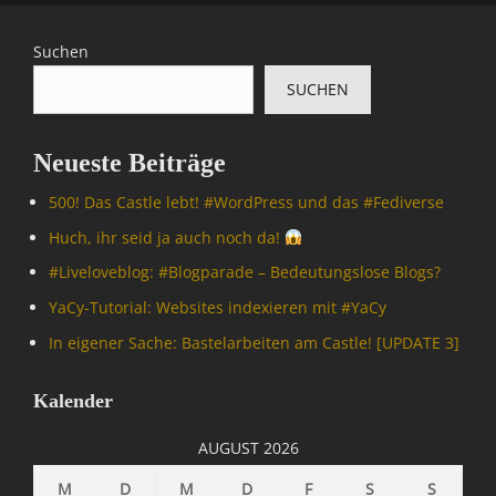
o
,
m
M
Suchen
p
A
SUCHEN
u
T
t
R
e
I
Neueste Beiträge
r
X
/
=
500! Das Castle lebt! #WordPress und das #Fediverse
I
Ü
n
b
Huch, ihr seid ja auch noch da!
t
e
#Livelove­blog: #Blogparade – Bedeutungslose Blogs?
e
r
r
w
YaCy-Tutorial: Websites indexieren mit #YaCy
n
a
In eigener Sache: Bastelarbeiten am Castle! [UPDATE 3]
e
c
t
h
,
u
Kalender
I
n
n
g
AUGUST 2026
f
,
o
N
M
D
M
D
F
S
S