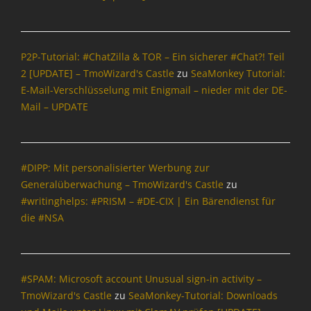
o
e
l
n
i
S
t
o
P2P-Tutorial: #ChatZilla & TOR – Ein sicherer #Chat?! Teil
i
u
2 [UPDATE] – TmoWizard's Castle
zu
SeaMonkey Tutorial:
k
r
Tags
E-Mail-Verschlüsselung mit Enigmail – nieder mit der DE-
c
A
e
Mail – UPDATE
d
,
d
Y
-
a
o
C
#DIPP: Mit personalisierter Werbung zur
n
y
Generalüberwachung – TmoWizard's Castle
zu
Tags
s
#writinghelps: #PRISM – #DE-CIX | Ein Bärendienst für
,
b
die #NSA
B
i
l
n
o
g
g
,
#SPAM: Microsoft account Unusual sign-in activity –
g
B
e
l
TmoWizard's Castle
zu
SeaMonkey-Tutorial: Downloads
r
o