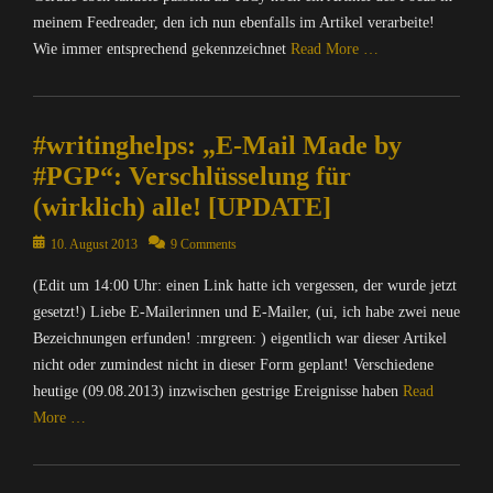
meinem Feedreader, den ich nun ebenfalls im Artikel verarbeite!
Wie immer entsprechend gekennzeichnet
Read More …
Categories
C
#writinghelps: „E-Mail Made by
o
m
#PGP“: Verschlüsselung für
p
(wirklich) alle! [UPDATE]
u
t
Posted
10. August 2013
9 Comments
e
on
r
(Edit um 14:00 Uhr: einen Link hatte ich vergessen, der wurde jetzt
/
gesetzt!) Liebe E-Mailerinnen und E-Mailer, (ui, ich habe zwei neue
I
Bezeichnungen erfunden! :mrgreen: ) eigentlich war dieser Artikel
n
nicht oder zumindest nicht in dieser Form geplant! Verschiedene
t
heutige (09.08.2013) inzwischen gestrige Ereignisse haben
Read
e
More …
r
n
Categories
e
C
t