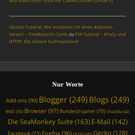
und Mails unter Linux mit ClamAV prüfen [UPDATE]
,
g
B
g
l
e
o
r
Ubuntu-Tutorial: Wie installiere ich einen #Ubuntu-
g
,
Server? – TmoWizard's Castle
zu
P2P-Tutorial – #YaCy und
s
B
HTTPS: Die sichere Suchmaschine!
,
l
B
o
r
g
o
s
w
,
s
B
e
N
Nur Worte
r
D
,
,
Blogger
(249)
Blogs
(249)
Add-ons
(90)
B
B
u
r
Browser
(97)
Bundestrojaner
(70)
BND
(50)
ChatZilla
(42)
n
o
d
Die SeaMonkey Suite
(163)
w
E-Mail
(142)
e
s
Gecko
(128)
Firefox
(96)
s
e
Facebook
(73)
GCHQ
(46)