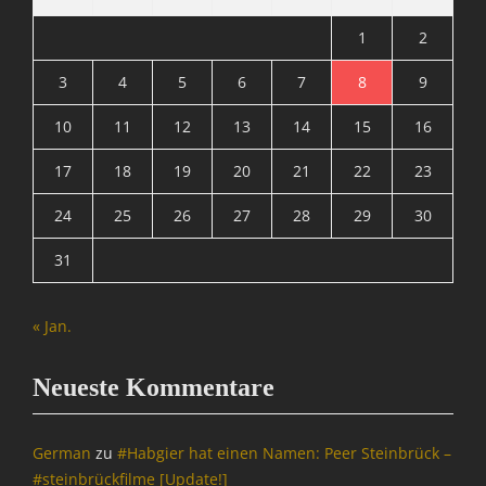
r
a
m
c
1
2
a
h
t
3
4
5
6
7
8
9
r
i
i
10
11
12
13
14
15
16
o
c
n
h
17
18
19
20
21
22
23
,
t
N
e
24
25
26
27
28
29
30
a
n
c
&
31
h
P
r
o
i
l
« Jan.
c
i
h
t
t
i
Neueste Kommentare
e
k
n
,
&
O
German
zu
#Habgier hat einen Namen: Peer Steinbrück –
P
p
#steinbrückfilme [Update!]