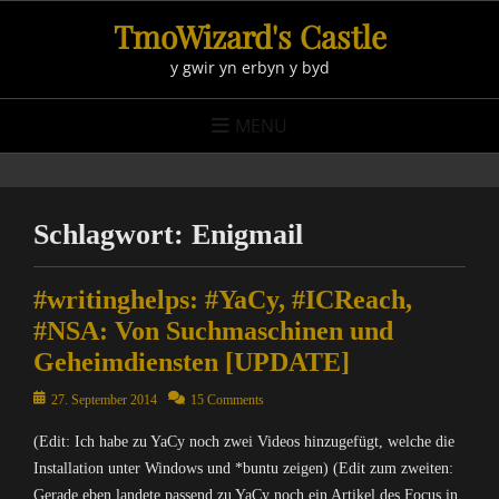
Skip
TmoWizard's Castle
to
y gwir yn erbyn y byd
content
MENU
Schlagwort:
Enigmail
#writinghelps: #YaCy, #ICReach,
#NSA: Von Suchmaschinen und
Geheimdiensten [UPDATE]
Posted
27. September 2014
15 Comments
on
(Edit: Ich habe zu YaCy noch zwei Videos hinzugefügt, welche die
Installation unter Windows und *buntu zeigen) (Edit zum zweiten:
Gerade eben landete passend zu YaCy noch ein Artikel des Focus in