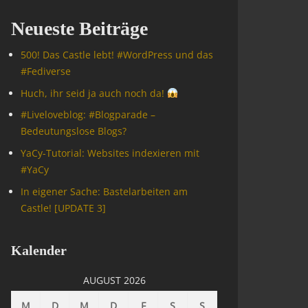
Neueste Beiträge
500! Das Castle lebt! #WordPress und das
#Fediverse
Huch, ihr seid ja auch noch da!
#Livelove­blog: #Blogparade –
Bedeutungslose Blogs?
YaCy-Tutorial: Websites indexieren mit
#YaCy
In eigener Sache: Bastelarbeiten am
Castle! [UPDATE 3]
Kalender
AUGUST 2026
M
D
M
D
F
S
S