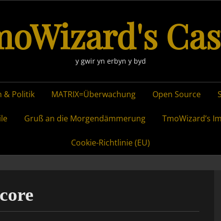
oWizard's Cas
y gwir yn erbyn y byd
 & Politik
MATRIX=Überwachung
Open Source
ile
Gruß an die Morgendämmerung
TmoWizard’s I
Cookie-Richtlinie (EU)
core