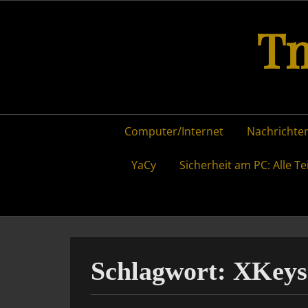
Skip
Tm
to
content
Primary
Computer/Internet
Nachrichten
menu
YaCy
Sicherheit am PC: Alle Te
Schlagwort:
XKeys