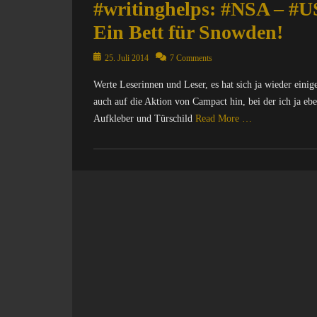
#writinghelps: #NSA – #
Ein Bett für Snowden!
Posted
25. Juli 2014
7 Comments
on
Werte Leserinnen und Leser, es hat sich ja wieder eini
auch auf die Aktion von Campact hin, bei der ich ja e
Aufkleber und Türschild
Read More …
Categories
C
o
m
p
u
t
e
r
/
I
n