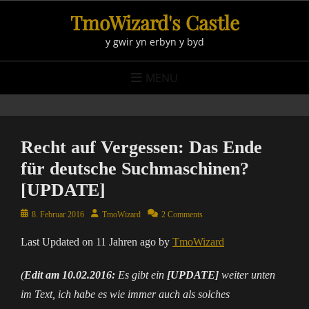
Skip
TmoWizard's Castle
to
y gwir yn erbyn y byd
content
MENU
Recht auf Vergessen: Das Ende
für deutsche Suchmaschinen?
[UPDATE]
Posted
Author
8. Februar 2016
TmoWizard
2 Comments
on
Last Updated on 11 Jahren ago by
TmoWizard
(
Edit am 10.02.2016:
Es gibt ein
[UPDATE]
weiter unten
im Text, ich habe es wie immer auch als solches