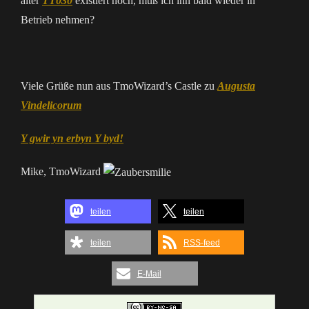
alter
TT030
existiert noch, muß ich ihn bald wieder in
Betrieb nehmen?
Viele Grüße nun aus TmoWizard’s Castle zu
Augusta
Vindelicorum
Y gwir yn erbyn Y byd!
Mike, TmoWizard
teilen
teilen
teilen
RSS-feed
E-Mail