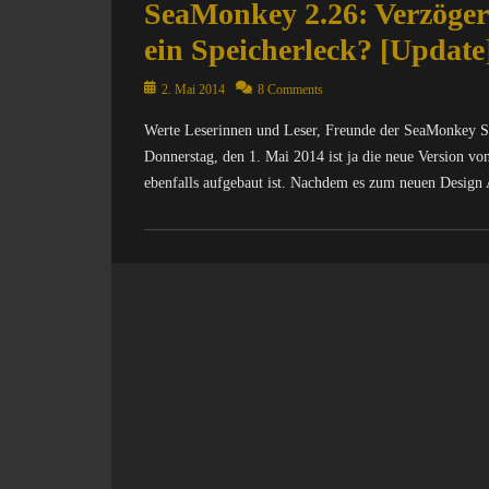
SeaMonkey 2.26: Verzöger
ein Speicherleck? [Update
Posted
2. Mai 2014
8 Comments
on
Werte Leserinnen und Leser, Freunde der SeaMonkey Su
Donnerstag, den 1. Mai 2014 ist ja die neue Version vo
ebenfalls aufgebaut ist. Nachdem es zum neuen Design 
Categories
C
o
m
p
u
t
e
r
/
I
n