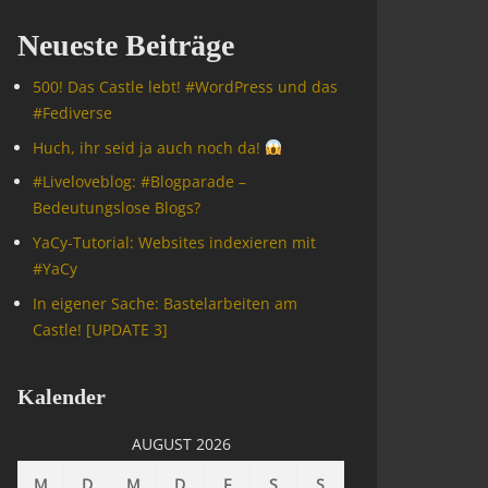
Neueste Beiträge
500! Das Castle lebt! #WordPress und das
#Fediverse
Huch, ihr seid ja auch noch da!
#Livelove­blog: #Blogparade –
Bedeutungslose Blogs?
YaCy-Tutorial: Websites indexieren mit
#YaCy
In eigener Sache: Bastelarbeiten am
Castle! [UPDATE 3]
Kalender
AUGUST 2026
M
D
M
D
F
S
S