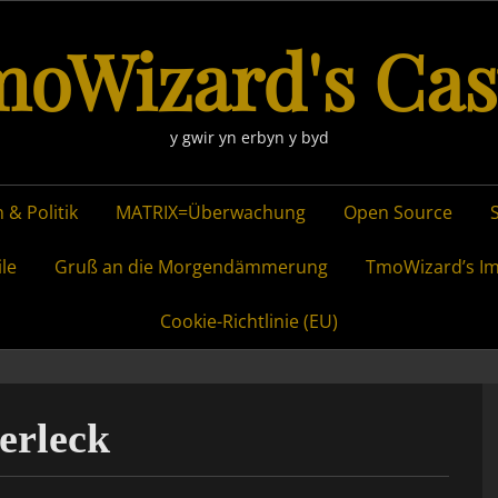
oWizard's Cas
y gwir yn erbyn y byd
 & Politik
MATRIX=Überwachung
Open Source
ile
Gruß an die Morgendämmerung
TmoWizard’s I
Cookie-Richtlinie (EU)
erleck