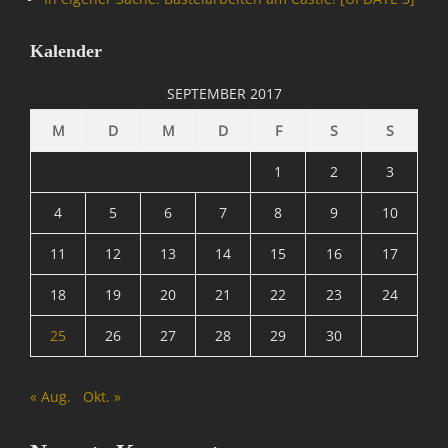
t
,
Kalender
I
n
SEPTEMBER 2017
f
o
M
D
M
D
F
S
S
r
m
1
2
3
a
t
4
5
6
7
8
9
10
i
11
12
13
14
15
16
17
o
n
18
19
20
21
22
23
24
,
N
25
26
27
28
29
30
a
c
h
« Aug.
Okt. »
r
i
c