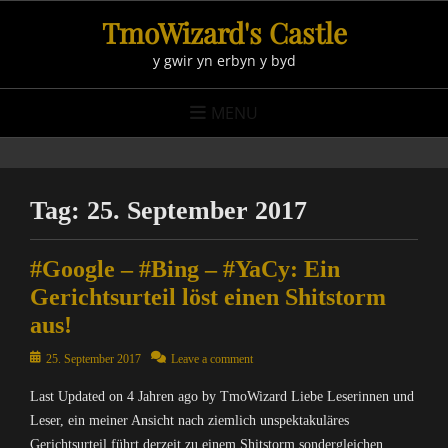
Skip
TmoWizard's Castle
to
y gwir yn erbyn y byd
content
MENU
Tag:
25. September 2017
#Google – #Bing – #YaCy: Ein
Gerichtsurteil löst einen Shitstorm
aus!
Posted
25. September 2017
Leave a comment
on
Last Updated on 4 Jahren ago by TmoWizard Liebe Leserinnen und
Leser, ein meiner Ansicht nach ziemlich unspektakuläres
Gerichtsurteil führt derzeit zu einem Shitstorm sondergleichen