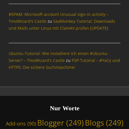
g
,
#SPAM: Microsoft account Unusual sign-in activity –
D
e
TmoWizard's Castle
zu
SeaMonkey-Tutorial: Downloads
u
und Mails unter Linux mit ClamAV prüfen [UPDATE]
S
u
.
d
Ubuntu-Tutorial: Wie installiere ich einen #Ubuntu-
e
Server? – TmoWizard's Castle
zu
P2P-Tutorial – #YaCy und
,
HTTPS: Die sichere Suchmaschine!
G
o
o
g
l
e
,
Nur Worte
I
n
Blogger
(249)
Blogs
(249)
Add-ons
(90)
f
o