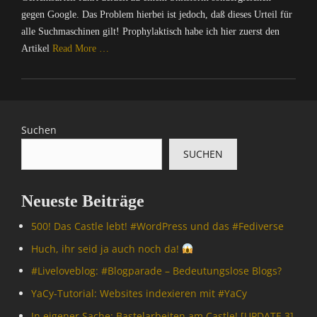
gegen Google. Das Problem hierbei ist jedoch, daß dieses Urteil für
alle Suchmaschinen gilt! Prophylaktisch habe ich hier zuerst den
Artikel
Read More …
Categories
C
o
m
Suchen
p
SUCHEN
u
t
e
Neueste Beiträge
r
/
500! Das Castle lebt! #WordPress und das #Fediverse
I
n
Huch, ihr seid ja auch noch da!
t
#Livelove­blog: #Blogparade – Bedeutungslose Blogs?
e
r
YaCy-Tutorial: Websites indexieren mit #YaCy
n
In eigener Sache: Bastelarbeiten am Castle! [UPDATE 3]
e