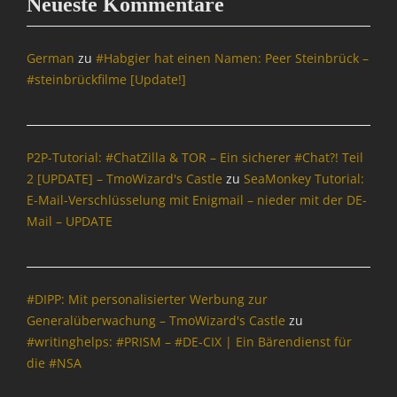
Neueste Kommentare
h
t
e
German
zu
#Habgier hat einen Namen: Peer Steinbrück –
n
#steinbrückfilme [Update!]
&
P
o
l
P2P-Tutorial: #ChatZilla & TOR – Ein sicherer #Chat?! Teil
i
2 [UPDATE] – TmoWizard's Castle
zu
SeaMonkey Tutorial:
t
i
E-Mail-Verschlüsselung mit Enigmail – nieder mit der DE-
k
Mail – UPDATE
,
Y
a
C
#DIPP: Mit personalisierter Werbung zur
y
Generalüberwachung – TmoWizard's Castle
zu
Tags
#writinghelps: #PRISM – #DE-CIX | Ein Bärendienst für
b
die #NSA
i
n