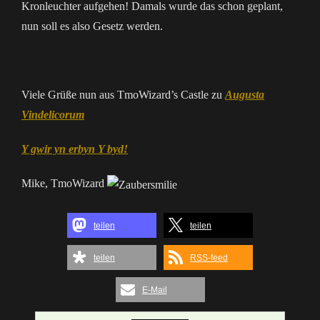
Kronleuchter aufgehen! Damals wurde das schon geplant,
nun soll es also Gesetz werden.
Viele Grüße nun aus TmoWizard’s Castle zu
Augusta
Vindelicorum
Y gwir yn erbyn Y byd!
Mike, TmoWizard
teilen
teilen
teilen
RSS-feed
E-Mail