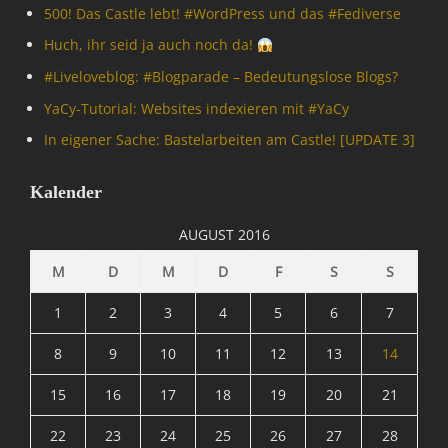
500! Das Castle lebt! #WordPress und das #Fediverse
Huch, ihr seid ja auch noch da!
#Livelove­blog: #Blogparade – Bedeutungslose Blogs?
YaCy-Tutorial: Websites indexieren mit #YaCy
In eigener Sache: Bastelarbeiten am Castle! [UPDATE 3]
Kalender
AUGUST 2016
M
D
M
D
F
S
S
1
2
3
4
5
6
7
8
9
10
11
12
13
14
15
16
17
18
19
20
21
22
23
24
25
26
27
28