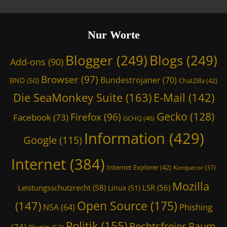
Nur Worte
Blogger
(249)
Blogs
(249)
Add-ons
(90)
Browser
(97)
Bundestrojaner
(70)
BND
(50)
ChatZilla
(42)
Die SeaMonkey Suite
(163)
E-Mail
(142)
Gecko
(128)
Firefox
(96)
Facebook
(73)
GCHQ
(46)
Information
(429)
Google
(115)
Internet
(384)
Internet Explorer
(42)
Konqueror
(37)
Mozilla
Leistungsschutzrecht
(58)
LSR
(56)
Linux
(51)
Open Source
(175)
(147)
Phishing
NSA
(64)
Politik
(155)
Rechtsfreier Raum
(74)