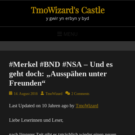
Skip
TmoWizard's Castle
to
y gwir yn erbyn y byd
content
MENU
#Merkel #BND #NSA – Und es
geht doch: „Ausspähen unter
Freunden“
Posted
Author
14. August 2016
TmoWizard
2 Comments
on
Last Updated on 10 Jahren ago by
TmoWizard
Liebe Leserinnen und Leser,
nach längerer Zeit gibt es tatsächlich wieder einen neuen