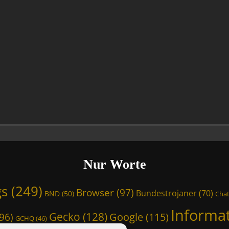
Nur Worte
gs
(249)
Browser
(97)
Bundestrojaner
(70)
BND
(50)
Chat
Informa
Gecko
(128)
Google
(115)
96)
GCHQ
(46)