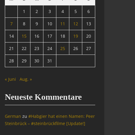
1
2
3
4
5
6
7
8
9
10
11
12
13
14
15
16
17
18
19
20
21
22
23
24
25
26
27
28
29
30
31
« Juni
Aug. »
Neueste Kommentare
German
zu
#Habgier hat einen Namen: Peer
Steinbrück – #steinbrückfilme [Update!]