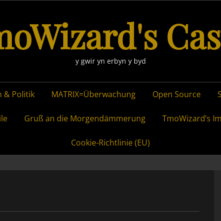
oWizard's Cas
y gwir yn erbyn y byd
 & Politik
MATRIX=Überwachung
Open Source
ile
Gruß an die Morgendämmerung
TmoWizard’s I
Cookie-Richtlinie (EU)