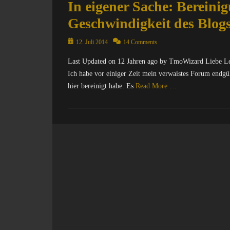
In eigener Sache: Berein
Geschwindigkeit des Blogs
Posted
12. Juli 2014
14 Comments
on
Last Updated on 12 Jahren ago by TmoWizard Liebe Lese
Ich habe vor einiger Zeit mein verwaistes Forum endgül
hier bereinigt habe. Es
Read More …
Categories
C
o
m
p
u
t
e
r
/
I
n