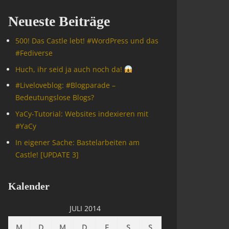
Neueste Beiträge
500! Das Castle lebt! #WordPress und das
#Fediverse
Huch, ihr seid ja auch noch da!
#Livelove­blog: #Blogparade –
Bedeutungslose Blogs?
YaCy-Tutorial: Websites indexieren mit
#YaCy
In eigener Sache: Bastelarbeiten am
Castle! [UPDATE 3]
Kalender
JULI 2014
M
D
M
D
F
S
S