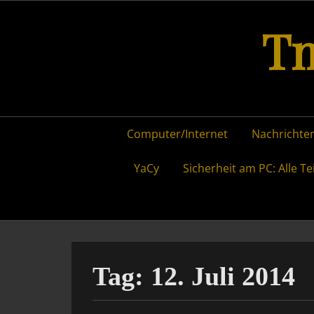
Skip
Tm
to
content
Primary
Computer/Internet
Nachrichten
menu
YaCy
Sicherheit am PC: Alle Te
Tag:
12. Juli 2014