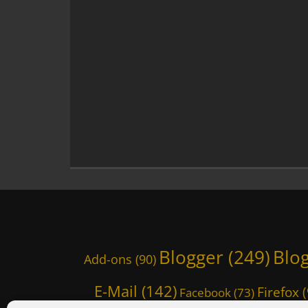
O
p
e
n
S
o
u
r
c
e
,
P
l
u
g
i
n
,
Blogger
(249)
Blo
Add-ons
(90)
T
m
E-Mail
(142)
Firefox
(
o
Facebook
(73)
W