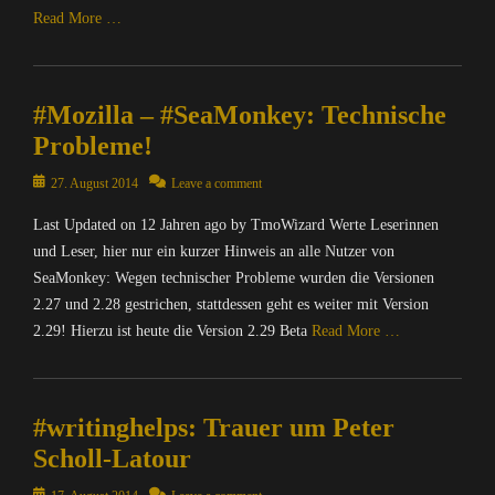
Read More …
Categories
C
#Mozilla – #SeaMonkey: Technische
o
m
Probleme!
p
u
Posted
27. August 2014
Leave a comment
t
on
Last Updated on 12 Jahren ago by TmoWizard Werte Leserinnen
e
r
und Leser, hier nur ein kurzer Hinweis an alle Nutzer von
/
SeaMonkey: Wegen technischer Probleme wurden die Versionen
I
2.27 und 2.28 gestrichen, stattdessen geht es weiter mit Version
n
2.29! Hierzu ist heute die Version 2.29 Beta
Read More …
t
e
Categories
r
C
n
#writinghelps: Trauer um Peter
o
e
m
Scholl-Latour
t
p
,
u