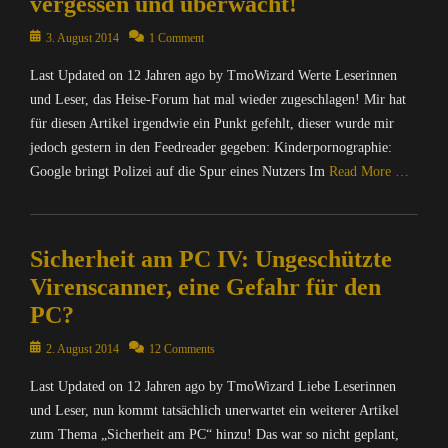
vergessen und überwacht!
B
u
t
t
N
r
t
Posted
i
i
3. August 2014
1 Comment
a
o
e
on
k
o
c
w
r
Last Updated on 12 Jahren ago by TmoWizard Werte Leserinnen
Tags
n
h
s
/
und Leser, das Heise-Forum hat mal wieder zugeschlagen! Mir hat
B
,
r
e
I
l
I
für diesen Artikel irgendwie ein Punkt gefehlt, dieser wurde mir
i
r
n
o
n
c
jedoch gestern in den Feedreader gegeben: Kinderpornographie:
,
t
g
t
h
Google bringt Polizei auf die Spur eines Nutzers Im
Read More …
C
e
g
e
t
h
r
e
r
e
Categories
a
n
r
n
n
C
t
e
,
e
&
Sicherheit am PC IV: Ungeschützte
o
Z
t
B
t
P
m
i
Tags
Virenscanner, eine Gefahr für den
l
,
o
p
l
B
PC?
o
M
l
u
l
l
g
u
i
t
a
o
Posted
2. August 2014
12 Comments
s
s
t
e
,
g
on
,
i
i
r
D
g
Last Updated on 12 Jahren ago by TmoWizard Liebe Leserinnen
I
k
k
/
i
e
und Leser, nun kommt tatsächlich unerwartet ein weiterer Artikel
n
,
Tags
I
e
r
zum Thema „Sicherheit am PC“ hinzu! Das war so nicht geplant,
f
R
B
n
S