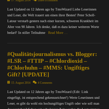
Posted
17. August 2014
Leave a comment
W
t
on
e
Last Updated on 12 Jahren ago by TmoWizard Liebe Leserinnen
e
b
r
und Leser, die Welt trauert um einen ihrer Besten! Peter Scholl-
m
/
Latour verstarb gestern nach einer kurzen, schweren Krankheit im
a
I
Alter von 90 Jahren. Ich denke, daß es dazu keiner weiteren Worte
s
n
bedarf! In stiller Teilnahme
Read More …
t
t
e
e
Categories
r
r
C
F
n
#Qualitätsjournalismus vs. Blogger:
o
r
e
m
i
#LSR – #TTIP – #Chlordioxid –
t
p
d
,
#Chlorhuhn – #MMS: Ungiftiges
u
a
D
Gift? [UPDATE]
t
y
i
Tags
e
e
Posted
15. August 2014
4 Comments
r
B
S
on
/
l
e
Last Updated on 12 Jahren ago by TmoWizard (Edit: Link
I
o
a
eingefügt, ist entsprechend gekennzeichnet!) Werte Leserinnen und
n
g
M
Leser, es gibt da wohl ein hochungiftiges Ungift oder wie soll man
t
g
o