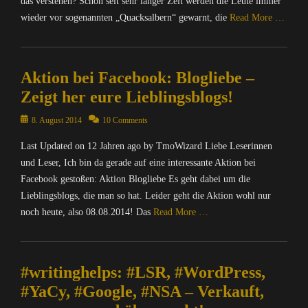
das verstehen? Schon seit sehr langer Zeit werden die Leute immer
e
e
n
r
r
wieder vor sogenannten „Quacksalbern“ gewarnt, die
Read More …
k
n
,
e
e
B
Categories
y
t
l
C
S
,
Aktion bei Facebook: Blogliebe –
o
o
u
N
g
m
Zeigt her eure Lieblingsblogs!
i
a
s
p
t
c
,
u
Posted
8. August 2014
10 Comments
e
h
G
t
on
,
r
Last Updated on 12 Jahren ago by TmoWizard Liebe Leserinnen
e
e
O
i
c
r
und Leser, Ich bin da gerade auf eine interessante Aktion bei
p
c
k
/
Facebook gestoßen: Aktion Blogliebe Es geht dabei um die
e
h
o
I
Lieblingsblogs, die man so hat. Leider geht die Aktion wohl nur
n
t
,
n
S
noch heute, also 08.08.2014! Das
Read More …
e
I
t
o
n
n
e
u
Categories
&
f
r
r
C
P
o
n
#writinghelps: #LSR, #WordPress,
c
o
o
r
e
e
m
#YaCy, #Google, #NSA – Verkauft,
l
m
t
Tags
p
i
a
,