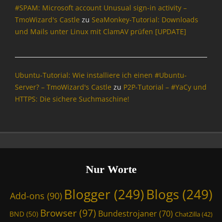
,
e
r
#SPAM: Microsoft account Unusual sign-in activity –
n
,
W
W
p
n
s
TmoWizard's Castle
zu
SeaMonkey-Tutorial: Downloads
B
i
o
o
e
,
l
und Mails unter Linux mit ClamAV prüfen [UPDATE]
z
r
r
t
B
o
a
d
t
,
l
g
r
P
e
L
o
g
d
r
r
e
g
e
,
e
Ubuntu-Tutorial: Wie installiere ich einen #Ubuntu-
i
g
r
T
s
Server? – TmoWizard's Castle
zu
P2P-Tutorial – #YaCy und
s
e
,
m
s
HTTPS: Die sichere Suchmaschine!
t
r
B
o
u
,
l
W
n
B
o
i
g
l
g
z
s
o
s
a
s
g
,
r
c
s
B
d
Nur Worte
h
,
r
'
u
B
o
s
Blogger
(249)
Blogs
(249)
Add-ons
(90)
t
r
w
C
z
o
s
a
Browser
(97)
Bundestrojaner
(70)
BND
(50)
ChatZilla
(42)
r
w
e
s