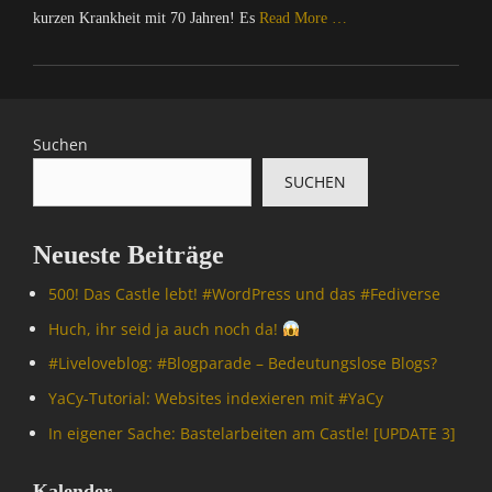
kurzen Krankheit mit 70 Jahren! Es
Read More …
Categories
C
o
m
Suchen
p
SUCHEN
u
t
e
Neueste Beiträge
r
/
500! Das Castle lebt! #WordPress und das #Fediverse
I
n
Huch, ihr seid ja auch noch da!
t
#Livelove­blog: #Blogparade – Bedeutungslose Blogs?
e
r
YaCy-Tutorial: Websites indexieren mit #YaCy
n
In eigener Sache: Bastelarbeiten am Castle! [UPDATE 3]
e
t
,
Kalender