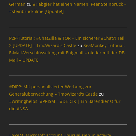
e
German
zu
#Habgier hat einen Namen: Peer Steinbrück –
n
#steinbrückfilme [Update!]
&
P
o
l
P2P-Tutorial: #ChatZilla & TOR – Ein sicherer #Chat?! Teil
i
2 [UPDATE] – TmoWizard's Castle
zu
SeaMonkey Tutorial:
t
i
E-Mail-Verschlüsselung mit Enigmail – nieder mit der DE-
k
Mail – UPDATE
Tags
B
l
o
#DIPP: Mit personalisierter Werbung zur
g
Generalüberwachung – TmoWizard's Castle
zu
g
#writinghelps: #PRISM – #DE-CIX | Ein Bärendienst für
e
die #NSA
r
,
B
l
#SPAM: Microsoft account Unusual sign-in activity –
o