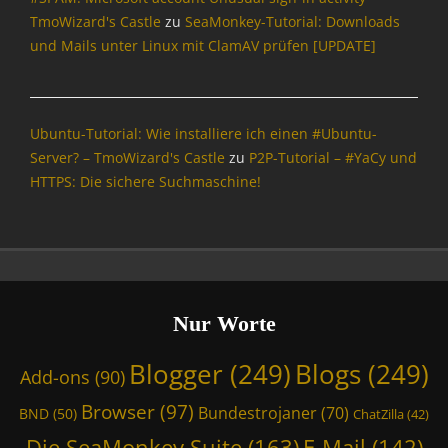
g
TmoWizard's Castle
zu
SeaMonkey-Tutorial: Downloads
s
und Mails unter Linux mit ClamAV prüfen [UPDATE]
,
I
n
f
Ubuntu-Tutorial: Wie installiere ich einen #Ubuntu-
o
Server? – TmoWizard's Castle
zu
P2P-Tutorial – #YaCy und
r
HTTPS: Die sichere Suchmaschine!
m
a
t
i
o
n
,
Nur Worte
I
n
Blogger
(249)
Blogs
(249)
Add-ons
(90)
t
e
Browser
(97)
Bundestrojaner
(70)
BND
(50)
ChatZilla
(42)
r
n
Die SeaMonkey Suite
(163)
E-Mail
(142)