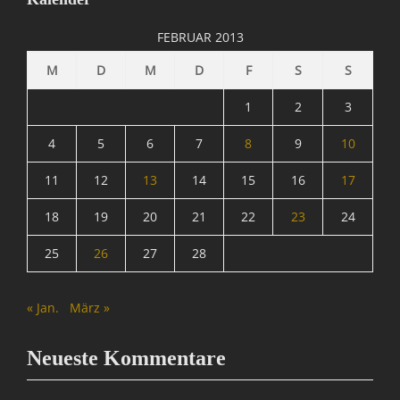
I
n
FEBRUAR 2013
f
o
M
D
M
D
F
S
S
r
m
1
2
3
a
t
4
5
6
7
8
9
10
i
11
12
13
14
15
16
17
o
n
18
19
20
21
22
23
24
,
N
25
26
27
28
a
c
h
« Jan.
März »
r
i
c
Neueste Kommentare
h
t