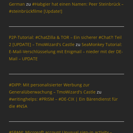
t
German
zu
#Habgier hat einen Namen: Peer Steinbrück –
i
#steinbrückfilme [Update!]
o
n
,
P
P2P-Tutorial: #ChatZilla & TOR – Ein sicherer #Chat?! Teil
o
2 [UPDATE] – TmoWizard's Castle
zu
SeaMonkey Tutorial:
l
i
E-Mail-Verschlüsselung mit Enigmail – nieder mit der DE-
t
Mail – UPDATE
i
k
,
T
#DIPP: Mit personalisierter Werbung zur
m
Generalüberwachung – TmoWizard's Castle
zu
o
#writinghelps: #PRISM – #DE-CIX | Ein Bärendienst für
W
die #NSA
i
z
a
r
#SPAM: Microsoft account Unusual sign-in activity –
d