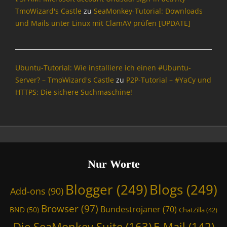
TmoWizard's Castle
zu
SeaMonkey-Tutorial: Downloads
und Mails unter Linux mit ClamAV prüfen [UPDATE]
Ubuntu-Tutorial: Wie installiere ich einen #Ubuntu-
Server? – TmoWizard's Castle
zu
P2P-Tutorial – #YaCy und
HTTPS: Die sichere Suchmaschine!
Nur Worte
Blogger
(249)
Blogs
(249)
Add-ons
(90)
Browser
(97)
Bundestrojaner
(70)
BND
(50)
ChatZilla
(42)
Die SeaMonkey Suite
(163)
E-Mail
(142)