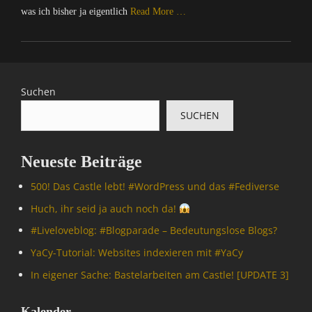
was ich bisher ja eigentlich
Read More …
Categories
I
n
f
Suchen
o
SUCHEN
r
m
a
Neueste Beiträge
t
i
500! Das Castle lebt! #WordPress und das #Fediverse
o
n
Huch, ihr seid ja auch noch da!
,
#Livelove­blog: #Blogparade – Bedeutungslose Blogs?
N
a
YaCy-Tutorial: Websites indexieren mit #YaCy
c
In eigener Sache: Bastelarbeiten am Castle! [UPDATE 3]
h
r
i
Kalender