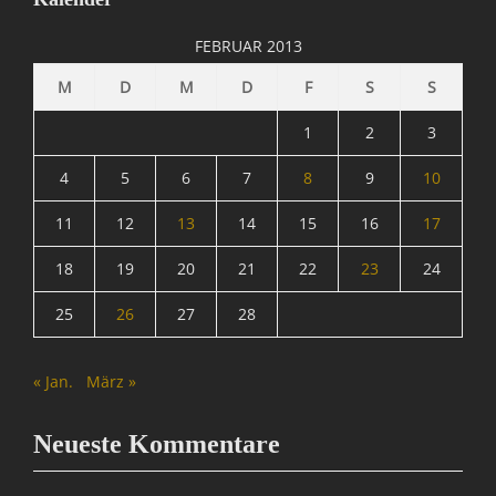
c
h
FEBRUAR 2013
t
e
M
D
M
D
F
S
S
n
&
1
2
3
P
o
4
5
6
7
8
9
10
l
11
12
13
14
15
16
17
i
t
18
19
20
21
22
23
24
i
k
25
26
27
28
Tags
I
n
« Jan.
März »
f
o
r
Neueste Kommentare
m
a