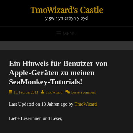
Skip
TmoWizard's Castle
to
y gwir yn erbyn y byd
content
MENU
Ein Hinweis für Benutzer von
Apple-Geräten zu meinen
SeaMonkey-Tutorials!
Posted
Author
13. Februar 2013
TmoWizard
Leave a comment
on
Last Updated on 13 Jahren ago by
TmoWizard
Liebe Leserinnen und Leser,