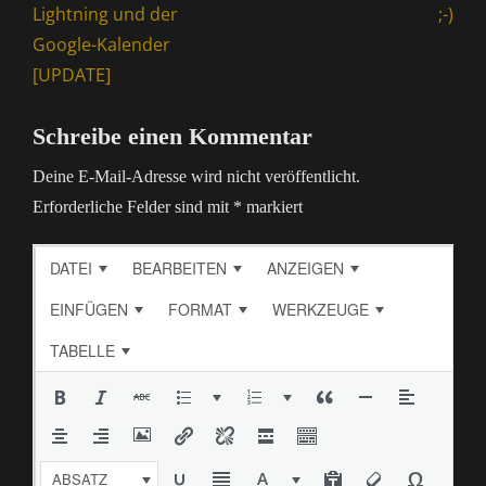
post:
post:
Lightning und der
;-)
Google-Kalender
[UPDATE]
Schreibe einen Kommentar
Deine E-Mail-Adresse wird nicht veröffentlicht.
Erforderliche Felder sind mit
*
markiert
DATEI
BEARBEITEN
ANZEIGEN
EINFÜGEN
FORMAT
WERKZEUGE
TABELLE
ABSATZ