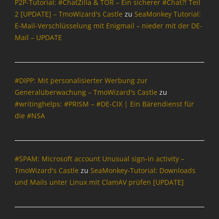
P2P-Tutorial: #ChatZilla & TOR – Ein sicherer #Chat?! Teil
2 [UPDATE] – TmoWizard's Castle
zu
SeaMonkey Tutorial:
E-Mail-Verschlüsselung mit Enigmail – nieder mit der DE-
Mail – UPDATE
#DIPP: Mit personalisierter Werbung zur
Generalüberwachung – TmoWizard's Castle
zu
#writinghelps: #PRISM – #DE-CIX | Ein Bärendienst für
die #NSA
#SPAM: Microsoft account Unusual sign-in activity –
TmoWizard's Castle
zu
SeaMonkey-Tutorial: Downloads
und Mails unter Linux mit ClamAV prüfen [UPDATE]