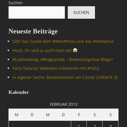
Suchen
SUCHEN
Neueste Beiträge
500! Das Castle lebt! #WordPress und das #Fediverse
Huch, ihr seid ja auch noch da!
#Livelove­blog: #Blogparade – Bedeutungslose Blogs?
YaCy-Tutorial: Websites indexieren mit #YaCy
In eigener Sache: Bastelarbeiten am Castle! [UPDATE 3]
Kalender
FEBRUAR 2013
M
D
M
D
F
S
S
1
2
3