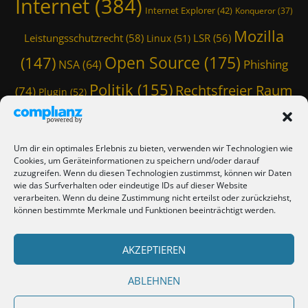
Internet
(384)
Internet Explorer
(42)
Konqueror
(37)
Mozilla
Leistungsschutzrecht
(58)
LSR
(56)
Linux
(51)
Open Source
(175)
(147)
Phishing
NSA
(64)
Politik
(155)
Rechtsfreier Raum
(74)
Plugin
(52)
Schwarze Koffer
(126)
(117)
Spam
(84)
Staatstrojaner
(74)
StaSi-Trojaner
SpamAssassin
(60)
Um dir ein optimales Erlebnis zu bieten, verwenden wir Technologien wie
TmoWizard
Cookies, um Geräteinformationen zu speichern und/oder darauf
Thunderbird
(101)
(79)
zuzugreifen. Wenn du diesen Technologien zustimmst, können wir Daten
wie das Surfverhalten oder eindeutige IDs auf dieser Website
(412)
TmoWizard's Castle
(353)
verarbeiten. Wenn du deine Zustimmung nicht erteilst oder zurückziehst,
können bestimmte Merkmale und Funktionen beeinträchtigt werden.
Verschwörungstheorie
Tutorial
(50)
Twitter
(44)
Trojaner
(31)
WordPress
AKZEPTIEREN
(85)
Webmaster Friday
(66)
Viren
(58)
(150)
Zensur
(120)
Überwachung
(127)
ABLEHNEN