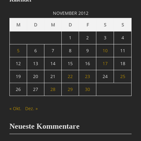
I
n
NOVEMBER 2012
f
o
M
D
M
D
F
S
S
r
m
1
2
3
4
a
t
5
6
7
8
9
10
11
i
12
13
14
15
16
17
18
o
n
19
20
21
22
23
24
25
,
M
26
27
28
29
30
A
T
R
« Okt.
Dez. »
I
X
=
Neueste Kommentare
Ü
b