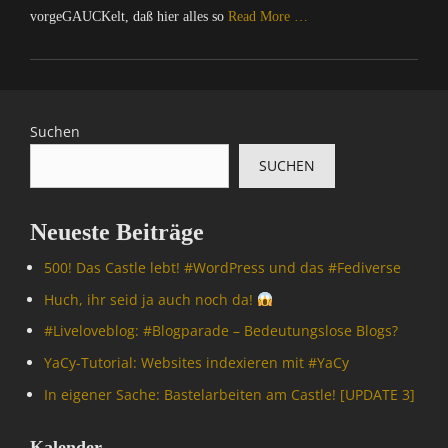
vorgeGAUCKelt, daß hier alles so
Read More …
Categories
C
o
m
Suchen
p
SUCHEN
u
t
e
Neueste Beiträge
r
/
500! Das Castle lebt! #WordPress und das #Fediverse
I
n
Huch, ihr seid ja auch noch da!
t
#Livelove­blog: #Blogparade – Bedeutungslose Blogs?
e
r
YaCy-Tutorial: Websites indexieren mit #YaCy
n
In eigener Sache: Bastelarbeiten am Castle! [UPDATE 3]
e
t
,
Kalender