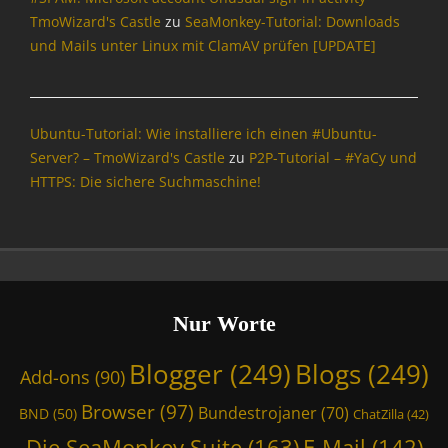
P
TmoWizard's Castle
zu
SeaMonkey-Tutorial: Downloads
o
und Mails unter Linux mit ClamAV prüfen [UPDATE]
l
i
t
i
Ubuntu-Tutorial: Wie installiere ich einen #Ubuntu-
k
Server? – TmoWizard's Castle
zu
P2P-Tutorial – #YaCy und
Tags
HTTPS: Die sichere Suchmaschine!
A
d
d
-
o
n
s
Nur Worte
,
B
Blogger
(249)
Blogs
(249)
Add-ons
(90)
l
o
Browser
(97)
Bundestrojaner
(70)
BND
(50)
ChatZilla
(42)
g
g
Die SeaMonkey Suite
(163)
E-Mail
(142)