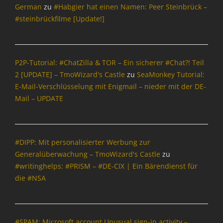
e
German
zu
#Habgier hat einen Namen: Peer Steinbrück –
r
#steinbrückfilme [Update!]
w
a
c
h
P2P-Tutorial: #ChatZilla & TOR – Ein sicherer #Chat?! Teil
u
2 [UPDATE] – TmoWizard's Castle
zu
SeaMonkey Tutorial:
n
g
E-Mail-Verschlüsselung mit Enigmail – nieder mit der DE-
,
Mail – UPDATE
N
a
c
h
#DIPP: Mit personalisierter Werbung zur
r
Generalüberwachung – TmoWizard's Castle
zu
i
#writinghelps: #PRISM – #DE-CIX | Ein Bärendienst für
c
die #NSA
h
t
e
n
#SPAM: Microsoft account Unusual sign-in activity –
&