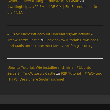
Generalüberwachung – TmoWizard's Castle
zu
r
d
s
m
i
o
#writinghelps: #PRISM – #DE-CIX | Ein Bärendienst für
'
,
a
o
w
s
die #NSA
B
s
n
s
C
l
t
,
e
a
o
e
I
r
s
g
r
n
,
t
#SPAM: Microsoft account Unusual sign-in activity –
g
F
t
C
l
e
r
TmoWizard's Castle
zu
SeaMonkey-Tutorial: Downloads
e
h
e
r
i
und Mails unter Linux mit ClamAV prüfen [UPDATE]
r
a
,
,
d
n
t
T
B
a
e
Z
w
l
y
t
i
i
Tags
o
,
Ubuntu-Tutorial: Wie installiere ich einen #Ubuntu-
l
t
g
B
J
l
Server? – TmoWizard's Castle
zu
P2P-Tutorial – #YaCy und
t
s
l
o
a
e
HTTPS: Die sichere Suchmaschine!
,
o
u
,
r
B
g
r
D
,
r
g
n
i
V
o
e
a
e
e
w
r
l
S
r
s
,
i
e
s