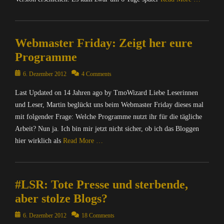
o
e
o
l
n
T
W
r
n
i
f
Categories
m
i
n
,
t
o
o
C
z
e
N
i
r
Webmaster Friday: Zeigt her eure
W
o
a
t
a
k
m
i
m
r
,
Programme
c
,
a
z
p
d
I
h
T
t
a
u
Posted
6. Dezember 2012
4 Comments
,
n
r
m
i
r
t
on
T
f
i
o
o
Last Updated on 14 Jahren ago by TmoWizard Liebe Leserinnen
d
e
m
o
c
W
n
,
r
und Leser, Martin beglückt uns beim Webmaster Friday dieses mal
o
r
h
i
,
T
/
W
mit folgender Frage: Welche Programme nutzt ihr für die tägliche
m
t
z
T
m
I
i
a
Arbeit? Nun ja. Ich bin mir jetzt nicht sicher, ob ich das Bloggen
e
a
m
o
n
z
t
hier wirklich als
Read More …
n
r
o
W
t
a
i
&
d
W
i
e
r
o
Categories
P
,
i
z
r
d
n
C
o
T
z
a
n
'
,
#LSR: Tote Presse und sterbende,
o
l
m
a
r
e
s
M
m
i
o
aber stolze Blogs?
r
d
t
C
A
p
t
W
d
'
,
a
T
u
Posted
i
6. Dezember 2012
18 Comments
i
,
s
I
s
R