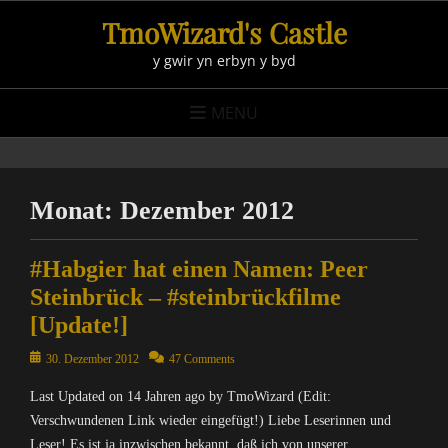
Skip
TmoWizard's Castle
to
y gwir yn erbyn y byd
content
MENU
Monat:
Dezember 2012
#Habgier hat einen Namen: Peer
Steinbrück – #steinbrückfilme
[Update!]
Posted
30. Dezember 2012
47 Comments
on
Last Updated on 14 Jahren ago by TmoWizard (Edit:
Verschwundenen Link wieder eingefügt!) Liebe Leserinnen und
Leser! Es ist ja inzwischen bekannt, daß ich von unserer