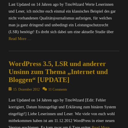
B
i
f
Last Updated on 14 Jahren ago by TmoWizard Werte Leserinnen
e
a
l
k
o
r
und Leser, ich möchte euch einmal ein klassisches Beispiel des gar
r
o
,
r
/
t
nicht vorhandenen Qualitätsjournalismus aufzeigen, für welches
g
S
m
I
z
s
man ja ganz dringend und unbedingt ein Leistungsschutzrecht
c
a
n
I
,
h
(LSR) benötigt! Es dreht sich dabei um eine aktuelle Studie über
t
t
V
F
w
i
Read More …
e
,
r
a
o
r
I
o
r
Categories
n
n
n
h
z
,
C
e
f
e
e
WordPress 3.5, LSR und anderer
I
o
t
o
W
K
n
m
Unsinn zum Thema „Internet und
,
r
e
o
t
p
I
m
Bloggen“ [UPDATE]
i
f
e
u
n
a
h
f
r
t
Posted
f
t
15. Dezember 2012
11 Comments
n
e
n
e
on
o
i
a
r
e
r
Last Updated on 14 Jahren ago by TmoWizard [Edit: Fehler
r
o
c
,
t
/
korrigiert, Datum hinzugefügt und Erklärung zum binären System
m
n
h
S
,
I
a
,
eingefügt!] Liebe Leserinnen und Leser. Wie viele von euch wohl
t
P
T
n
t
P
,
mitbekommen haben ist am 11.12.2012 WordPress in einer neuen
D
m
t
i
o
I
Version erschienen. Es kam zwar um 6 Tage später
Read More …
,