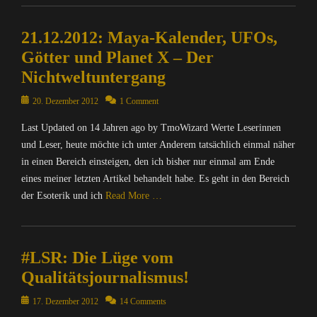
,
Categories
m
t
N
I
a
i
a
21.12.2012: Maya-Kalender, UFOs,
n
t
o
c
f
Götter und Planet X – Der
i
n
h
o
o
Tags
Nichtweltuntergang
r
r
n
B
i
m
,
Posted
l
20. Dezember 2012
1 Comment
c
a
I
on
o
h
t
Last Updated on 14 Jahren ago by TmoWizard Werte Leserinnen
n
g
t
i
t
und Leser, heute möchte ich unter Anderem tatsächlich einmal näher
g
e
o
e
e
in einen Bereich einsteigen, den ich bisher nur einmal am Ende
n
n
r
r
eines meiner letzten Artikel behandelt habe. Es geht in den Bereich
&
Tags
n
,
der Esoterik und ich
Read More …
P
B
e
B
o
l
t
l
Categories
l
o
,
o
C
i
g
P
g
#LSR: Die Lüge vom
o
t
g
o
s
m
i
e
Qualitätsjournalismus!
l
,
p
k
r
i
I
Tags
u
Posted
17. Dezember 2012
14 Comments
,
t
n
t
on
H