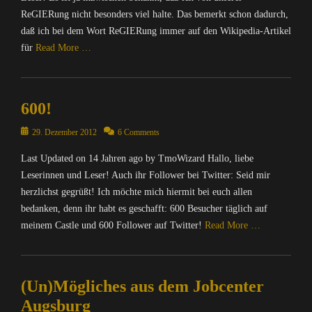
ReGIERung nicht besonders viel halte. Das bemerkt schon dadurch,
daß ich bei dem Wort ReGIERung immer auf den Wikipedia-Artikel
für
Read More …
Categories
I
600!
n
f
Posted
29. Dezember 2012
6 Comments
o
on
r
Last Updated on 14 Jahren ago by TmoWizard Hallo, liebe
m
Leserinnen und Leser! Auch ihr Follower bei Twitter: Seid mir
a
herzlichst gegrüßt! Ich möchte mich hiermit bei euch allen
t
bedanken, denn ihr habt es geschafft: 600 Besucher täglich auf
i
o
meinem Castle und 600 Follower auf Twitter!
Read More …
n
,
Categories
N
C
a
(Un)Mögliches aus dem Jobcenter
o
c
m
Augsburg
h