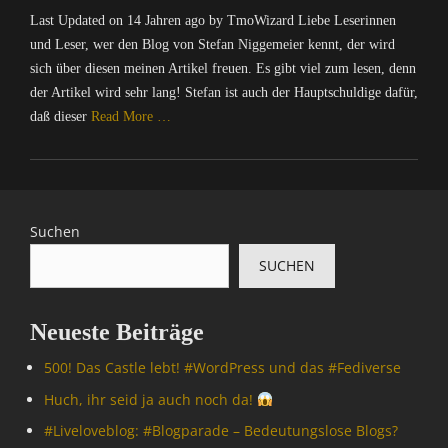
t
on
k
z
T
C
n
t
I
Last Updated on 14 Jahren ago by TmoWizard Liebe Leserinnen
e
Tags
a
m
a
f
l
X
r
und Leser, wer den Blog von Stefan Niggemeier kennt, der wird
B
r
o
s
o
e
=
/
l
d
sich über diesen meinen Artikel freuen. Es gibt viel zum lesen, denn
W
t
r
,
Ü
I
o
'
i
der Artikel wird sehr lang! Stefan ist auch der Hauptschuldige dafür,
l
m
W
b
n
g
s
z
daß dieser
Read More …
e
a
o
e
t
g
C
a
,
t
r
r
e
e
a
r
Categories
T
i
d
w
r
r
s
d
C
w
o
P
a
n
,
t
'
o
i
n
r
c
e
B
l
s
m
t
,
e
h
Suchen
t
l
e
C
p
t
M
s
u
,
o
a
SUCHEN
u
e
A
s
n
I
g
s
t
r
T
g
n
s
t
e
R
,
f
,
l
Neueste Beiträge
r
I
N
o
F
e
/
X
a
r
a
500! Das Castle lebt! #WordPress und das #Fediverse
I
=
c
m
c
n
Ü
h
Huch, ihr seid ja auch noch da!
a
e
t
b
r
t
b
#Livelove­blog: #Blogparade – Bedeutungslose Blogs?
e
e
i
i
o