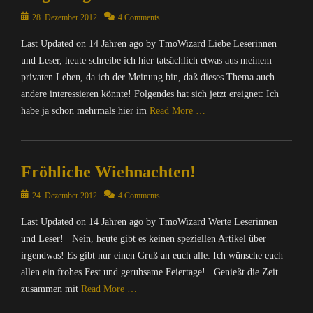
p
r
u
Posted
28. Dezember 2012
4 Comments
i
t
on
c
Last Updated on 14 Jahren ago by TmoWizard Liebe Leserinnen
e
h
r
und Leser, heute schreibe ich hier tatsächlich etwas aus meinem
t
/
privaten Leben, da ich der Meinung bin, daß dieses Thema auch
e
I
andere interessieren könnte! Folgendes hat sich jetzt ereignet: Ich
n
n
habe ja schon mehrmals hier im
Read More …
&
t
P
e
Categories
o
r
I
l
n
Fröhliche Wiehnachten!
n
i
e
f
t
t
Posted
24. Dezember 2012
4 Comments
o
i
,
on
r
k
I
Last Updated on 14 Jahren ago by TmoWizard Werte Leserinnen
m
Tags
n
und Leser! Nein, heute gibt es keinen speziellen Artikel über
a
I
f
irgendwas! Es gibt nur einen Gruß an euch alle: Ich wünsche euch
t
n
o
allen ein frohes Fest und geruhsame Feiertage! Genießt die Zeit
i
f
r
o
zusammen mit
Read More …
o
m
n
r
a