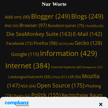
e
B
s
Nur Worte
a
c
r
l
m
M
h
,
o
u
Blogger
(249)
Blogs
(249)
o
w
Add-ons
(90)
B
g
s
n
ö
u
s
,
Browser
(97)
k
Bundestrojaner
(70)
r
BND
(50)
ChatZilla
(42)
n
,
L
e
u
d
Die SeaMonkey Suite
(163)
G
E-Mail
(142)
e
y
n
e
o
i
S
g
Gecko
(128)
Firefox
(96)
s
o
Facebook
(73)
s
GCHQ
(46)
u
s
t
g
t
i
t
Information
(429)
r
l
Google
(115)
u
t
h
o
e
n
e
e
j
,
Internet
(384)
g
,
o
Internet Explorer
(42)
Konqueror
(37)
a
I
s
E
r
n
n
s
Mozilla
-
i
Leistungsschutzrecht
(58)
LSR
(56)
Linux
(51)
e
f
c
M
e
r
o
Open Source
(175)
h
(147)
Phishing
a
NSA
(64)
,
,
r
u
i
W
C
m
Politik
(155)
Rechtsfreier Raum
t
(74)
Plugin
(52)
l
e
h
a
z
,
b
Schwarze Koffer
(126)
(117)
Spam
(84)
a
t
r
G
m
t
i