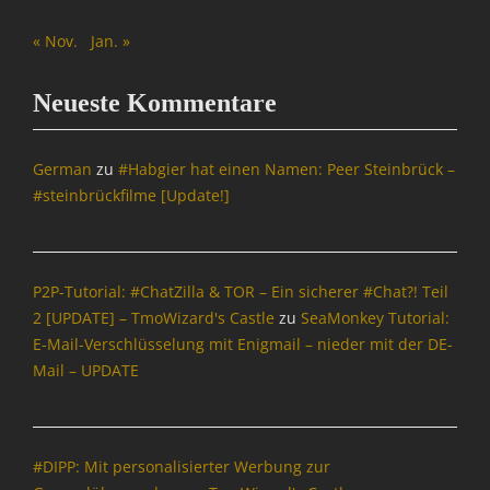
,
d
e
i
o
B
-
t
« Nov.
Jan. »
c
l
l
o
,
h
i
o
n
T
t
t
g
Neueste Kommentare
s
m
e
i
s
,
o
n
k
,
B
W
&
,
G
German
zu
#Habgier hat einen Namen: Peer Steinbrück –
l
i
P
O
o
#steinbrückfilme [Update!]
o
z
o
p
o
g
a
l
e
g
g
r
i
n
l
e
d
t
S
e
r
,
P2P-Tutorial: #ChatZilla & TOR – Ein sicherer #Chat?! Teil
i
o
,
,
T
2 [UPDATE] – TmoWizard's Castle
zu
SeaMonkey Tutorial:
k
u
I
B
m
Tags
E-Mail-Verschlüsselung mit Enigmail – nieder mit der DE-
r
n
l
o
A
c
Mail – UPDATE
f
o
W
d
e
o
g
i
d
,
r
s
z
-
W
m
,
a
o
e
a
#DIPP: Mit personalisierter Werbung zur
B
r
n
b
t