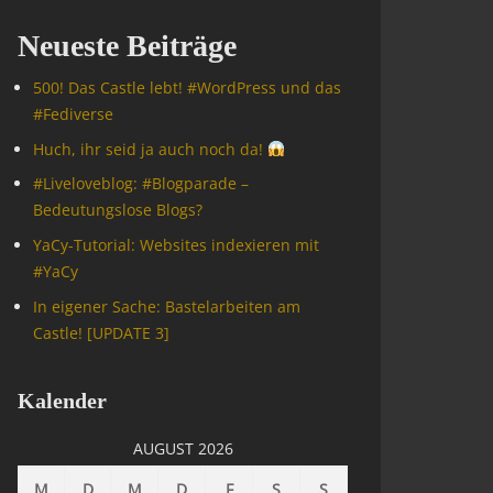
Neueste Beiträge
500! Das Castle lebt! #WordPress und das
#Fediverse
Huch, ihr seid ja auch noch da!
#Livelove­blog: #Blogparade –
Bedeutungslose Blogs?
YaCy-Tutorial: Websites indexieren mit
#YaCy
In eigener Sache: Bastelarbeiten am
Castle! [UPDATE 3]
Kalender
AUGUST 2026
M
D
M
D
F
S
S