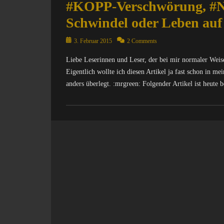
#KOPP-Verschwörung, #N
Schwindel oder Leben au
Posted
3. Februar 2015
2 Comments
on
Liebe Leserinnen und Leser, der bei mir normaler Weis
Eigentlich wollte ich diesen Artikel ja fast schon in m
anders überlegt. :mrgreen: Folgender Artikel ist heute 
Categories
N
a
c
h
r
i
c
h
t
e
n