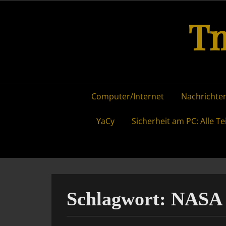
Skip
Tm
to
content
Primary
Computer/Internet
Nachrichten
menu
YaCy
Sicherheit am PC: Alle Te
Schlagwort:
NASA