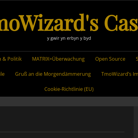
oWizard's Cas
y gwir yn erbyn y byd
 & Politik
MATRIX=Überwachung
Open Source
ile
Gruß an die Morgendämmerung
TmoWizard’s I
Cookie-Richtlinie (EU)