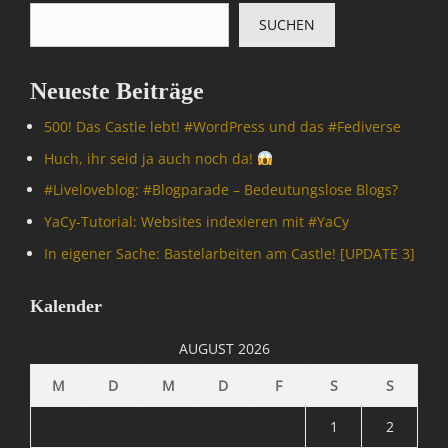
p
I
SUCHEN
u
n
t
f
e
o
Neueste Beiträge
r
r
/
m
500! Das Castle lebt! #WordPress und das #Fediverse
I
a
n
Huch, ihr seid ja auch noch da!
t
t
i
#Livelove­blog: #Blogparade – Bedeutungslose Blogs?
e
o
r
YaCy-Tutorial: Websites indexieren mit #YaCy
n
n
,
In eigener Sache: Bastelarbeiten am Castle! [UPDATE 3]
e
S
t
p
,
Kalender
a
I
m
n
AUGUST 2026
&
f
C
o
M
D
M
D
F
S
S
o
r
Tags
m
1
2
B
a