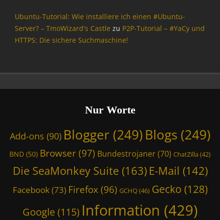
r
r
m
e
Ubuntu-Tutorial: Wie installiere ich einen #Ubuntu-
a
f
Server? – TmoWizard's Castle
zu
P2P-Tutorial – #YaCy und
t
o
HTTPS: Die sichere Suchmaschine!
i
x
o
,
n
G
,
e
I
c
n
k
t
Nur Worte
o
e
,
r
G
Blogger
(249)
Blogs
(249)
Add-ons
(90)
n
o
e
o
Browser
(97)
Bundestrojaner
(70)
BND
(50)
ChatZilla
(42)
t
g
,
Die SeaMonkey Suite
(163)
E-Mail
(142)
l
L
e
Gecko
(128)
Firefox
(96)
o
Facebook
(73)
GCHQ
(46)
,
c
I
Information
(429)
k
Google
(115)
n
y