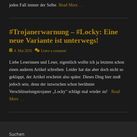
jeden Fall immer der Selbe.
Read More …
Categories
C
#Trojanerwarnung – #Locky: Eine
o
m
neue Variante ist unterwegs!
p
u
Posted
4. Mai 2016
Leave a comment
t
on
Liebe Leserinnen und Leser, eigentlich wollte ich ja letztens schon
e
r
einen anderen Artikel schreiben. Leider hat das aber doch nicht so
/
geklappt, der Artikel erscheint also später. Dieses Ding hier muß
I
jedoch sein, denn der inzwischen schon berühmte
n
Verschlüsselungstrojaner „Locky“ schlägt mal wieder zu!
Read
t
More …
e
r
Categories
n
C
e
o
t
m
Suchen
,