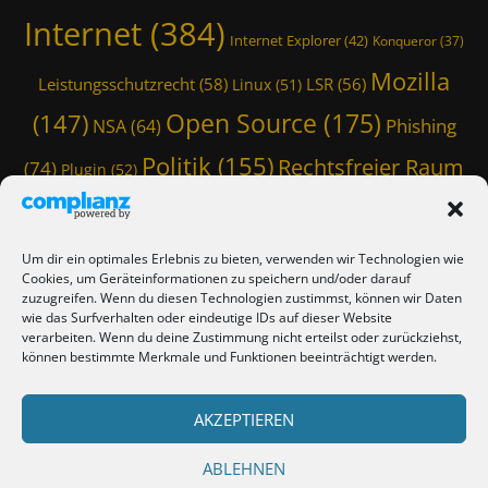
f
,
Internet
(384)
o
Internet Explorer
(42)
Konqueror
(37)
P
r
h
m
Mozilla
Leistungsschutzrecht
(58)
LSR
(56)
Linux
(51)
i
a
s
Open Source
(175)
(147)
t
Phishing
NSA
(64)
h
i
i
Politik
(155)
Rechtsfreier Raum
(74)
o
Plugin
(52)
n
n
Schwarze Koffer
(126)
(117)
Spam
(84)
g
,
,
I
Staatstrojaner
(74)
StaSi-Trojaner
SpamAssassin
(60)
S
n
Um dir ein optimales Erlebnis zu bieten, verwenden wir Technologien wie
p
TmoWizard
Cookies, um Geräteinformationen zu speichern und/oder darauf
t
Thunderbird
(101)
(79)
a
zuzugreifen. Wenn du diesen Technologien zustimmst, können wir Daten
e
m
wie das Surfverhalten oder eindeutige IDs auf dieser Website
r
(412)
TmoWizard's Castle
(353)
verarbeiten. Wenn du deine Zustimmung nicht erteilst oder zurückziehst,
,
n
können bestimmte Merkmale und Funktionen beeinträchtigt werden.
T
e
Verschwörungstheorie
Tutorial
(50)
h
Twitter
(44)
Trojaner
(31)
t
u
WordPress
,
AKZEPTIEREN
(85)
Webmaster Friday
(66)
Viren
(58)
n
I
d
(150)
Zensur
(120)
Überwachung
(127)
n
ABLEHNEN
e
t