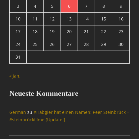
r
t
3
4
5
6
7
8
9
o
i
w
10
11
12
13
14
15
16
o
s
n
e
17
18
19
20
21
22
23
,
r
S
,
24
25
26
27
28
29
30
p
D
a
i
31
m
e
&
S
C
e
« Jan.
o
a
Tags
M
D
Neueste Kommentare
o
i
n
e
k
S
German
zu
#Habgier hat einen Namen: Peer Steinbrück –
e
e
y
#steinbrückfilme [Update!]
a
S
M
u
o
i