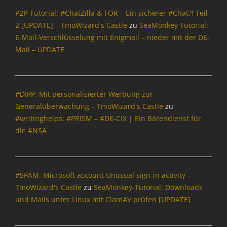
n
t
P2P-Tutorial: #ChatZilla & TOR – Ein sicherer #Chat?! Teil
k
e
2 [UPDATE] – TmoWizard's Castle
zu
SeaMonkey Tutorial:
e
,
E-Mail-Verschlüsselung mit Enigmail – nieder mit der DE-
y
E
S
Mail – UPDATE
-
u
M
i
a
t
i
e
#DIPP: Mit personalisierter Werbung zur
l
,
,
Generalüberwachung – TmoWizard's Castle
zu
E
F
#writinghelps: #PRISM – #DE-CIX | Ein Bärendienst für
-
a
die #NSA
M
c
a
e
i
b
l
o
#SPAM: Microsoft account Unusual sign-in activity –
,
o
I
TmoWizard's Castle
zu
SeaMonkey-Tutorial: Downloads
k
n
und Mails unter Linux mit ClamAV prüfen [UPDATE]
,
f
F
o
i