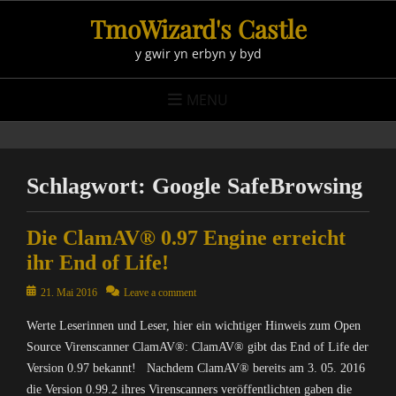
Skip
TmoWizard's Castle
to
y gwir yn erbyn y byd
content
MENU
Schlagwort:
Google SafeBrowsing
Die ClamAV® 0.97 Engine erreicht
ihr End of Life!
Posted
21. Mai 2016
Leave a comment
on
Werte Leserinnen und Leser, hier ein wichtiger Hinweis zum Open
Source Virenscanner ClamAV®: ClamAV® gibt das End of Life der
Version 0.97 bekannt! Nachdem ClamAV® bereits am 3. 05. 2016
die Version 0.99.2 ihres Virenscanners veröffentlichten gaben die