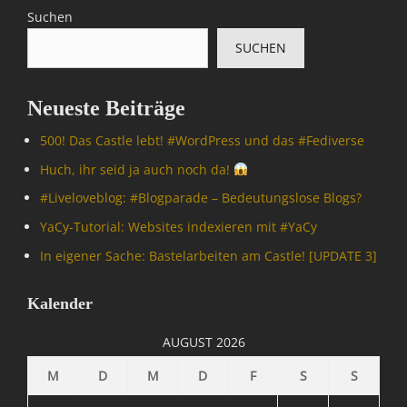
m
O
Suchen
p
p
SUCHEN
u
e
t
n
e
S
Neueste Beiträge
r
o
/
u
500! Das Castle lebt! #WordPress und das #Fediverse
I
r
n
c
Huch, ihr seid ja auch noch da!
t
e
#Livelove­blog: #Blogparade – Bedeutungslose Blogs?
e
,
r
S
YaCy-Tutorial: Websites indexieren mit #YaCy
n
p
In eigener Sache: Bastelarbeiten am Castle! [UPDATE 3]
e
a
t
m
,
&
Kalender
D
C
i
o
AUGUST 2026
Tags
e
S
A
M
D
M
D
F
S
S
e
d