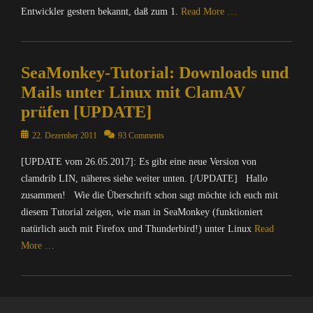
Entwickler gestern bekannt, daß zum 1.
Read More …
Categories
C
SeaMonkey-Tutorial: Downloads und
o
m
Mails unter Linux mit ClamAV
p
prüfen [UPDATE]
u
t
Posted
22. Dezember 2011
93 Comments
e
on
r
[UPDATE vom 26.05.2017]: Es gibt eine neue Version von
/
clamdrib LIN, näheres siehe weiter unten. [/UPDATE] Hallo
I
zusammen! Wie die Überschrift schon sagt möchte ich euch mit
n
diesem Tutorial zeigen, wie man in SeaMonkey (funktioniert
t
natürlich auch mit Firefox und Thunderbird!) unter Linux
Read
e
More …
r
n
Categories
e
C
t
o
,