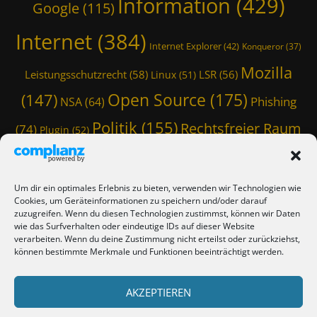
Information
(429)
A
T
Google
(115)
V
k
,
,
Internet
(384)
Internet Explorer
(42)
Konqueror
(37)
c
D
l
i
Mozilla
Leistungsschutzrecht
(58)
LSR
(56)
Linux
(51)
a
e
m
S
Open Source
(175)
(147)
Phishing
NSA
(64)
d
e
r
a
Politik
(155)
Rechtsfreier Raum
(74)
Plugin
(52)
i
M
Schwarze Koffer
(126)
(117)
Spam
(84)
b
o
,
n
Staatstrojaner
(74)
StaSi-Trojaner
SpamAssassin
(60)
c
k
Um dir ein optimales Erlebnis zu bieten, verwenden wir Technologien wie
l
TmoWizard
e
Cookies, um Geräteinformationen zu speichern und/oder darauf
Thunderbird
(101)
(79)
a
y
zuzugreifen. Wenn du diesen Technologien zustimmst, können wir Daten
m
wie das Surfverhalten oder eindeutige IDs auf dieser Website
S
(412)
TmoWizard's Castle
(353)
verarbeiten. Wenn du deine Zustimmung nicht erteilst oder zurückziehst,
d
u
können bestimmte Merkmale und Funktionen beeinträchtigt werden.
r
i
Verschwörungstheorie
Tutorial
(50)
i
Twitter
(44)
t
Trojaner
(31)
b
e
WordPress
AKZEPTIEREN
(85)
Webmaster Friday
(66)
Viren
(58)
L
,
I
E