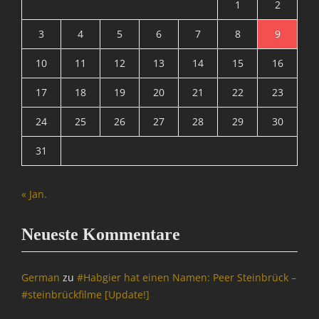
a
d
1
2
M
-
o
3
4
5
6
7
8
9
o
n
n
10
11
12
13
14
15
16
k
s
e
,
17
18
19
20
21
22
23
y
B
S
N
24
25
26
27
28
29
30
u
D
i
,
31
t
B
e
u
,
n
« Jan.
I
d
n
e
f
s
Neueste Kommentare
o
t
r
r
m
o
German
zu
#Habgier hat einen Namen: Peer Steinbrück –
a
j
#steinbrückfilme [Update!]
t
a
i
n