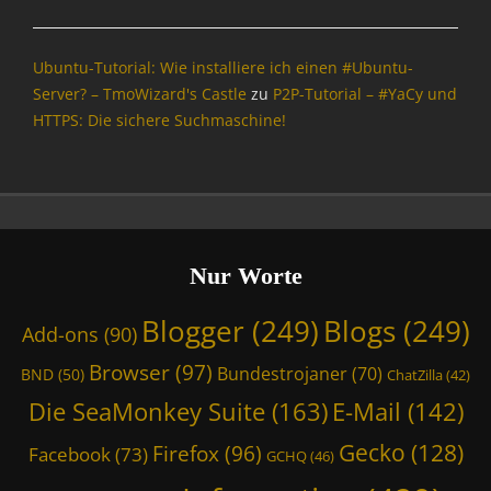
Tags
a
A
m
d
A
Ubuntu-Tutorial: Wie installiere ich einen #Ubuntu-
d
V
Server? – TmoWizard's Castle
zu
P2P-Tutorial – #YaCy und
-
,
HTTPS: Die sichere Suchmaschine!
o
c
n
l
s
a
,
m
B
d
r
r
o
i
Nur Worte
w
b
s
L
Blogger
(249)
Blogs
(249)
Add-ons
(90)
e
I
r
N
Browser
(97)
Bundestrojaner
(70)
BND
(50)
ChatZilla
(42)
,
,
C
Die SeaMonkey Suite
(163)
C
E-Mail
(142)
l
l
Gecko
(128)
Firefox
(96)
a
a
Facebook
(73)
GCHQ
(46)
m
m