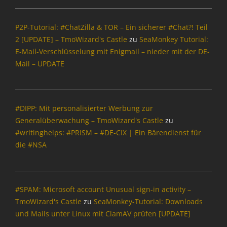
o
e
n
r
P2P-Tutorial: #ChatZilla & TOR – Ein sicherer #Chat?! Teil
,
,
2 [UPDATE] – TmoWizard's Castle
zu
SeaMonkey Tutorial:
O
C
E-Mail-Verschlüsselung mit Enigmail – nieder mit der DE-
p
h
e
r
Mail – UPDATE
n
o
S
m
o
e
u
,
#DIPP: Mit personalisierter Werbung zur
r
C
Generalüberwachung – TmoWizard's Castle
zu
c
h
#writinghelps: #PRISM – #DE-CIX | Ein Bärendienst für
e
r
die #NSA
,
o
S
m
p
i
a
u
#SPAM: Microsoft account Unusual sign-in activity –
m
m
&
,
TmoWizard's Castle
zu
SeaMonkey-Tutorial: Downloads
C
C
und Mails unter Linux mit ClamAV prüfen [UPDATE]
o
l