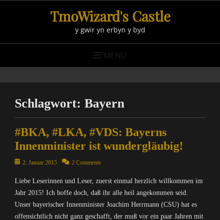
Skip
TmoWizard's Castle
to
y gwir yn erbyn y byd
content
MENU
Schlagwort:
Bayern
#BKA, #LKA, #VDS: Bayerns
Innenminister ist wundergläubig!
Posted
2. Januar 2015
2 Comments
on
Liebe Leserinnen und Leser, zuerst einmal herzlich willkommen im
Jahr 2015! Ich hoffe doch, daß ihr alle heil angekommen seid.
Unser bayerischer Innenminister Joachim Herrmann (CSU) hat es
offensichtlich nicht ganz geschafft, der muß vor ein paar Jahren mit