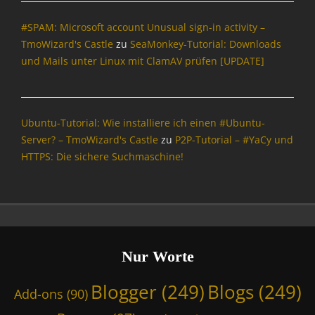
r
#SPAM: Microsoft account Unusual sign-in activity –
n
,
TmoWizard's Castle
zu
SeaMonkey-Tutorial: Downloads
B
und Mails unter Linux mit ClamAV prüfen [UPDATE]
l
o
g
g
Ubuntu-Tutorial: Wie installiere ich einen #Ubuntu-
e
Server? – TmoWizard's Castle
zu
P2P-Tutorial – #YaCy und
r
HTTPS: Die sichere Suchmaschine!
,
B
l
o
g
s
,
Nur Worte
B
u
Blogger
(249)
Blogs
(249)
Add-ons
(90)
n
d