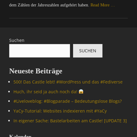
dem Zählen der Jahreszahlen aufgehört haben.
Read More …
Categories
C
o
m
Suchen
p
SUCHEN
u
t
e
Neueste Beiträge
r
/
500! Das Castle lebt! #WordPress und das #Fediverse
I
n
Huch, ihr seid ja auch noch da!
t
#Livelove­blog: #Blogparade – Bedeutungslose Blogs?
e
r
YaCy-Tutorial: Websites indexieren mit #YaCy
n
In eigener Sache: Bastelarbeiten am Castle! [UPDATE 3]
e
t
,
Kalender