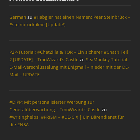
c
h
r
German
zu
#Habgier hat einen Namen: Peer Steinbrück –
i
#steinbrückfilme [Update!]
c
h
t
e
P2P-Tutorial: #ChatZilla & TOR – Ein sicherer #Chat?! Teil
n
2 [UPDATE] – TmoWizard's Castle
zu
SeaMonkey Tutorial:
&
E-Mail-Verschlüsselung mit Enigmail – nieder mit der DE-
P
o
Mail – UPDATE
l
i
t
i
#DIPP: Mit personalisierter Werbung zur
k
Generalüberwachung – TmoWizard's Castle
zu
Tags
#writinghelps: #PRISM – #DE-CIX | Ein Bärendienst für
B
die #NSA
a
y
e