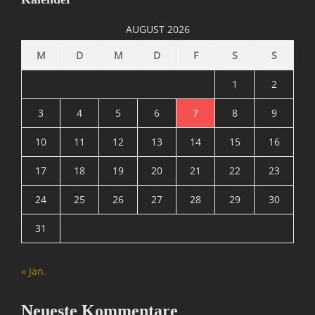
M
A
AUGUST 2026
T
R
M
D
M
D
F
S
S
I
X
1
2
=
Ü
3
4
5
6
7
8
9
b
10
11
12
13
14
15
16
e
r
17
18
19
20
21
22
23
w
a
24
25
26
27
28
29
30
c
h
31
u
n
g
« Jan.
,
N
a
Neueste Kommentare