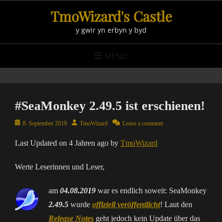
Skip
TmoWizard's Castle
to
y gwir yn erbyn y byd
content
MENU
#SeaMonkey 2.49.5 ist erschienen!
Posted
Author
8. September 2019
TmoWizard
Leave a comment
on
Last Updated on 4 Jahren ago by
TmoWizard
Werte Leserinnen und Leser,
am
04.08.2019
war es endlich soweit: SeaMonkey
2.49.5
wurde
offiziell veröffentlicht
! Laut den
Release Notes
geht jedoch kein Update über das