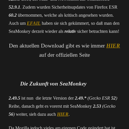
52.9.1
. Zudem wurden Sicherheitsupdates von Firefox ESR
60.2
übernommen, welche als kritisch angesehen wurden.
Auch um
EFAIL
haben sie sich gekümmert, so daß man den
SeaMonkey derzeit wieder als
relativ
sicher betrachten kann!
Den aktuellen Download gibt es wie immer
HIER
auf der offiziellen Seite
Die Zukunft von SeaMonkey
2.49.5
ist nun die letzte Version der
2.49.*
(Gecko ESR
52
)
Reihe, danach geht es vorerst mit SeaMonkey
2.53
(Gecko
56
)
weiter, sieh dazu auch
HIER
.
Da Mozilla jedoch vieles am eigenen Code geändert hat ist