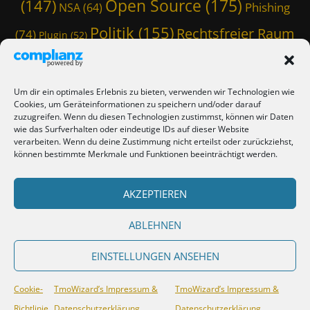
Open Source
(175)
(147)
Phishing
NSA
(64)
Politik
(155)
Rechtsfreier Raum
(74)
Plugin
(52)
Schwarze Koffer
(126)
(117)
Spam
(84)
Staatstrojaner
(74)
StaSi-Trojaner
SpamAssassin
(60)
Um dir ein optimales Erlebnis zu bieten, verwenden wir Technologien wie
TmoWizard
Cookies, um Geräteinformationen zu speichern und/oder darauf
Thunderbird
(101)
(79)
zuzugreifen. Wenn du diesen Technologien zustimmst, können wir Daten
wie das Surfverhalten oder eindeutige IDs auf dieser Website
(412)
TmoWizard's Castle
(353)
verarbeiten. Wenn du deine Zustimmung nicht erteilst oder zurückziehst,
können bestimmte Merkmale und Funktionen beeinträchtigt werden.
Verschwörungstheorie
Tutorial
(50)
Twitter
(44)
Trojaner
(31)
WordPress
AKZEPTIEREN
(85)
Webmaster Friday
(66)
Viren
(58)
(150)
Zensur
(120)
Überwachung
(127)
ABLEHNEN
EINSTELLUNGEN ANSEHEN
Copyright © 2026
TmoWizard's Castle
. All Rights Reserved.
TmoWizard’s
Cookie-
TmoWizard’s Impressum &
TmoWizard’s Impressum &
Impressum & Datenschutzerklärung
| Lucida by
Catch Themes
Richtlinie
Datenschutzerklärung
Datenschutzerklärung