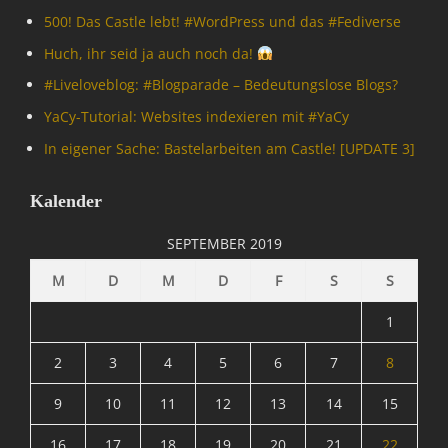
500! Das Castle lebt! #WordPress und das #Fediverse
Huch, ihr seid ja auch noch da!
#Livelove­blog: #Blogparade – Bedeutungslose Blogs?
YaCy-Tutorial: Websites indexieren mit #YaCy
In eigener Sache: Bastelarbeiten am Castle! [UPDATE 3]
Kalender
SEPTEMBER 2019
M
D
M
D
F
S
S
1
2
3
4
5
6
7
8
9
10
11
12
13
14
15
16
17
18
19
20
21
22