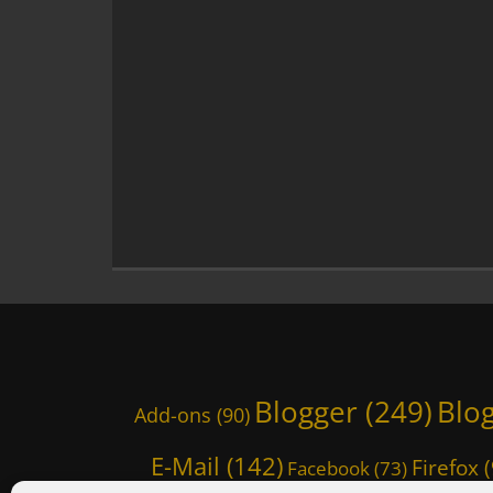
e
r
,
B
l
o
g
s
,
D
e
u
S
u
.
d
e
Blogger
(249)
Blo
,
Add-ons
(90)
G
o
E-Mail
(142)
Firefox
(
Facebook
(73)
o