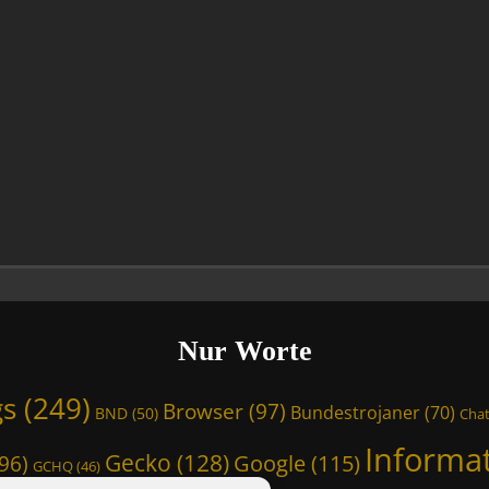
Nur Worte
gs
(249)
Browser
(97)
Bundestrojaner
(70)
BND
(50)
Chat
Informa
Gecko
(128)
Google
(115)
96)
GCHQ
(46)