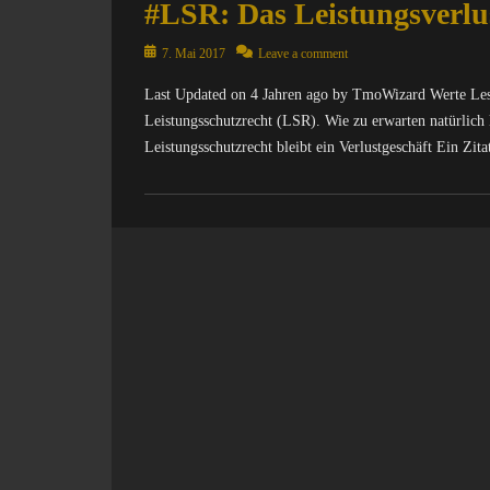
#LSR: Das Leistungsverlus
Posted
7. Mai 2017
Leave a comment
on
Last Updated on 4 Jahren ago by TmoWizard Werte Lese
Leistungsschutzrecht (LSR). Wie zu erwarten natürlich 
Leistungsschutzrecht bleibt ein Verlustgeschäft Ein Zi
Categories
C
o
m
p
u
t
e
r
/
I
n
t