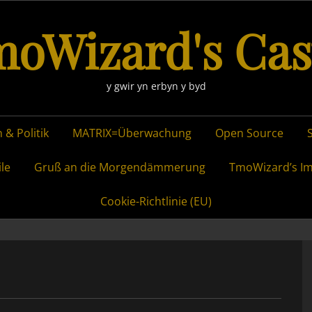
oWizard's Cas
y gwir yn erbyn y byd
 & Politik
MATRIX=Überwachung
Open Source
ile
Gruß an die Morgendämmerung
TmoWizard’s I
Cookie-Richtlinie (EU)