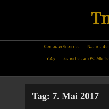
Skip
Tm
to
content
Primary
Computer/Internet
Nachrichten
menu
YaCy
Sicherheit am PC: Alle Te
Tag:
7. Mai 2017