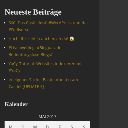
Neueste Beiträge
500! Das Castle lebt! #WordPress und das
#Fediverse
Huch, ihr seid ja auch noch da!
#Livelove­blog: #Blogparade –
Bedeutungslose Blogs?
YaCy-Tutorial: Websites indexieren mit
#YaCy
In eigener Sache: Bastelarbeiten am
Castle! [UPDATE 3]
Kalender
MAI 2017
M
D
M
D
F
S
S