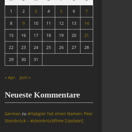
1
2
3
4
5
6
7
8
9
10
11
12
13
14
15
16
17
18
19
20
21
22
23
24
25
26
27
28
29
30
31
« Apr.
Juni »
Neueste Kommentare
German
zu
#Habgier hat einen Namen: Peer
Steinbrück – #steinbrückfilme [Update!]