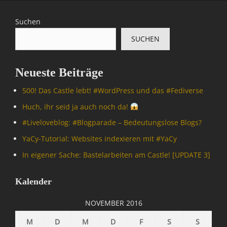
Suchen
SUCHEN
Neueste Beiträge
500! Das Castle lebt! #WordPress und das #Fediverse
Huch, ihr seid ja auch noch da!
#Livelove­blog: #Blogparade – Bedeutungslose Blogs?
YaCy-Tutorial: Websites indexieren mit #YaCy
In eigener Sache: Bastelarbeiten am Castle! [UPDATE 3]
Kalender
NOVEMBER 2016
M
D
M
D
F
S
S