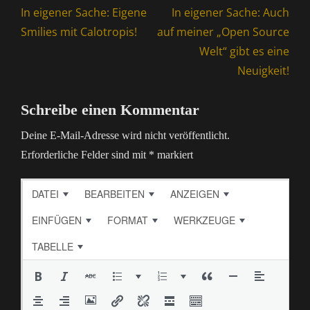
Previous
Next
In eigener Sache: Eigene
In eigener Sache: Auch
post:
post:
Smilies mit Calotropis!
auf meiner „Open Source
Welt“ gibt es eine
Neuigkeit!
Schreibe einen Kommentar
Deine E-Mail-Adresse wird nicht veröffentlicht.
Erforderliche Felder sind mit
*
markiert
DATEI
BEARBEITEN
ANZEIGEN
EINFÜGEN
FORMAT
WERKZEUGE
TABELLE