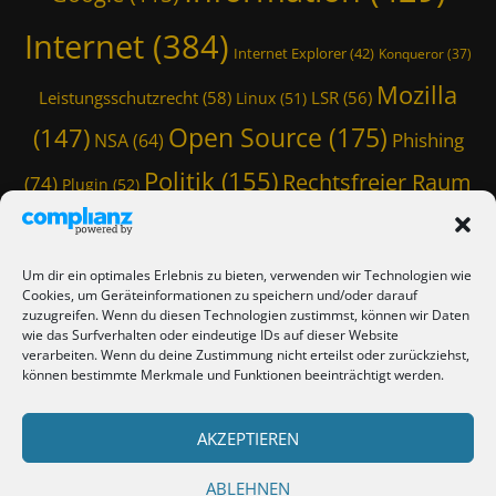
Internet
(384)
Internet Explorer
(42)
Konqueror
(37)
Mozilla
Leistungsschutzrecht
(58)
LSR
(56)
Linux
(51)
Open Source
(175)
(147)
Phishing
NSA
(64)
Politik
(155)
Rechtsfreier Raum
(74)
Plugin
(52)
Schwarze Koffer
(126)
(117)
Spam
(84)
Staatstrojaner
(74)
StaSi-Trojaner
SpamAssassin
(60)
Um dir ein optimales Erlebnis zu bieten, verwenden wir Technologien wie
TmoWizard
Cookies, um Geräteinformationen zu speichern und/oder darauf
Thunderbird
(101)
(79)
zuzugreifen. Wenn du diesen Technologien zustimmst, können wir Daten
wie das Surfverhalten oder eindeutige IDs auf dieser Website
(412)
TmoWizard's Castle
(353)
verarbeiten. Wenn du deine Zustimmung nicht erteilst oder zurückziehst,
können bestimmte Merkmale und Funktionen beeinträchtigt werden.
Verschwörungstheorie
Tutorial
(50)
Twitter
(44)
Trojaner
(31)
WordPress
AKZEPTIEREN
(85)
Webmaster Friday
(66)
Viren
(58)
(150)
Zensur
(120)
Überwachung
(127)
ABLEHNEN