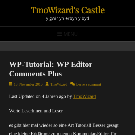
Skip
TmoWizard's Castle
to
y gwir yn erbyn y byd
content
MENU
WP-Tutorial: WP Editor
Comments Plus
Posted
Author
13. November 2016
TmoWizard
Leave a comment
on
Last Updated on 4 Jahren ago by
TmoWizard
Werte Leserinnen und Leser,
es gibt hier mal wieder so eine Art Tutorial! Besser gesagt
eine kleine Erklärung zum neuen Kommentar-Editor, für