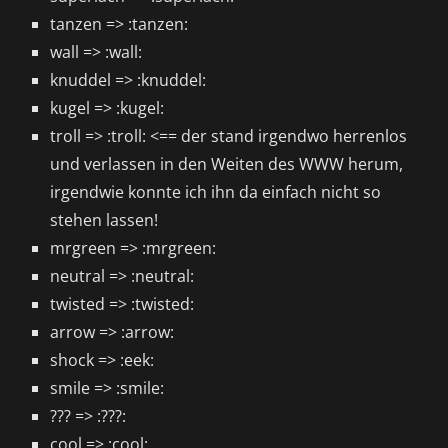
tanzen => :tanzen:
wall => :wall:
knuddel => :knuddel:
kugel => :kugel:
troll => :troll: <== der stand irgendwo herrenlos
und verlassen in den Weiten des WWW herum,
irgendwie konnte ich ihn da einfach nicht so
stehen lassen!
mrgreen => :mrgreen:
neutral => :neutral:
twisted => :twisted:
arrow => :arrow:
shock => :eek:
smile => :smile:
??? => :???:
cool => :cool: