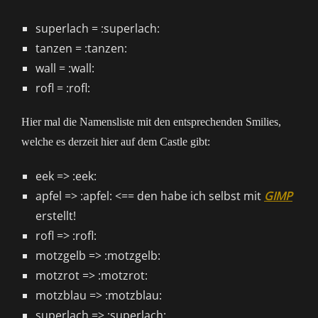
superlach = :superlach:
tanzen = :tanzen:
wall = :wall:
rofl = :rofl:
Hier mal die Namensliste mit den entsprechenden Smilies,
welche es derzeit hier auf dem Castle gibt:
eek => :eek:
apfel => :apfel: <== den habe ich selbst mit
GIMP
erstellt!
rofl => :rofl:
motzgelb => :motzgelb:
motzrot => :motzrot:
motzblau => :motzblau:
superlach => :superlach: