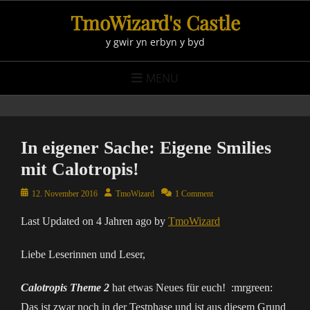
Skip
TmoWizard's Castle
to
y gwir yn erbyn y byd
content
MENU
In eigener Sache: Eigene Smilies
mit Calotropis!
Posted
Author
12. November 2016
TmoWizard
1 Comment
on
Last Updated on 4 Jahren ago by
TmoWizard
Liebe Leserinnen und Leser,
Calotropis Theme 2
hat etwas Neues für euch! :mrgreen:
Das ist zwar noch in der Testphase und ist aus diesem Grund