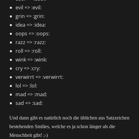
evil => :evil:
grin => :grin:
idea => :idea:
oops => :oops:
razz => :razz:
roll => :roll:
wink => :wink:
cry => :cry:
verwirrt => :verwirrt:
lol => :lol:
mad => :mad:
sad => :sad:
Und dann gibt es natürlich noch die üblichen aus Satzzeichen
bestehenden Smilies, welche es ja schon länger als die
Menschheit gibt! ;-)