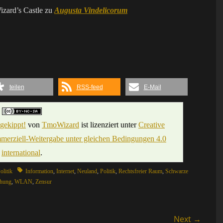
ard’s Castle zu
Augusta Vindelicorum
teilen
RSS-feed
E-Mail
gekippt!
von
TmoWizard
ist lizenziert unter
Creative
ziell-Weitergabe unter gleichen Bedingungen 4.0
international
.
Tags
olitik
Information
,
Internet
,
Neuland
,
Politik
,
Rechtsfreier Raum
,
Schwarze
hung
,
WLAN
,
Zensur
Next →