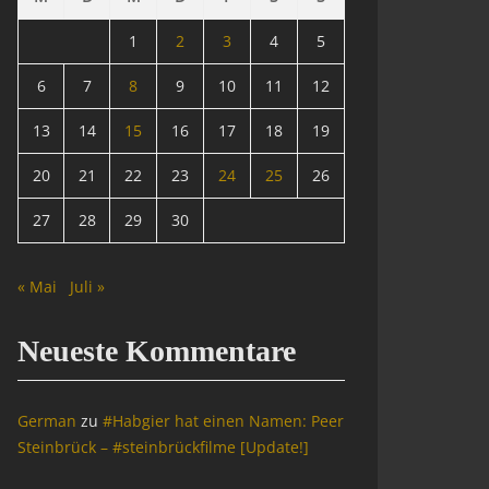
1
2
3
4
5
6
7
8
9
10
11
12
13
14
15
16
17
18
19
20
21
22
23
24
25
26
27
28
29
30
« Mai
Juli »
Neueste Kommentare
German
zu
#Habgier hat einen Namen: Peer
Steinbrück – #steinbrückfilme [Update!]