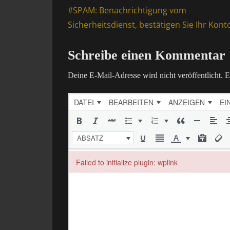
Previous
#SPAM: Benachrichtigung vom
post:
Sicherheitsdienst, bestätigen Sie Ihr Kont
Schreibe einen Kommentar
Deine E-Mail-Adresse wird nicht veröffentlicht.
E
DATEI
BEARBEITEN
ANZEIGEN
EI
ABSATZ
Failed to initialize plugin: wplink
Failed to initialize plugin: wplink