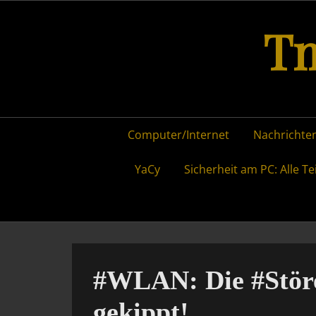
Skip
Tm
to
content
Primary
Computer/Internet
Nachrichten
menu
YaCy
Sicherheit am PC: Alle Te
#WLAN: Die #Störe
gekippt!