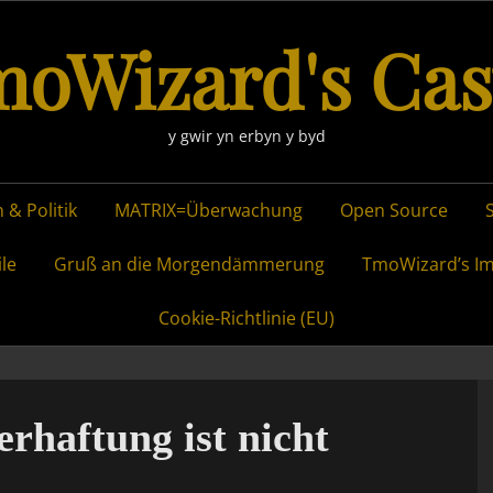
oWizard's Cas
y gwir yn erbyn y byd
 & Politik
MATRIX=Überwachung
Open Source
ile
Gruß an die Morgendämmerung
TmoWizard’s I
Cookie-Richtlinie (EU)
rhaftung ist nicht