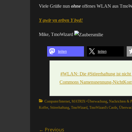
Viele Grüße nun
ohne
offenes WLAN aus TmoWiz
Y gwir yn erbyn Y byd!
Mike, TmoWizard
teilen
teilen
#WLAN: Die #Störerhaftung ist nicht 
Commons Namensnennung-NichtKommer
Categories
Computer/Internet
,
MATRIX=Überwachung
,
Nachrichten & P
Koffer
,
Störerhaftung
,
TmoWizard
,
TmoWizard's Castle
,
Überwac
Beitragsnavigation
← Previous