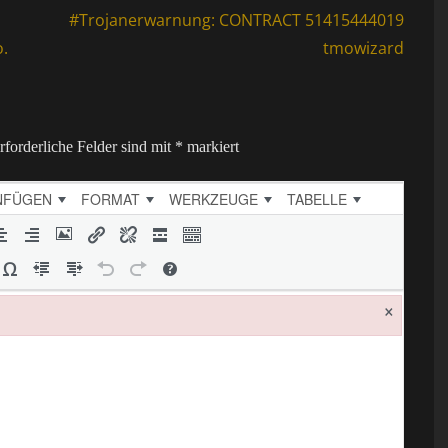
Next
#Trojanerwarnung: CONTRACT 51415444019
post:
o.
tmowizard
rforderliche Felder sind mit
*
markiert
NFÜGEN
FORMAT
WERKZEUGE
TABELLE
×