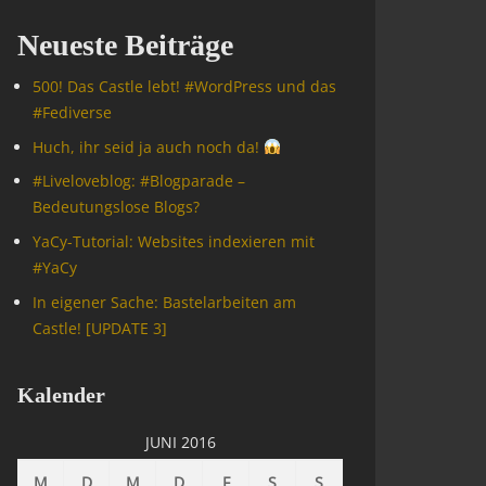
Neueste Beiträge
500! Das Castle lebt! #WordPress und das
#Fediverse
Huch, ihr seid ja auch noch da!
#Livelove­blog: #Blogparade –
Bedeutungslose Blogs?
YaCy-Tutorial: Websites indexieren mit
#YaCy
In eigener Sache: Bastelarbeiten am
Castle! [UPDATE 3]
Kalender
JUNI 2016
M
D
M
D
F
S
S