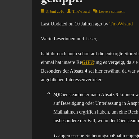
Posted
Author
3. Juni 2016
TmoWizard
Leave a comment
on
Last Updated on 10 Jahren ago by
TmoWizard
Werte Leserinnen und Leser,
habt ihr euch auch schon auf die entsorgte Stör
einmal hat unsere Re
GIER
ung es vergeigt, da s
Besonders der Absatz
4
sei hier erwähnt, da war 
angeblichen Interessenvertreter:
(4)
Diensteanbieter nach Absatz
3
können we
auf Beseitigung oder Unterlassung in Ans
Maßnahmen ergriffen haben, um eine Rechts
insbesondere der Fall, wenn der Diensteanb
1.
angemessene Sicherungsmaßnahmengegen d