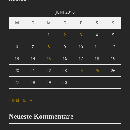
M
A
JUNI 2016
T
R
M
D
M
D
F
S
S
I
X
1
2
3
4
5
=
Ü
6
7
8
9
10
11
12
b
13
14
15
16
17
18
19
e
r
20
21
22
23
24
25
26
w
a
27
28
29
30
c
h
u
« Mai
Juli »
n
g
,
Neueste Kommentare
N
a