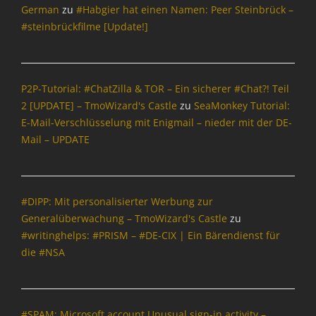
c
German
zu
#Habgier hat einen Namen: Peer Steinbrück –
h
#steinbrückfilme [Update!]
r
i
c
h
P2P-Tutorial: #ChatZilla & TOR – Ein sicherer #Chat?! Teil
t
2 [UPDATE] – TmoWizard's Castle
zu
SeaMonkey Tutorial:
e
n
E-Mail-Verschlüsselung mit Enigmail – nieder mit der DE-
&
Mail – UPDATE
P
o
l
i
#DIPP: Mit personalisierter Werbung zur
t
Generalüberwachung – TmoWizard's Castle
zu
i
#writinghelps: #PRISM – #DE-CIX | Ein Bärendienst für
k
die #NSA
Tags
I
n
f
#SPAM: Microsoft account Unusual sign-in activity –
o