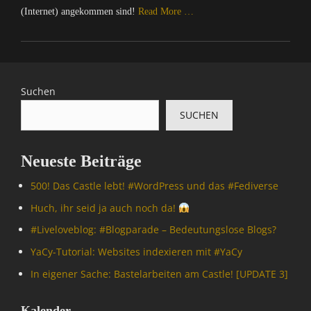
(Internet) angekommen sind!
Read More …
Categories
C
o
m
Suchen
p
SUCHEN
u
t
e
Neueste Beiträge
r
/
500! Das Castle lebt! #WordPress und das #Fediverse
I
n
Huch, ihr seid ja auch noch da!
t
#Livelove­blog: #Blogparade – Bedeutungslose Blogs?
e
r
YaCy-Tutorial: Websites indexieren mit #YaCy
n
In eigener Sache: Bastelarbeiten am Castle! [UPDATE 3]
e
t
,
Kalender