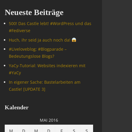
Neueste Beiträge
500! Das Castle lebt! #WordPress und das
#Fediverse
Huch, ihr seid ja auch noch da!
#Livelove­blog: #Blogparade –
Bedeutungslose Blogs?
YaCy-Tutorial: Websites indexieren mit
#YaCy
In eigener Sache: Bastelarbeiten am
Castle! [UPDATE 3]
Kalender
MAI 2016
M
D
M
D
F
S
S