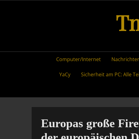
Skip
Tm
to
content
Primary
Computer/Internet
Nachrichten
menu
YaCy
Sicherheit am PC: Alle Te
Europas große Fir
der europäischen D