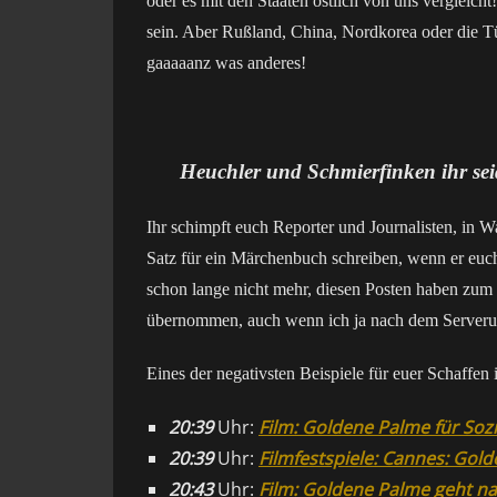
oder es mit den Staaten östlich von uns verglei
sein. Aber Rußland, China, Nordkorea oder die Tür
gaaaaanz was anderes!
Heuchler und Schmierfinken ihr sei
Ihr schimpft euch Reporter und Journalisten, in Wa
Satz für ein Märchenbuch schreiben, wenn er euch
schon lange nicht mehr, diesen Posten haben zum 
übernommen, auch wenn ich ja nach dem Serveru
Eines der negativsten Beispiele für euer Schaffen
20:39
Uhr:
Film: Goldene Palme für So
20:39
Uhr:
Filmfestspiele: Cannes: Golde
20:43
Uhr:
Film: Goldene Palme geht na