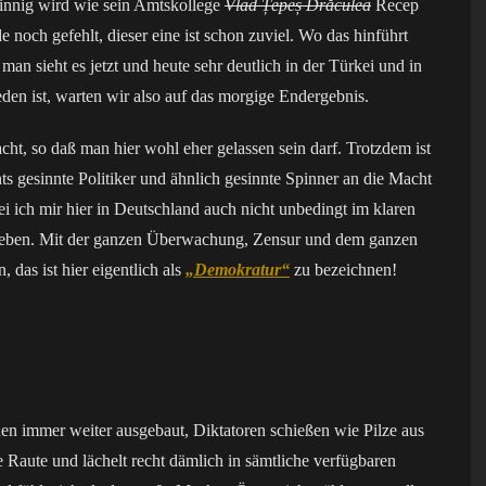
sinnig wird wie sein Amtskollege
Vlad Țepeș Drăculea
Recep
 noch gefehlt, dieser eine ist schon zuviel. Wo das hinführt
, man sieht es jetzt und heute sehr deutlich in der Türkei und in
den ist, warten wir also auf das morgige Endergebnis.
acht, so daß man hier wohl eher gelassen sein darf. Trotzdem ist
s gesinnte Politiker und ähnlich gesinnte Spinner an die Macht
i ich mir hier in Deutschland auch nicht unbedingt im klaren
e leben. Mit der ganzen Überwachung, Zensur und dem ganzen
 das ist hier eigentlich als
„Demokratur“
zu bezeichnen!
immer weiter ausgebaut, Diktatoren schießen wie Pilze aus
Raute und lächelt recht dämlich in sämtliche verfügbaren