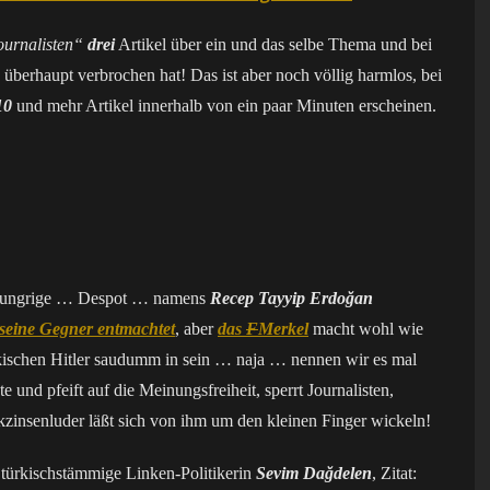
ournalisten“
drei
Artikel über ein und das selbe Thema und bei
 überhaupt verbrochen hat! Das ist aber noch völlig harmlos, bei
10
und mehr Artikel innerhalb von ein paar Minuten erscheinen.
thungrige … Despot … namens
Recep Tayyip Erdoğan
 seine Gegner entmachtet
, aber
das
F
Merkel
macht wohl wie
rkischen Hitler saudumm in sein … naja … nennen wir es mal
 und pfeift auf die Meinungsfreiheit, sperrt Journalisten,
zinsenluder läßt sich von ihm um den kleinen Finger wickeln!
türkischstämmige Linken-Politikerin
Sevim Dağdelen
, Zitat: