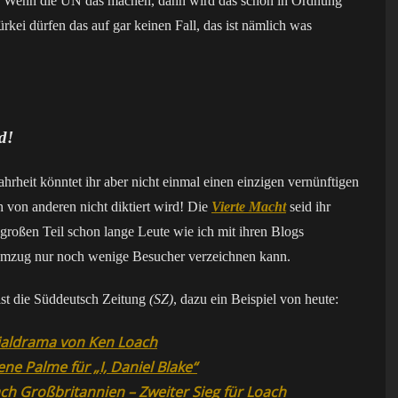
cht! Wenn die UN das machen, dann wird das schon in Ordnung
kei dürfen das auf gar keinen Fall, das ist nämlich was
d!
hrheit könntet ihr aber nicht einmal einen einzigen vernünftigen
 von anderen nicht diktiert wird! Die
Vierte Macht
seid ihr
großen Teil schon lange Leute wie ich mit ihren Blogs
mzug nur noch wenige Besucher verzeichnen kann.
 ist die Süddeutsch Zeitung
(SZ)
, dazu ein Beispiel von heute:
zialdrama von Ken Loach
ne Palme für „I, Daniel Blake“
ch Großbritannien – Zweiter Sieg für Loach