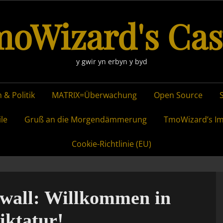
oWizard's Cas
y gwir yn erbyn y byd
 & Politik
MATRIX=Überwachung
Open Source
ile
Gruß an die Morgendämmerung
TmoWizard’s I
Cookie-Richtlinie (EU)
ewall: Willkommen in
iktatur!