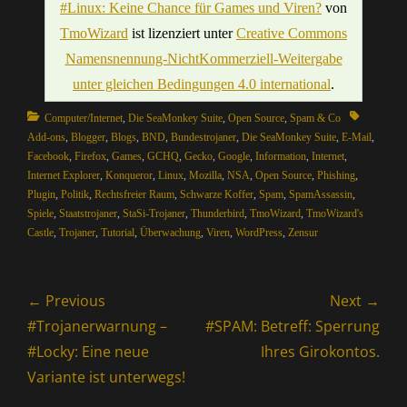
#Linux: Keine Chance für Games und Viren?
von
TmoWizard
ist lizenziert unter
Creative Commons
Namensnennung-NichtKommerziell-Weitergabe
unter gleichen Bedingungen 4.0 international
.
Categories
Tags
Computer/Internet
,
Die SeaMonkey Suite
,
Open Source
,
Spam & Co
Add-ons
,
Blogger
,
Blogs
,
BND
,
Bundestrojaner
,
Die SeaMonkey Suite
,
E-Mail
,
Facebook
,
Firefox
,
Games
,
GCHQ
,
Gecko
,
Google
,
Information
,
Internet
,
Internet Explorer
,
Konqueror
,
Linux
,
Mozilla
,
NSA
,
Open Source
,
Phishing
,
Plugin
,
Politik
,
Rechtsfreier Raum
,
Schwarze Koffer
,
Spam
,
SpamAssassin
,
Spiele
,
Staatstrojaner
,
StaSi-Trojaner
,
Thunderbird
,
TmoWizard
,
TmoWizard's
Castle
,
Trojaner
,
Tutorial
,
Überwachung
,
Viren
,
WordPress
,
Zensur
Beitragsnavigation
← Previous
Next →
Previous
Next
#Trojanerwarnung –
#SPAM: Betreff: Sperrung
post:
post:
#Locky: Eine neue
Ihres Girokontos.
Variante ist unterwegs!