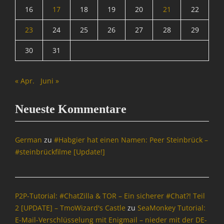
16
17
18
19
20
21
22
23
24
25
26
27
28
29
30
31
« Apr.
Juni »
Neueste Kommentare
German
zu
#Habgier hat einen Namen: Peer Steinbrück –
#steinbrückfilme [Update!]
P2P-Tutorial: #ChatZilla & TOR – Ein sicherer #Chat?! Teil
2 [UPDATE] – TmoWizard's Castle
zu
SeaMonkey Tutorial:
E-Mail-Verschlüsselung mit Enigmail – nieder mit der DE-