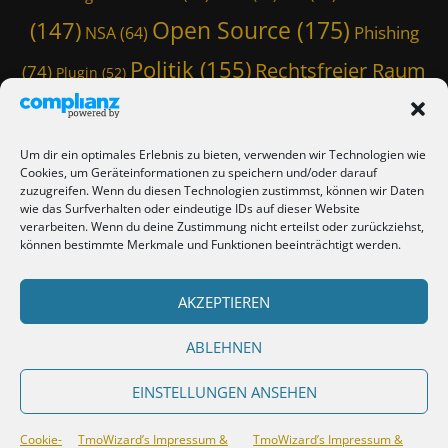
Open Source
(175)
(147)
Phishing
NSA
(64)
Politik
(155)
Rechtsfreier Raum
(74)
Plugin
(52)
Schwarze Koffer
(126)
(117)
Spam
(84)
Staatstrojaner
(74)
StaSi-Trojaner
SpamAssassin
(60)
Um dir ein optimales Erlebnis zu bieten, verwenden wir Technologien wie
TmoWizard
Cookies, um Geräteinformationen zu speichern und/oder darauf
Thunderbird
(101)
(79)
zuzugreifen. Wenn du diesen Technologien zustimmst, können wir Daten
wie das Surfverhalten oder eindeutige IDs auf dieser Website
(412)
TmoWizard's Castle
(353)
verarbeiten. Wenn du deine Zustimmung nicht erteilst oder zurückziehst,
können bestimmte Merkmale und Funktionen beeinträchtigt werden.
Verschwörungstheorie
Tutorial
(50)
Twitter
(44)
Trojaner
(31)
WordPress
AKZEPTIEREN
(85)
Webmaster Friday
(66)
Viren
(58)
(150)
Zensur
(120)
Überwachung
(127)
ABLEHNEN
EINSTELLUNGEN ANSEHEN
Copyright © 2026
TmoWizard's Castle
. All Rights Reserved.
TmoWizard’s
Cookie-
TmoWizard’s Impressum &
TmoWizard’s Impressum &