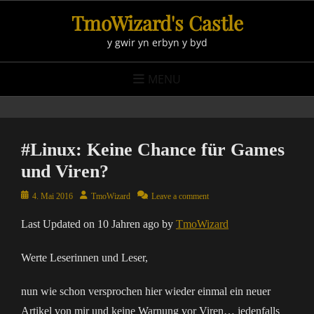
Skip
TmoWizard's Castle
to
y gwir yn erbyn y byd
content
MENU
#Linux: Keine Chance für Games
und Viren?
Posted
Author
4. Mai 2016
TmoWizard
Leave a comment
on
Last Updated on 10 Jahren ago by
TmoWizard
Werte Leserinnen und Leser,
nun wie schon versprochen hier wieder einmal ein neuer
Artikel von mir und keine Warnung vor Viren… jedenfalls