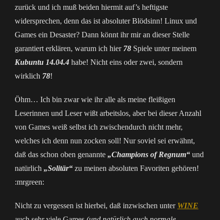
zurück und ich muß beiden hiermit auf’s heftigste
widersprechen, denn das ist absoluter Blödsinn! Linux und
Games ein Desaster? Dann könnt ihr mir an dieser Stelle
garantiert erklären, warum ich hier
78
Spiele unter meinem
Kubuntu 14.04.4
habe! Nicht eins oder zwei, sondern
wirklich
78
!
Öhm… Ich bin zwar wie ihr alle als meine fleißigen
Leserinnen und Leser wißt arbeitslos, aber bei dieser Anzahl
von Games weiß selbst ich zwischendurch nicht mehr,
welches ich denn nun zocken soll! Nur soviel sei erwähnt,
daß das schon oben genannte
„Champions of Regnum“
und
natürlich
„Solitär“
zu meinen absoluten Favoriten gehören!
:mrgreen:
Nicht zu vergessen ist hierbei, daß inzwischen unter
WINE
auch sehr viele Games
(und natürlich auch normale