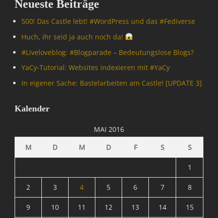
Neueste Beiträge
500! Das Castle lebt! #WordPress und das #Fediverse
Huch, ihr seid ja auch noch da!
#Livelove­blog: #Blogparade – Bedeutungslose Blogs?
YaCy-Tutorial: Websites indexieren mit #YaCy
In eigener Sache: Bastelarbeiten am Castle! [UPDATE 3]
Kalender
MAI 2016
M
D
M
D
F
S
S
1
2
3
4
5
6
7
8
9
10
11
12
13
14
15