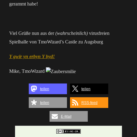
gerammt habe!
Viel Grüße nun aus der
(wahrscheinlich)
virusfreien
Spielhalle von TmoWizard’s Castle zu Augsburg
Y gwir yn erbyn Y byd!
Mike, TmoWizard
teilen
teilen
teilen
RSS-feed
E-Mail