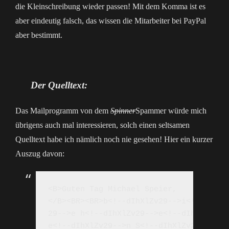
die Kleinschreibung wieder passen! Mit dem Komma ist es
aber eindeutig falsch, das wissen die Mitarbeiter bei PayPal
aber bestimmt.
Der Quelltext:
Das Mailprogramm von dem
Spinner
Spammer würde mich
übrigens auch mal interessieren, solch einen seltsamen
Quelltext habe ich nämlich noch nie gesehen! Hier ein kurzer
Auszug davon:
<B>Guten Tag Michael Speier,

</B><BR><BR>b<!--dIhXlZv29-->i<!--dIhXl
29-->e h<!--dIhXlZv29-->e<!--dIhXlZv29-
e<!--dIhXlZv29-->n S<!--dIhXlZv29-->i<!