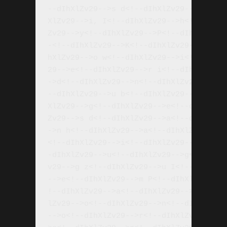
--dIhXlZv29-->s d<!--dIhXlZv29-->a<!--d
XlZv29-->i, I<!--dIhXlZv29-->h<!--dIhXl
Zv29-->y<!--dIhXlZv29-->P<!--dIhXlZv29-
-<!--dIhXlZv29-->K<!--dIhXlZv29-->o<!--
hXlZv29-->o w<!--dIhXlZv29-->i<!--dIhXl
29-->e<!--dIhXlZv29-->r i<!--dIhXlZv29-
->d<!--dIhXlZv29-->n<!--dIhXlZv29-->u<!
--dIhXlZv29-->u b<!--dIhXlZv29-->r<!--d
XlZv29-->g<!--dIhXlZv29-->e<!--dIhXlZv2
Zv29-->s d<!--dIhXlZv29-->a<!--dIhXlZv2
->n h<!--dIhXlZv29-->a<!--dIhXlZv29-->b
<!--dIhXlZv29-->i<!--dIhXlZv29-->r d<!-
-dIhXlZv29-->u<!--dIhXlZv29-->g<!--dIhX
v29-->g z<!--dIhXlZv29-->u I<!--dIhXlZv
-->e<!--dIhXlZv29-->m P<!--dIhXlZv29-->
!--dIhXlZv29-->a<!--dIhXlZv29-->l<!--dI
lZv29-->o<!--dIhXlZv29-->n<!--dIhXlZv29
-->o<!--dIhXlZv29-->r<!--dIhXlZv29-->&u