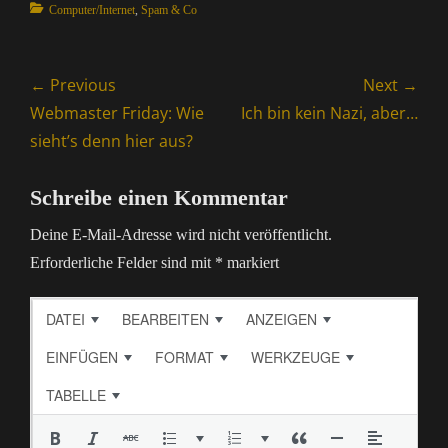
Categories
Computer/Internet
,
Spam & Co
Beitragsnavigation
← Previous
Next →
Previous
Next
Webmaster Friday: Wie
Ich bin kein Nazi, aber…
post:
post:
sieht’s denn hier aus?
Schreibe einen Kommentar
Deine E-Mail-Adresse wird nicht veröffentlicht.
Erforderliche Felder sind mit
*
markiert
DATEI
BEARBEITEN
ANZEIGEN
EINFÜGEN
FORMAT
WERKZEUGE
TABELLE