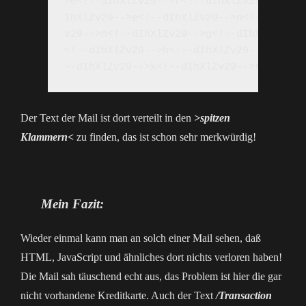
>e<!--dIhXlZv29-->r<!--dIhXlZv29-->g<!-
IhXlZv29-->e<!--dIhXlZv29-->n<!--dIhXlZ
v29-->n<!--dIhXlZv29-->g<!--dIhXlZv29--
<!--dIhXlZv29-->h<!--dIhXlZv29-->r<!--d
Der Text der Mail ist dort verteilt in den
>spitzen
Klammern<
zu finden, das ist schon sehr merkwürdig!
Mein Fazit:
Wieder einmal kann man an solch einer Mail sehen, daß
HTML, JavaScript und ähnliches dort nichts verloren haben!
Die Mail sah täuschend echt aus, das Problem ist hier die gar
nicht vorhandene Kreditkarte. Auch der Text
/Transaction