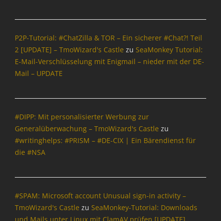
P2P-Tutorial: #ChatZilla & TOR – Ein sicherer #Chat?! Teil
2 [UPDATE] – TmoWizard's Castle
zu
SeaMonkey Tutorial:
E-Mail-Verschlüsselung mit Enigmail – nieder mit der DE-
Mail – UPDATE
#DIPP: Mit personalisierter Werbung zur
Generalüberwachung – TmoWizard's Castle
zu
#writinghelps: #PRISM – #DE-CIX | Ein Bärendienst für
die #NSA
#SPAM: Microsoft account Unusual sign-in activity –
TmoWizard's Castle
zu
SeaMonkey-Tutorial: Downloads
und Mails unter Linux mit ClamAV prüfen [UPDATE]