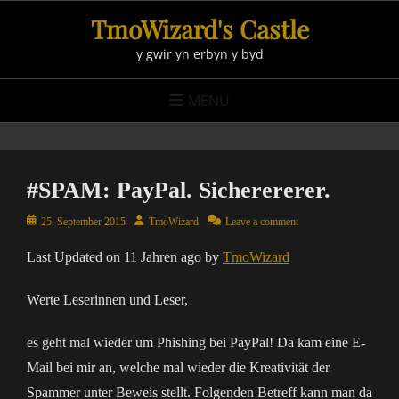
Skip
TmoWizard's Castle
to
y gwir yn erbyn y byd
content
MENU
#SPAM: PayPal. Sicherererer.
Posted
Author
25. September 2015
TmoWizard
Leave a comment
on
Last Updated on 11 Jahren ago by
TmoWizard
Werte Leserinnen und Leser,
es geht mal wieder um Phishing bei PayPal! Da kam eine E-
Mail bei mir an, welche mal wieder die Kreativität der
Spammer unter Beweis stellt. Folgenden Betreff kann man da