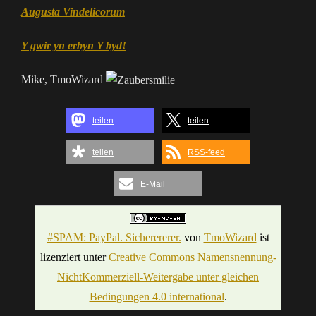
Augusta Vindelicorum
Y gwir yn erbyn Y byd!
Mike, TmoWizard
teilen
teilen
teilen
RSS-feed
E-Mail
#SPAM: PayPal. Sicherererer.
von
TmoWizard
ist
lizenziert unter
Creative Commons Namensnennung-
NichtKommerziell-Weitergabe unter gleichen
Bedingungen 4.0 international
.