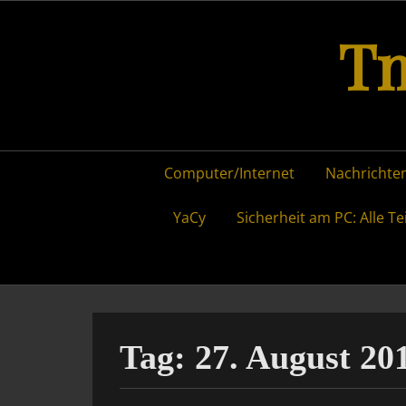
Skip
Tm
to
content
Primary
Computer/Internet
Nachrichten
menu
YaCy
Sicherheit am PC: Alle Te
Tag:
27. August 20