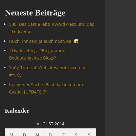
Neueste Beiträge
500! Das Castle lebt! #WordPress und das
#Fediverse
Huch, ihr seid ja auch noch da!
#Livelove­blog: #Blogparade –
Bedeutungslose Blogs?
YaCy-Tutorial: Websites indexieren mit
#YaCy
In eigener Sache: Bastelarbeiten am
Castle! [UPDATE 3]
Kalender
AUGUST 2014
M
D
M
D
F
S
S