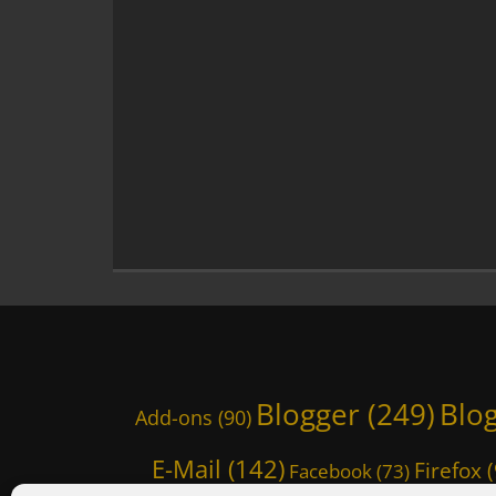
C
h
a
t
Z
i
l
l
a
,
D
i
e
S
e
a
M
Blogger
(249)
Blo
o
Add-ons
(90)
n
k
E-Mail
(142)
Firefox
(
Facebook
(73)
e