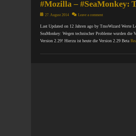
#Mozilla – #SeaMonkey: T
Posted
27. August 2014
Leave a comment
on
Last Updated on 12 Jahren ago by TmoWizard Werte Les
SeaMonkey: Wegen technischer Probleme wurden die Vers
Version 2.29! Hierzu ist heute die Version 2.29 Beta
Re
Categories
C
o
m
p
u
t
e
r
/
I
n
t