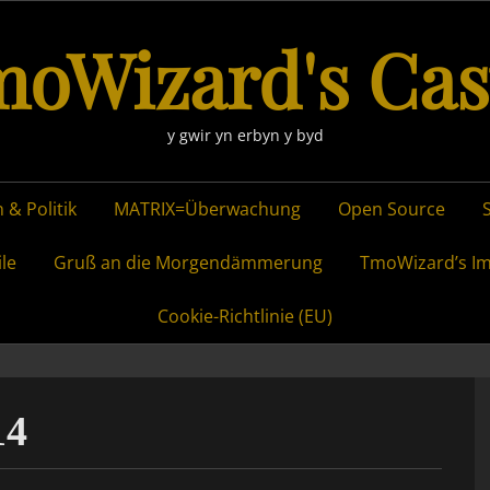
oWizard's Cas
y gwir yn erbyn y byd
 & Politik
MATRIX=Überwachung
Open Source
ile
Gruß an die Morgendämmerung
TmoWizard’s I
Cookie-Richtlinie (EU)
14