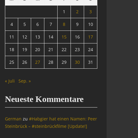
1
2
3
4
5
6
7
8
9
10
11
12
13
14
15
16
17
18
19
20
21
22
23
24
25
26
27
28
29
30
31
« Juli
Sep. »
Neueste Kommentare
German
zu
#Habgier hat einen Namen: Peer
Steinbrück – #steinbrückfilme [Update!]