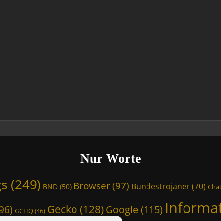
Nur Worte
gs
(249)
Browser
(97)
Bundestrojaner
(70)
BND
(50)
Chat
Informa
Gecko
(128)
Google
(115)
96)
GCHQ
(46)