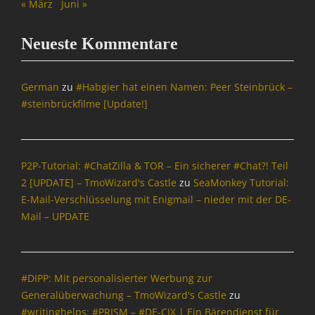
« März
Juni »
Neueste Kommentare
German
zu
#Habgier hat einen Namen: Peer Steinbrück –
#steinbrückfilme [Update!]
P2P-Tutorial: #ChatZilla & TOR – Ein sicherer #Chat?! Teil
2 [UPDATE] – TmoWizard's Castle
zu
SeaMonkey Tutorial:
E-Mail-Verschlüsselung mit Enigmail – nieder mit der DE-
Mail – UPDATE
#DIPP: Mit personalisierter Werbung zur
Generalüberwachung – TmoWizard's Castle
zu
#writinghelps: #PRISM – #DE-CIX | Ein Bärendienst für