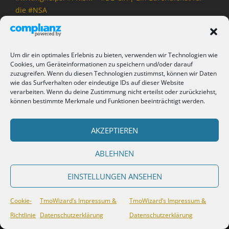
die #NSA
#SPAM: Microsoft account Unusual sign-in activity –
Um dir ein optimales Erlebnis zu bieten, verwenden wir Technologien wie
Cookies, um Geräteinformationen zu speichern und/oder darauf
TmoWizard's Castle
zu
SeaMonkey-Tutorial: Downloads
zuzugreifen. Wenn du diesen Technologien zustimmst, können wir Daten
und Mails unter Linux mit ClamAV prüfen [UPDATE]
wie das Surfverhalten oder eindeutige IDs auf dieser Website
verarbeiten. Wenn du deine Zustimmung nicht erteilst oder zurückziehst,
können bestimmte Merkmale und Funktionen beeinträchtigt werden.
Ubuntu-Tutorial: Wie installiere ich einen #Ubuntu-
AKZEPTIEREN
Server? – TmoWizard's Castle
zu
P2P-Tutorial – #YaCy und
HTTPS: Die sichere Suchmaschine!
ABLEHNEN
EINSTELLUNGEN ANSEHEN
Cookie-
TmoWizard’s Impressum &
TmoWizard’s Impressum &
Richtlinie
Datenschutzerklärung
Datenschutzerklärung
Nur Worte