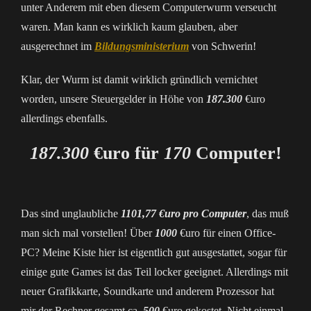
unter Anderem mit eben diesem Computerwurm verseucht
waren. Man kann es wirklich kaum glauben, aber
ausgerechnet im
Bildungsministerium
von Schwerin!
Klar, der Wurm ist damit wirklich gründlich vernichtet
worden, unsere Steuergelder in Höhe von
187.300
€uro
allerdings ebenfalls.
187.300
€uro für
170
Computer!
Das sind unglaubliche
1101,77 €uro pro Computer
, das muß
man sich mal vorstellen! Über
1000
€uro für einen Office-
PC? Meine Kiste hier ist eigentlich gut ausgestattet, sogar für
einige gute Games ist das Teil locker geeignet. Allerdings mit
neuer Grafikkarte, Soundkarte und anderem Prozessor hat
mir der Rechner gesamt ca.
500
€uro gekostet. Nicht einmal