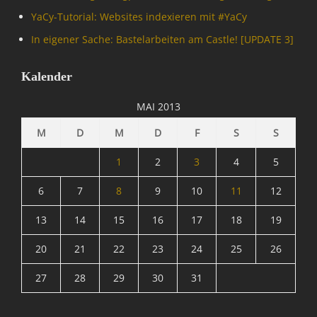
YaCy-Tutorial: Websites indexieren mit #YaCy
In eigener Sache: Bastelarbeiten am Castle! [UPDATE 3]
Kalender
MAI 2013
M
D
M
D
F
S
S
1
2
3
4
5
6
7
8
9
10
11
12
13
14
15
16
17
18
19
20
21
22
23
24
25
26
27
28
29
30
31