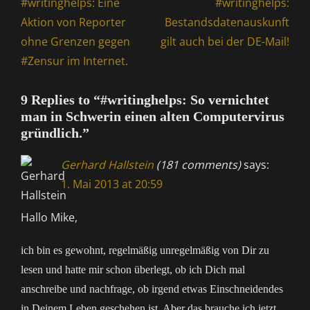
Previous
Next
#writinghelps: Eine
#writinghelps:
post:
post:
Aktion von Reporter
Bestandsdatenauskunft
ohne Grenzen gegen
gilt auch bei der DE-Mail!
#Zensur im Internet.
9 Replies to “#writinghelps: So vernichtet
man in Schwerin einen alten Computervirus
gründlich.”
Gerhard Hallstein
(181 comments)
says:
1. Mai 2013 at 20:59
Hallo Mike,
ich bin es gewohnt, regelmäßig unregelmäßig von Dir zu
lesen und hatte mir schon überlegt, ob ich Dich mal
anschreibe und nachfrage, ob irgend etwas Einschneidendes
in Deinem Leben geschehen ist. Aber das brauche ich jetzt