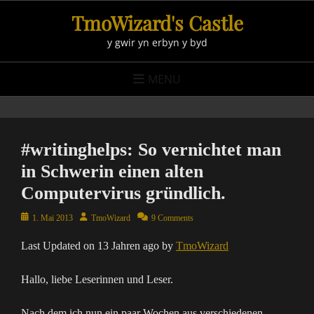
Skip
TmoWizard's Castle
to
y gwir yn erbyn y byd
content
MENU
#writinghelps: So vernichtet man
in Schwerin einen alten
Computervirus gründlich.
Posted
Author
1. Mai 2013
TmoWizard
9 Comments
on
Last Updated on 13 Jahren ago by
TmoWizard
Hallo, liebe Leserinnen und Leser.
Nach dem ich nun ein paar Wochen aus verschiedenen