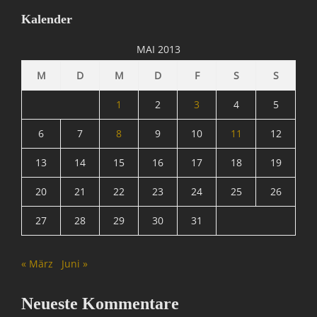
,
Kalender
I
n
MAI 2013
f
o
M
D
M
D
F
S
S
r
m
1
2
3
4
5
a
t
6
7
8
9
10
11
12
i
13
14
15
16
17
18
19
o
n
20
21
22
23
24
25
26
,
N
27
28
29
30
31
a
c
h
« März
Juni »
r
i
c
Neueste Kommentare
h