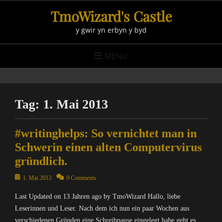
Skip
TmoWizard's Castle
to
y gwir yn erbyn y byd
content
MENU
Tag:
1. Mai 2013
#writinghelps: So vernichtet man in
Schwerin einen alten Computervirus
gründlich.
Posted
1. Mai 2013
9 Comments
on
Last Updated on 13 Jahren ago by TmoWizard Hallo, liebe
Leserinnen und Leser. Nach dem ich nun ein paar Wochen aus
verschiedenen Gründen eine Schreibpause eingelegt habe geht es