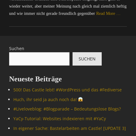
wieder weiter, aber meiner Meinung nach gleich mal ziemlich heftig
und wie immer nicht gerade freundlich gegenüber
Read More …
Categories
C
o
m
Suchen
p
SUCHEN
u
t
e
Neueste Beiträge
r
/
500! Das Castle lebt! #WordPress und das #Fediverse
I
n
Huch, ihr seid ja auch noch da!
t
#Livelove­blog: #Blogparade – Bedeutungslose Blogs?
e
r
YaCy-Tutorial: Websites indexieren mit #YaCy
n
In eigener Sache: Bastelarbeiten am Castle! [UPDATE 3]
e
t