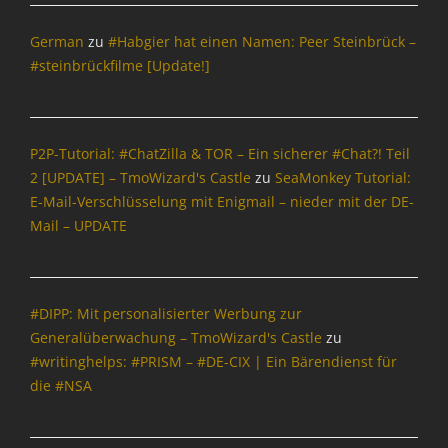
t
e
German
zu
#Habgier hat einen Namen: Peer Steinbrück –
n
#steinbrückfilme [Update!]
&
P
o
l
P2P-Tutorial: #ChatZilla & TOR – Ein sicherer #Chat?! Teil
i
2 [UPDATE] – TmoWizard's Castle
zu
SeaMonkey Tutorial:
t
i
E-Mail-Verschlüsselung mit Enigmail – nieder mit der DE-
k
Mail – UPDATE
,
S
p
a
#DIPP: Mit personalisierter Werbung zur
m
Generalüberwachung – TmoWizard's Castle
zu
&
#writinghelps: #PRISM – #DE-CIX | Ein Bärendienst für
C
die #NSA
o
Tags
I