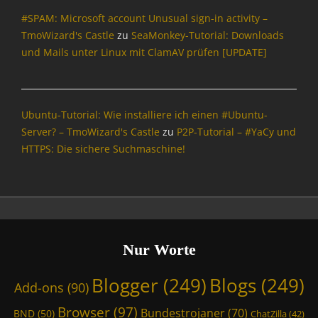
n
#SPAM: Microsoft account Unusual sign-in activity –
f
o
TmoWizard's Castle
zu
SeaMonkey-Tutorial: Downloads
r
und Mails unter Linux mit ClamAV prüfen [UPDATE]
m
a
t
i
Ubuntu-Tutorial: Wie installiere ich einen #Ubuntu-
o
Server? – TmoWizard's Castle
zu
P2P-Tutorial – #YaCy und
n
HTTPS: Die sichere Suchmaschine!
,
I
n
t
e
r
n
Nur Worte
e
t
Blogger
(249)
Blogs
(249)
Add-ons
(90)
,
P
Browser
(97)
Bundestrojaner
(70)
BND
(50)
ChatZilla
(42)
o