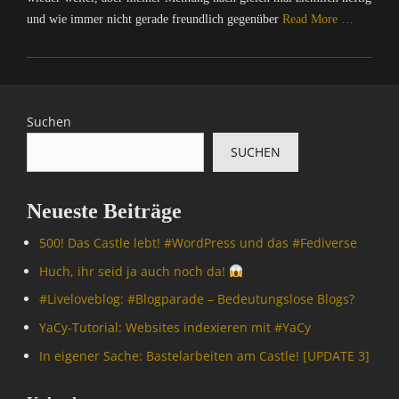
t
l
t
und wie immer nicht gerade freundlich gegenüber
Read More …
e
o
e
r
g
,
Categories
n
p
E
C
e
a
-
o
t
r
M
m
,
a
Suchen
a
p
I
d
i
SUCHEN
u
n
e
l
t
f
,
,
e
o
B
G
Neueste Beiträge
r
r
l
e
/
m
o
c
500! Das Castle lebt! #WordPress und das #Fediverse
I
a
g
k
n
t
s
Huch, ihr seid ja auch noch da!
o
t
i
,
,
#Livelove­blog: #Blogparade – Bedeutungslose Blogs?
e
o
I
I
r
n
n
YaCy-Tutorial: Websites indexieren mit #YaCy
n
n
,
f
f
In eigener Sache: Bastelarbeiten am Castle! [UPDATE 3]
e
M
o
o
t
A
r
r
,
T
m