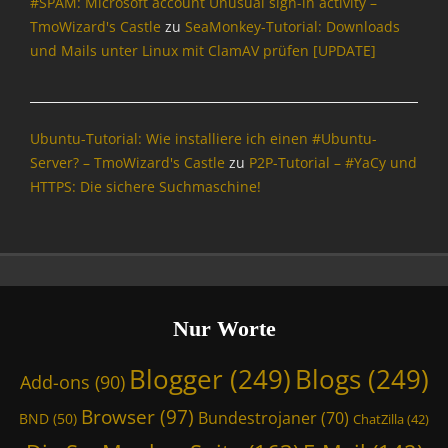
#SPAM: Microsoft account Unusual sign-in activity –
f
l
,
,
o
TmoWizard's Castle
zu
SeaMonkey-Tutorial: Downloads
,
W
S
r
E
o
und Mails unter Linux mit ClamAV prüfen [UPDATE]
p
m
-
r
a
a
M
d
m
t
a
P
,
i
i
r
Ubuntu-Tutorial: Wie installiere ich einen #Ubuntu-
T
o
l
e
Server? – TmoWizard's Castle
zu
P2P-Tutorial – #YaCy und
h
n
,
s
HTTPS: Die sichere Suchmaschine!
u
,
I
s
n
I
n
d
n
f
e
t
o
r
e
r
b
r
m
i
n
a
Nur Worte
r
e
t
d
t
i
Blogger
(249)
Blogs
(249)
,
Add-ons
(90)
,
o
T
P
n
Browser
(97)
Bundestrojaner
(70)
BND
(50)
m
ChatZilla
(42)
o
,
o
l
I