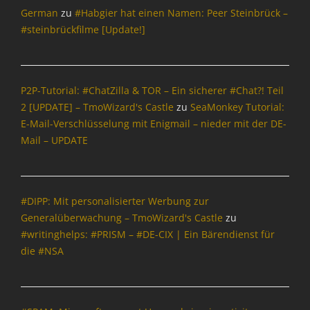
l
e
i
a
German
zu
#Habgier hat einen Namen: Peer Steinbrück –
a
n
c
r
#steinbrückfilme [Update!]
,
&
h
d
O
P
t
,
p
o
e
T
e
l
n
m
P2P-Tutorial: #ChatZilla & TOR – Ein sicherer #Chat?! Teil
n
i
&
o
S
2 [UPDATE] – TmoWizard's Castle
zu
SeaMonkey Tutorial:
t
P
W
o
i
E-Mail-Verschlüsselung mit Enigmail – nieder mit der DE-
o
i
u
k
Mail – UPDATE
l
z
r
,
i
a
c
S
t
r
e
p
i
d
,
a
k
'
#DIPP: Mit personalisierter Werbung zur
P
m
Tags
s
Generalüberwachung – TmoWizard's Castle
zu
h
&
D
C
#writinghelps: #PRISM – #DE-CIX | Ein Bärendienst für
i
C
E
a
s
die #NSA
o
-
s
h
Tags
M
t
i
I
a
l
n
n
i
e
g