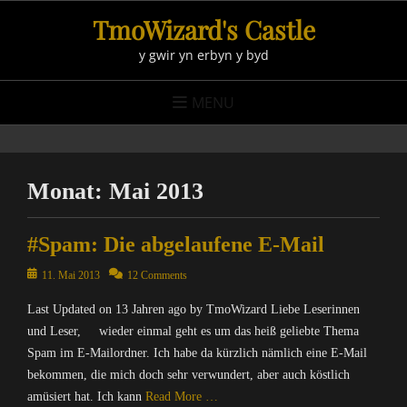
Skip
TmoWizard's Castle
to
y gwir yn erbyn y byd
content
MENU
Monat:
Mai 2013
#Spam: Die abgelaufene E-Mail
Posted
11. Mai 2013
12 Comments
on
Last Updated on 13 Jahren ago by TmoWizard Liebe Leserinnen
und Leser, wieder einmal geht es um das heiß geliebte Thema
Spam im E-Mailordner. Ich habe da kürzlich nämlich eine E-Mail
bekommen, die mich doch sehr verwundert, aber auch köstlich
amüsiert hat. Ich kann
Read More …