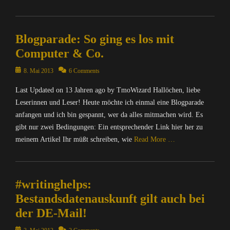
Categories
C
Blogparade: So ging es los mit
o
m
Computer & Co.
p
u
Posted
8. Mai 2013
6 Comments
t
on
Last Updated on 13 Jahren ago by TmoWizard Hallöchen, liebe
e
r
Leserinnen und Leser! Heute möchte ich einmal eine Blogparade
/
anfangen und ich bin gespannt, wer da alles mitmachen wird. Es
I
gibt nur zwei Bedingungen: Ein entsprechender Link hier her zu
n
meinem Artikel Ihr müßt schreiben, wie
Read More …
t
e
Categories
r
C
n
#writinghelps:
o
e
m
Bestandsdatenauskunft gilt auch bei
t
p
,
der DE-Mail!
u
S
t