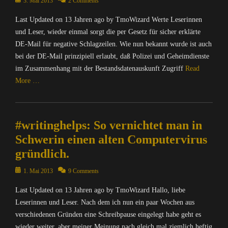
Posted
3. Mai 2013
2 Comments
p
e
on
a
r
Last Updated on 13 Jahren ago by TmoWizard Werte Leserinnen
m
/
und Leser, wieder einmal sorgt die per Gesetz für sicher erklärte
&
I
DE-Mail für negative Schlagzeilen. Wie nun bekannt wurde ist auch
C
n
o
bei der DE-Mail prinzipiell erlaubt, daß Polizei und Geheimdienste
t
Tags
im Zusammenhang mit der Bestandsdatenauskunft Zugriff
Read
e
D
More …
r
i
n
e
Categories
e
S
C
t
e
#writinghelps: So vernichtet man in
Tags
o
a
m
B
Schwerin einen alten Computervirus
M
p
l
gründlich.
o
u
o
n
t
g
Posted
1. Mai 2013
9 Comments
k
e
g
on
e
r
e
Last Updated on 13 Jahren ago by TmoWizard Hallo, liebe
y
/
r
Leserinnen und Leser. Nach dem ich nun ein paar Wochen aus
S
I
,
verschiedenen Gründen eine Schreibpause eingelegt habe geht es
u
n
B
i
wieder weiter, aber meiner Meinung nach gleich mal ziemlich heftig