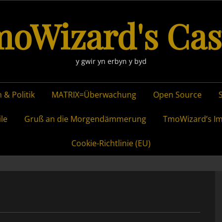
oWizard's Cas
y gwir yn erbyn y byd
 & Politik
MATRIX=Überwachung
Open Source
ile
Gruß an die Morgendämmerung
TmoWizard’s I
Cookie-Richtlinie (EU)