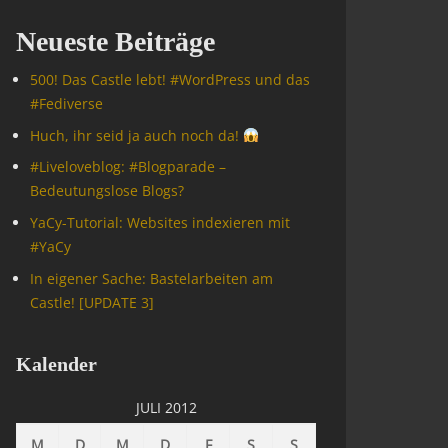
Neueste Beiträge
500! Das Castle lebt! #WordPress und das
#Fediverse
Huch, ihr seid ja auch noch da!
#Livelove­blog: #Blogparade –
Bedeutungslose Blogs?
YaCy-Tutorial: Websites indexieren mit
#YaCy
In eigener Sache: Bastelarbeiten am
Castle! [UPDATE 3]
Kalender
JULI 2012
M
D
M
D
F
S
S