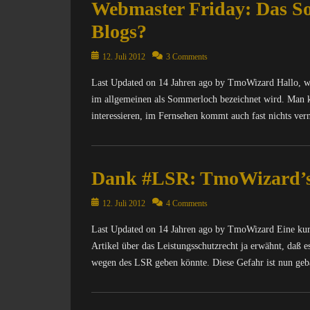
Webmaster Friday: Das So
Blogs?
Posted
12. Juli 2012
3 Comments
on
Last Updated on 14 Jahren ago by TmoWizard Hallo, we
im allgemeinen als Sommerloch bezeichnet wird. Man k
interessieren, im Fernsehen kommt auch fast nichts ver
Categories
C
Dank #LSR: TmoWizard’s C
o
m
Posted
p
12. Juli 2012
4 Comments
on
u
Last Updated on 14 Jahren ago by TmoWizard Eine kur
t
Artikel über das Leistungsschutzrecht ja erwähnt, daß
e
r
wegen des LSR geben könnte. Diese Gefahr ist nun geb
/
I
Categories
n
C