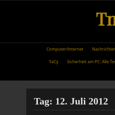
Skip
Tm
to
content
Primary
Computer/Internet
Nachrichten
menu
YaCy
Sicherheit am PC: Alle Te
Tag:
12. Juli 2012