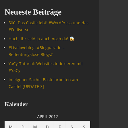
Neueste Beiträge
500! Das Castle lebt! #WordPress und das
#Fediverse
Huch, ihr seid ja auch noch da!
#Livelove­blog: #Blogparade –
Bedeutungslose Blogs?
YaCy-Tutorial: Websites indexieren mit
#YaCy
In eigener Sache: Bastelarbeiten am
Castle! [UPDATE 3]
Kalender
APRIL 2012
M
D
M
D
F
S
S