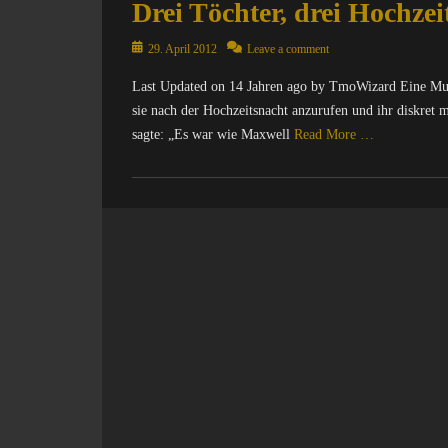
Drei Töchter, drei Hochzeit
Posted
29. April 2012
Leave a comment
on
Last Updated on 14 Jahren ago by TmoWizard Eine Mutter
sie nach der Hochzeitsnacht anzurufen und ihr diskret 
sagte: „Es war wie Maxwell
Read More …
Categories
A
l
l
g
e
m
e
i
n
,
W
i