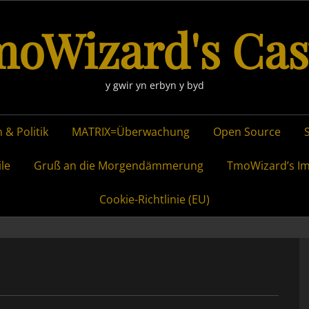
oWizard's Cas
y gwir yn erbyn y byd
 & Politik
MATRIX=Überwachung
Open Source
ile
Gruß an die Morgendämmerung
TmoWizard’s I
Cookie-Richtlinie (EU)