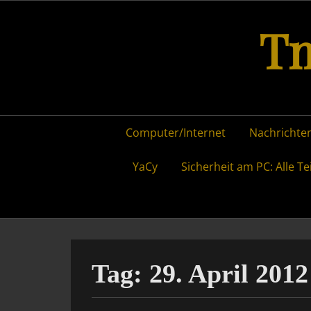
Skip
Tm
to
content
Primary
Computer/Internet
Nachrichten
menu
YaCy
Sicherheit am PC: Alle Te
Tag:
29. April 2012