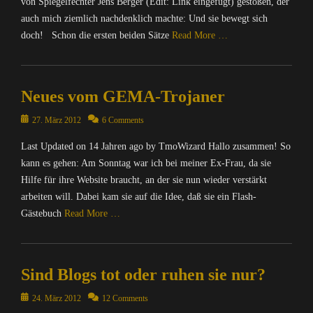
von Spiegelfechter Jens Berger (Edit: Link eingefügt) gestoßen, der
n
i
f
auch mich ziemlich nachdenklich machte: Und sie bewegt sich
n
o
,
doch! Schon die ersten beiden Sätze
Read More …
r
W
m
i
Categories
a
t
I
t
z
Neues vom GEMA-Trojaner
n
i
e
f
Posted
o
27. März 2012
6 Comments
Tags
o
on
n
I
r
Last Updated on 14 Jahren ago by TmoWizard Hallo zusammen! So
Tags
n
m
kann es gehen: Am Sonntag war ich bei meiner Ex-Frau, da sie
B
t
a
l
Hilfe für ihre Website braucht, an der sie nun wieder verstärkt
e
t
o
r
arbeiten will. Dabei kam sie auf die Idee, daß sie ein Flash-
i
g
n
o
Gästebuch
Read More …
g
e
n
e
t
,
Categories
r
,
N
C
,
T
a
Sind Blogs tot oder ruhen sie nur?
o
B
m
c
m
l
Posted
o
24. März 2012
12 Comments
h
p
o
on
W