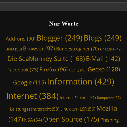
i
r
r
l
d
n
,
,
e
D
Nur Worte
T
t
i
m
,
e
o
Blogger
(249)
Blogs
(249)
T
Add-ons
(90)
S
W
m
e
i
Browser
(97)
o
Bundestrojaner
(70)
BND
(50)
ChatZilla
(42)
a
z
W
Die SeaMonkey Suite
(163)
E-Mail
(142)
M
a
i
o
r
z
Gecko
(128)
Firefox
(96)
Facebook
(73)
n
GCHQ
(46)
d
a
k
'
r
Information
(429)
Google
(115)
e
s
d
y
C
,
Internet
(384)
S
a
T
Internet Explorer
(42)
Konqueror
(37)
u
s
m
i
t
Mozilla
o
Leistungsschutzrecht
(58)
LSR
(56)
Linux
(51)
t
l
W
Open Source
(175)
e
(147)
e
Phishing
i
NSA
(64)
,
,
z