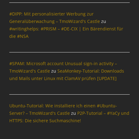
a
W
r
o
A
t
o
o
d
#DIPP: Mit personalisierter Werbung zur
i
r
g
d
o
d
Generalüberwachung – TmoWizard's Castle
zu
l
-
n
P
e
#writinghelps: #PRISM – #DE-CIX | Ein Bärendienst für
o
,
r
,
die #NSA
n
I
e
I
s
n
s
n
,
t
s
f
B
e
o
#SPAM: Microsoft account Unusual sign-in activity –
r
r
r
TmoWizard's Castle
zu
SeaMonkey-Tutorial: Downloads
o
n
m
und Mails unter Linux mit ClamAV prüfen [UPDATE]
w
e
a
s
t
t
e
,
i
r
T
o
,
m
Ubuntu-Tutorial: Wie installiere ich einen #Ubuntu-
n
D
o
,
Server? – TmoWizard's Castle
zu
P2P-Tutorial – #YaCy und
E
W
I
HTTPS: Die sichere Suchmaschine!
-
i
n
M
z
t
a
a
e