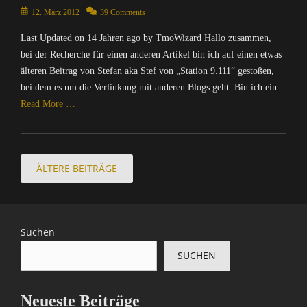
Tags
z
m
r
I
Posted
m
12. März 2012
39 Comments
e
a
p
B
n
n
on
a
t
r
u
l
e
t
Last Updated on 14 Jahren ago by TmoWizard Hallo zusammen,
s
,
d
t
o
t
e
bei der Recherche für einen anderen Artikel bin ich auf einen etwas
t
D
,
e
g
,
r
e
älteren Beitrag von Stefan aka Stef von „Station 9.111“ gestoßen,
i
T
r
g
K
n
r
e
bei dem es um die Verlinkung mit anderen Blogs geht: Bin ich ein
m
/
e
u
e
F
S
o
I
r
Read More …
b
t
r
e
W
n
,
u
,
i
a
i
t
B
Categories
n
T
d
M
z
e
l
t
C
m
a
o
Beitragsnavigation
a
r
o
u
o
o
ÄLTERE BEITRÄGE
y
n
r
n
g
,
m
W
k
d
e
s
L
p
i
e
'
t
,
i
u
z
y
s
,
I
n
t
a
S
Suchen
C
I
n
u
e
r
u
a
n
f
x
r
d
SUCHEN
i
s
f
o
,
/
,
t
t
o
r
M
I
T
e
l
r
m
o
n
m
Neueste Beiträge
,
e
m
a
z
t