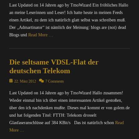
r
u
Last Updated on 14 Jahren ago by TmoWizard Ein fröhliches Hallo
g
i
i
t
s
an meine Leserinnen und Leser! Ich hatte heute in meinen Feeds
z
c
e
,
a
einen Artikel, zu dem ich natürlich glatt selbst was schreiben muß.
h
r
F
r
t
Der „Admartinator“ ist nämlich der Meinung: blogs are (not) dead
/
a
d
e
I
Blogs und
Read More …
c
,
n
n
e
T
&
t
Categories
b
m
P
e
C
o
o
o
r
Die seltsame VDSL-Flat der
o
o
W
l
n
m
deutschen Telekom
k
i
i
e
p
,
z
t
t
u
Posted
22. März 2012
7 Comments
I
a
i
,
t
on
n
r
k
I
Last Updated on 14 Jahren ago by TmoWizard Hallo zusammen!
e
f
d
Tags
n
r
Wieder einmal bin ich über einen interessanten Artikel gestoßen,
o
'
H
f
/
über den ich nachdenken mußte. Dieses mal kommt er von golem.de
r
s
a
o
I
und hat folgenden Titel: FTTH: Telekom drosselt
m
C
r
r
n
a
Glasfaseranschlüsse auf 384 KBit/s Das ist natürlich schon
Read
a
t
m
t
t
s
More …
z
a
e
i
t
I
t