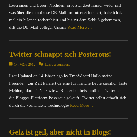
,
f
,
/
e
e
Leserinnen und Leser! Nachdem in letzter Zeit immer wider mal
T
o
S
I
c
r
was über diese ominöse DE-Mail im Internet kursiert, habe ich da
m
r
c
n
k
,
mal ein bißchen recherchiert und bin zu dem Schluß gekommen,
o
m
h
t
o
B
W
daß die DE-Mail völliger Unsinn
Read More …
a
w
e
,
l
i
t
a
r
I
o
z
Categories
i
r
n
n
g
a
C
o
z
e
f
s
r
Twitter schnappt sich Posterous!
o
n
e
t
o
,
d
m
K
,
r
I
Posted
14. März 2012
Leave a comment
'
p
o
I
m
n
on
s
u
f
n
a
f
Last Updated on 14 Jahren ago by TmoWizard Hallo meine
C
t
f
f
t
o
Freunde, zur Zeit kursiert da eine für manche Leute ziemlich harte
a
e
e
o
i
r
Meldung durch’s Netz wie z. B. hier bei heise online: Twitter hat
s
r
r
r
o
m
t
die Blogger-Plattform Posterous gekauft! Twitter selbst erhofft sich
/
,
m
n
a
l
I
durch die vorhandene Technologie
Read More …
T
a
,
t
e
n
m
t
I
i
,
t
Categories
o
i
n
o
W
e
W
C
o
t
n
e
r
Geiz ist geil, aber nicht in Blogs!
i
o
n
e
,
b
n