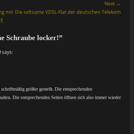
Next →
Next
ng mit
Die seltsame VDSL-Flat der deutschen Telekom
post:
TE
ne Schraube locker!”
)
says:
en schriftmäßig größer gestellt. Die entsprechenden
halten. Die entsprechenden Seiten öffnen sich also immer wieder