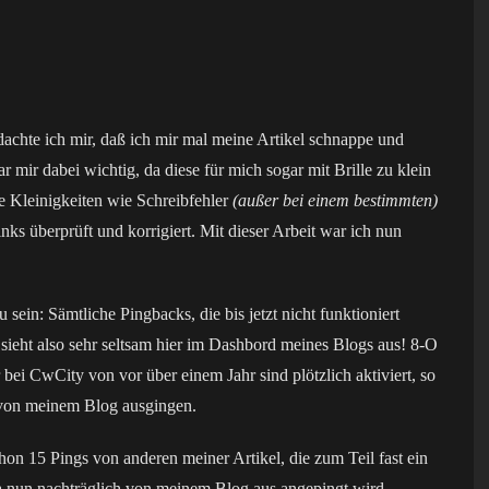
dachte ich mir, daß ich mir mal meine Artikel schnappe und
r mir dabei wichtig, da diese für mich sogar mit Brille zu klein
re Kleinigkeiten wie Schreibfehler
(außer bei einem bestimmten)
nks überprüft und korrigiert. Mit dieser Arbeit war ich nun
 sein: Sämtliche Pingbacks, die bis jetzt nicht funktioniert
 sieht also sehr seltsam hier im Dashbord meines Blogs aus! 8-O
 bei CwCity von vor über einem Jahr sind plötzlich aktiviert, so
 von meinem Blog ausgingen.
on 15 Pings von anderen meiner Artikel, die zum Teil fast ein
 da nun nachträglich von meinem Blog aus angepingt wird.