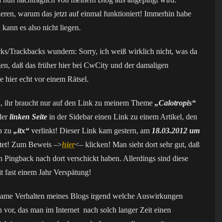
ren, warum das jetzt auf einmal funktioniert! Immerhin habe
 kann es also nicht liegen.
acks/Trackbacks wundern: Sorry, ich weiß wirklich nicht, was da
gen, daß das früher hier bei CwCity und der damaligen
e hier echt vor einem Rätsel.
n, ihr braucht nur auf den Link zu meinem Theme
„Calotropis“
der
linken Seite
in der Sidebar einen Link zu einem Artikel, den
n zu
„itx“
verlinkt! Dieser Link kam gestern, am
18.03.2012 um
tet! Zum Beweis –>
hier
<– klicken! Man sieht dort sehr gut, daß
n Pingback nach dort verschickt haben. Allerdings sind diese
it fast einem Jahr Verspätung!
eltsame Verhalten meines Blogs irgend welche Auswirkungen
 vor, das man im Internet nach solch langer Zeit einen