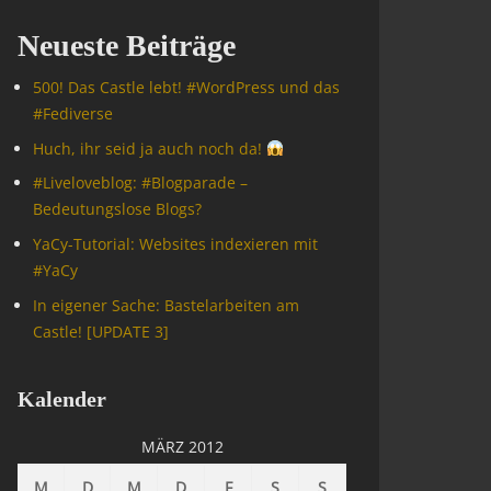
Neueste Beiträge
500! Das Castle lebt! #WordPress und das
#Fediverse
Huch, ihr seid ja auch noch da!
#Livelove­blog: #Blogparade –
Bedeutungslose Blogs?
YaCy-Tutorial: Websites indexieren mit
#YaCy
In eigener Sache: Bastelarbeiten am
Castle! [UPDATE 3]
Kalender
MÄRZ 2012
M
D
M
D
F
S
S