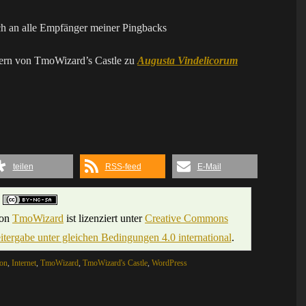
ch an alle Empfänger meiner Pingbacks
mern von TmoWizard’s Castle zu
Augusta Vindelicorum
teilen
RSS-feed
E-Mail
on
TmoWizard
ist lizenziert unter
Creative Commons
rgabe unter gleichen Bedingungen 4.0 international
.
ion
,
Internet
,
TmoWizard
,
TmoWizard's Castle
,
WordPress