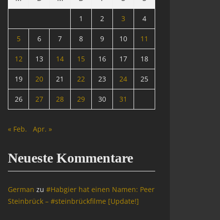
1
2
3
4
5
6
7
8
9
10
11
12
13
14
15
16
17
18
19
20
21
22
23
24
25
26
27
28
29
30
31
« Feb.
Apr. »
Neueste Kommentare
German
zu
#Habgier hat einen Namen: Peer
Steinbrück – #steinbrückfilme [Update!]