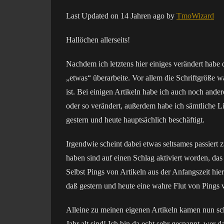
on
Last Updated on 14 Jahren ago by
TmoWizard
Hallöchen allerseits!
Nachdem ich letztens hier einiges verändert habe 
„etwas“ überarbeite. Vor allem die Schriftgröße wa
ist. Bei einigen Artikeln habe ich auch noch ande
oder so verändert, außerdem habe ich sämtliche Li
gestern und heute hauptsächlich beschäftigt.
Irgendwie scheint dabei etwas seltsames passiert zu
haben sind auf einen Schlag aktiviert worden, das
Selbst Pings von Artikeln aus der Anfangszeit hier
daß gestern und heute eine wahre Flut von Pings
Alleine zu meinen eigenen Artikeln kamen nun sch
Jahr alt sind! Ich bin da echt sehr gespannt, wer