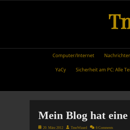
Skip
Tm
to
content
Primary
Computer/Internet
Nachrichten
menu
YaCy
Sicherheit am PC: Alle Te
Mein Blog hat eine
Posted
Author
20. März 2012
TmoWizard
6 Comments