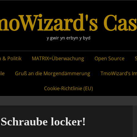
oWizard's Cas
y gwir yn erbyn y byd
 & Politik
MATRIX=Überwachung
Open Source
ile
Gruß an die Morgendämmerung
TmoWizard’s I
Cookie-Richtlinie (EU)
 Schraube locker!