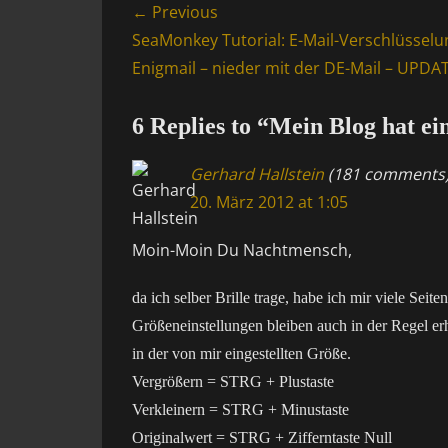
Beitragsnavigation
← Previous
Previous
SeaMonkey Tutorial: E-Mail-Verschlüsselu
post:
Enigmail – nieder mit der DE-Mail – UPDA
6 Replies to “Mein Blog hat ei
Gerhard Hallstein
(181 comments
20. März 2012 at 1:05
Moin-Moin Du Nachtmensch,
da ich selber Brille trage, habe ich mir viele Seit
Größeneinstellungen bleiben auch in der Regel er
in der von mir eingestellten Größe.
Vergrößern = STRG + Plustaste
Verkleinern = STRG + Minustaste
Originalwert = STRG + Zifferntaste Null