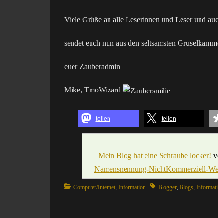
Viele Grüße an alle Leserinnen und Leser und au
sendet euch nun aus den seltsamsten Gruselkam
euer Zauberadmin
Mike, TmoWizard
teilen
teilen
Mein Blog hat eine Schraube locker!
v
Namensnennung-NichtKommerziell-Weite
Categories
Tags
Computer/Internet
,
Information
Blogger
,
Blogs
,
Informat