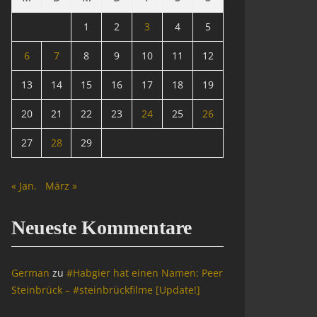
1
2
3
4
5
6
7
8
9
10
11
12
13
14
15
16
17
18
19
20
21
22
23
24
25
26
27
28
29
« Jan.
März »
Neueste Kommentare
German
zu
#Habgier hat einen Namen: Peer
Steinbrück – #steinbrückfilme [Update!]