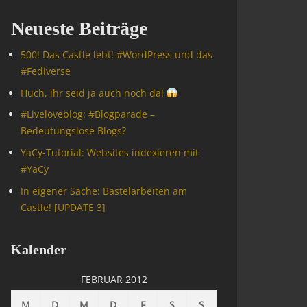
Neueste Beiträge
500! Das Castle lebt! #WordPress und das
#Fediverse
Huch, ihr seid ja auch noch da!
#Livelove­blog: #Blogparade –
Bedeutungslose Blogs?
YaCy-Tutorial: Websites indexieren mit
#YaCy
In eigener Sache: Bastelarbeiten am
Castle! [UPDATE 3]
Kalender
FEBRUAR 2012
M
D
M
D
F
S
S