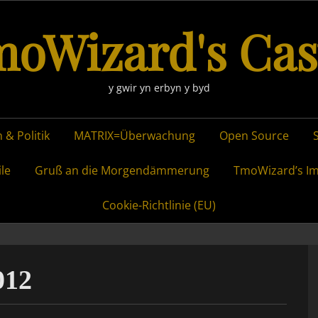
oWizard's Cas
y gwir yn erbyn y byd
 & Politik
MATRIX=Überwachung
Open Source
ile
Gruß an die Morgendämmerung
TmoWizard’s I
Cookie-Richtlinie (EU)
012