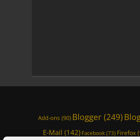
l
o
g
s
,
I
n
f
o
r
m
a
t
i
o
n
,
Blogger
(249)
Blo
I
Add-ons
(90)
n
t
E-Mail
(142)
Firefox
(
Facebook
(73)
e