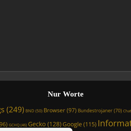
Nur Worte
gs
(249)
Browser
(97)
Bundestrojaner
(70)
BND
(50)
Chat
Informa
Gecko
(128)
Google
(115)
96)
GCHQ
(46)