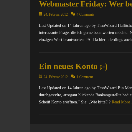
Webmaster Friday: Wer be
Posted
24. Februar 2012
4 Comments
on
Last Updated on 14 Jahren ago by TmoWizard Hallöche
interessante Frage, die ich gerne beantworten möchte: 
einzigen Wort beantworten: JA! Da hier allerdings auc
Categories
C
Ein neues Konto ;-)
o
m
Posted
p
24. Februar 2012
1 Comment
on
u
Last Updated on 14 Jahren ago by TmoWizard Ein Mann 
t
durchgestylte, arrogant blickende Bankangestellte bedie
e
r
Scheiß Konto eröffnen.“ Sie: „Wie bitte?!?
Read More
/
I
Categories
n
A
t
l