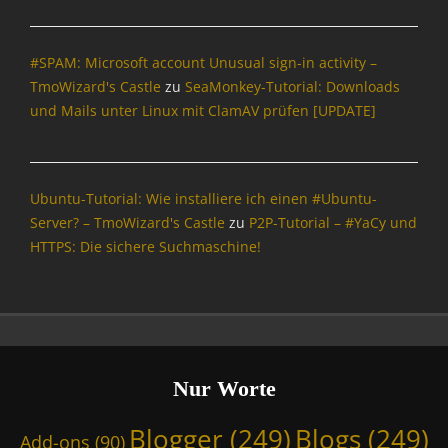
t
r
#SPAM: Microsoft account Unusual sign-in activity –
o
j
TmoWizard's Castle
zu
SeaMonkey-Tutorial: Downloads
a
und Mails unter Linux mit ClamAV prüfen [UPDATE]
n
e
r
,
Ubuntu-Tutorial: Wie installiere ich einen #Ubuntu-
D
Server? – TmoWizard's Castle
zu
P2P-Tutorial – #YaCy und
i
HTTPS: Die sichere Suchmaschine!
e
S
e
a
M
o
n
Nur Worte
k
e
Blogger
(249)
Blogs
(249)
Add-ons
(90)
y