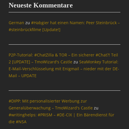
A
Neueste Kommentare
d
d
-
German
zu
#Habgier hat einen Namen: Peer Steinbrück –
o
#steinbrückfilme [Update!]
n
s
,
B
P2P-Tutorial: #ChatZilla & TOR – Ein sicherer #Chat?! Teil
r
2 [UPDATE] – TmoWizard's Castle
zu
SeaMonkey Tutorial:
o
E-Mail-Verschlüsselung mit Enigmail – nieder mit der DE-
w
s
Mail – UPDATE
e
r
,
B
#DIPP: Mit personalisierter Werbung zur
u
Generalüberwachung – TmoWizard's Castle
zu
n
#writinghelps: #PRISM – #DE-CIX | Ein Bärendienst für
d
die #NSA
e
s