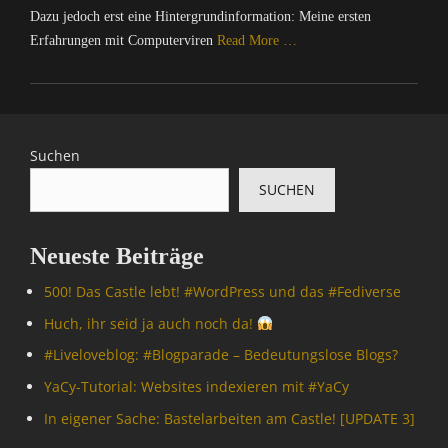
Dazu jedoch erst eine Hintergrundinformation: Meine ersten
Erfahrungen mit Computerviren
Read More …
Categories
C
o
m
Suchen
p
SUCHEN
u
t
e
Neueste Beiträge
r
/
500! Das Castle lebt! #WordPress und das #Fediverse
I
n
Huch, ihr seid ja auch noch da!
t
#Livelove­blog: #Blogparade – Bedeutungslose Blogs?
e
r
YaCy-Tutorial: Websites indexieren mit #YaCy
n
In eigener Sache: Bastelarbeiten am Castle! [UPDATE 3]
e
t