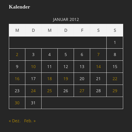
,
Kalender
I
n
JANUAR 2012
f
o
M
D
M
D
F
S
S
r
m
1
a
t
2
3
4
5
6
7
8
i
9
10
11
12
13
14
15
o
n
16
17
18
19
20
21
22
,
S
23
24
25
26
27
28
29
p
a
30
31
m
&
C
« Dez.
Feb. »
o
Tags