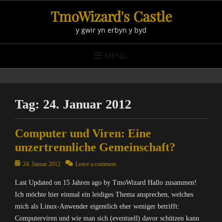
Skip
TmoWizard's Castle
to
y gwir yn erbyn y byd
content
MENU
Tag:
24. Januar 2012
Computer und Viren: Eine
unzertrennliche Gemeinschaft?
Posted
24. Januar 2012
Leave a comment
on
Last Updated on 15 Jahren ago by TmoWizard Hallo zusammen!
Ich möchte hier einmal ein leidiges Thema ansprechen, welches
mich als Linux-Anwender eigentlich eher weniger betrifft:
Computerviren und wie man sich (eventuell) davor schützen kann