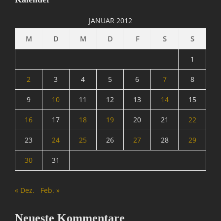
I
n
JANUAR 2012
f
o
M
D
M
D
F
S
S
r
m
1
a
t
2
3
4
5
6
7
8
i
9
10
11
12
13
14
15
o
n
16
17
18
19
20
21
22
,
W
23
24
25
26
27
28
29
e
b
30
31
m
a
s
« Dez.
Feb. »
t
e
r
Neueste Kommentare