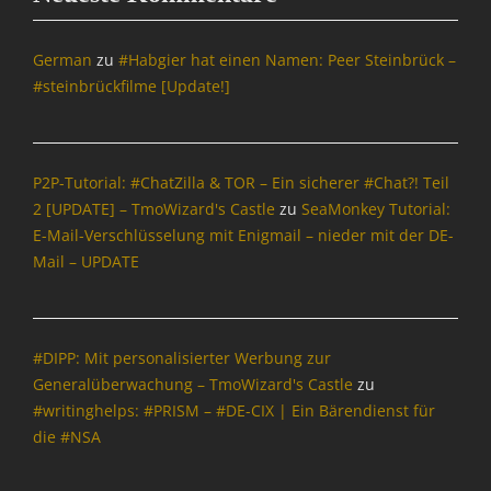
F
r
i
German
zu
#Habgier hat einen Namen: Peer Steinbrück –
d
#steinbrückfilme [Update!]
a
y
Tags
B
P2P-Tutorial: #ChatZilla & TOR – Ein sicherer #Chat?! Teil
l
2 [UPDATE] – TmoWizard's Castle
zu
SeaMonkey Tutorial:
o
E-Mail-Verschlüsselung mit Enigmail – nieder mit der DE-
g
g
Mail – UPDATE
e
r
,
B
#DIPP: Mit personalisierter Werbung zur
l
Generalüberwachung – TmoWizard's Castle
zu
o
#writinghelps: #PRISM – #DE-CIX | Ein Bärendienst für
g
die #NSA
s
,
I