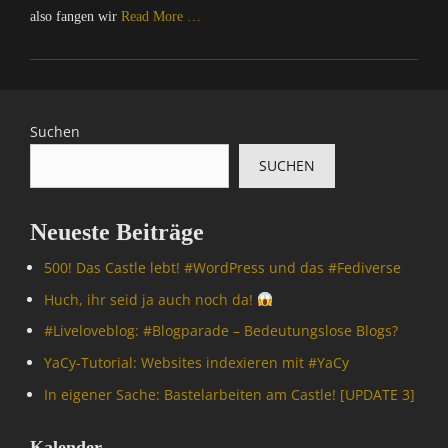
also fangen wir
Read More …
Categories
C
o
m
Suchen
p
SUCHEN
u
t
e
Neueste Beiträge
r
/
500! Das Castle lebt! #WordPress und das #Fediverse
I
n
Huch, ihr seid ja auch noch da!
t
#Livelove­blog: #Blogparade – Bedeutungslose Blogs?
e
r
YaCy-Tutorial: Websites indexieren mit #YaCy
n
In eigener Sache: Bastelarbeiten am Castle! [UPDATE 3]
e
t
,
Kalender