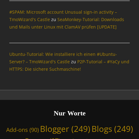
n
#SPAM: Microsoft account Unusual sign-in activity –
f
o
TmoWizard's Castle
zu
SeaMonkey-Tutorial: Downloads
r
und Mails unter Linux mit ClamAV prüfen [UPDATE]
m
a
t
i
Ubuntu-Tutorial: Wie installiere ich einen #Ubuntu-
o
Server? – TmoWizard's Castle
zu
P2P-Tutorial – #YaCy und
n
HTTPS: Die sichere Suchmaschine!
,
I
n
t
e
r
n
Nur Worte
e
t
Blogger
(249)
Blogs
(249)
Add-ons
(90)
,
T